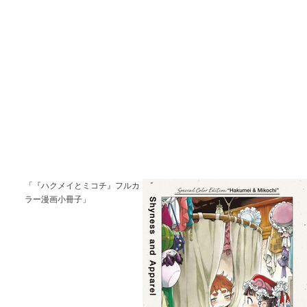
「『ハクメイとミコチ』フルカ
ラー漫画小冊子」