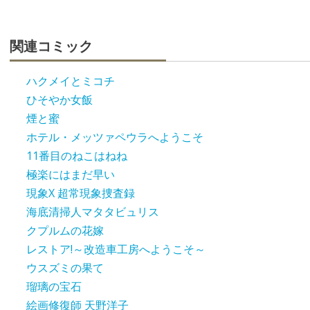
関連コミック
ハクメイとミコチ
ひそやか女飯
煙と蜜
ホテル・メッツァペウラへようこそ
11番目のねこはねね
極楽にはまだ早い
現象X 超常現象捜査録
海底清掃人マタタビュリス
クプルムの花嫁
レストア!～改造車工房へようこそ～
ウスズミの果て
瑠璃の宝石
絵画修復師 天野洋子