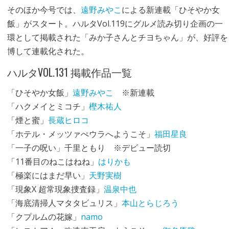
そのほか今号では、
遠野みやこ
による新連載「ひそやか女
飯」がスタート。ハルタVol.119にグルメ読み切り企画の一
環として掲載された「みか子さんとチヨちゃん」が、好評を
博して連載化された。
ハルタVOL.131 掲載作品一覧
「ひそやか女飯」
遠野みやこ
※新連載
「ハクメイとミコチ」
樫木祐人
「煙と蜜」
長蔵ヒロコ
「ホテル・メッツァぺウラへようこそ」
福田星良
「一子の呪い」千里ともり ※デビュー読切
「11番目のねこはねね」
はりかも
「極楽にはまだ早い」
天野実樹
「現象X 超常現象捜査録」
温泉中也
「海底清掃人マタタビュリス」
本山とらじろう
「クプルムの花嫁」
namo