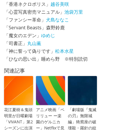
「香港ネクロポリス」
越谷美咲
「心霊写真密売マニュアル」
池袋万里
「ファンシー革命」
犬島ななこ
「Servant Beasts」森野鈴鹿
「魔女のエデン」
ゆめじ
「司書正」
丸山薫
「神に誓って偽りです」
松本水星
「ひなの思い出」睡めら野 ※特別読切
関連記事
花江夏樹＆鬼頭
アニメ映画「ペ
「劇場版『鬼滅
明里が日曜劇場
リリュー ー楽
の刃』無限城
「VIVANT」第2
園のゲルニカ
編」猗窩座の破
シーズンに出演
ー」Netflixで見
壊殺・羅針の紋