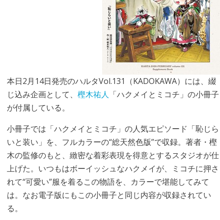
本日2月14日発売のハルタVol.131（KADOKAWA）には、綴
じ込み企画として、
樫木祐人
「ハクメイとミコチ」の小冊子
が付属している。
小冊子では「ハクメイとミコチ」の人気エピソード「恥じら
いと装い」を、フルカラーの“総天然色版”で収録。著者・樫
木の監修のもと、緻密な着彩表現を得意とするスタジオが仕
上げた。いつもはボーイッシュなハクメイが、ミコチに押さ
れて“可愛い”服を着るこの物語を、カラーで堪能してみて
は。なお電子版にもこの小冊子と同じ内容が収録されてい
る。