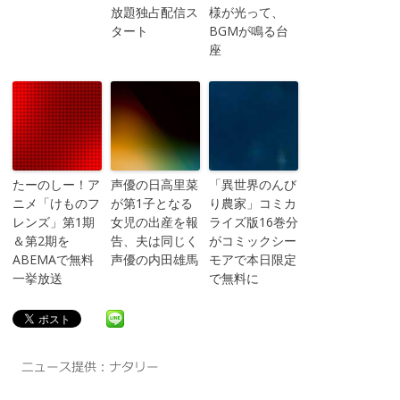
放題独占配信ス
様が光って、
タート
BGMが鳴る台
座
たーのしー！ア
声優の日高里菜
「異世界のんび
ニメ「けものフ
が第1子となる
り農家」コミカ
レンズ」第1期
女児の出産を報
ライズ版16巻分
＆第2期を
告、夫は同じく
がコミックシー
ABEMAで無料
声優の内田雄馬
モアで本日限定
一挙放送
で無料に