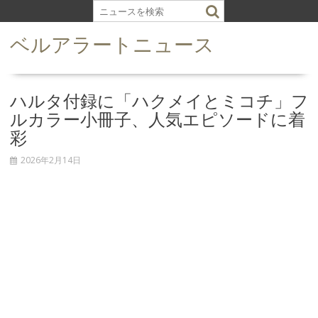
S
k
ベルアラートニュース
i
p
t
o
ハルタ付録に「ハクメイとミコチ」フ
c
ルカラー小冊子、人気エピソードに着
o
彩
n
t
2026年2月14日
e
n
t