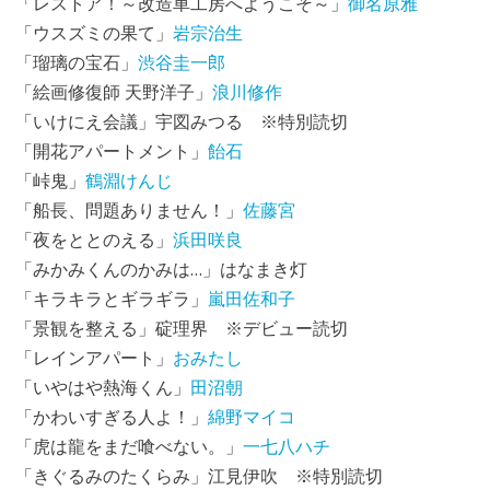
「レストア！～改造車工房へようこそ～」
御名原雅
「ウスズミの果て」
岩宗治生
「瑠璃の宝石」
渋谷圭一郎
「絵画修復師 天野洋子」
浪川修作
「いけにえ会議」宇図みつる ※特別読切
「開花アパートメント」
飴石
「峠鬼」
鶴淵けんじ
「船長、問題ありません！」
佐藤宮
「夜をととのえる」
浜田咲良
「みかみくんのかみは…」はなまき灯
「キラキラとギラギラ」
嵐田佐和子
「景観を整える」碇理界 ※デビュー読切
「レインアパート」
おみたし
「いやはや熱海くん」
田沼朝
「かわいすぎる人よ！」
綿野マイコ
「虎は龍をまだ喰べない。」
一七八ハチ
「きぐるみのたくらみ」江見伊吹 ※特別読切