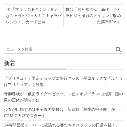
投
「マリッジトキシン」新た
舞台「おそ松さん」新作、キャ
稿
なキャラビジュ＆ミニキャラバ
ラビジュ撮影のメイキング収め
ナ
レンタインカード公開
た第2弾PV
ビ
ゲ
ー
シ
ョ
ン
新着
「プリキュア」限定ショップに旅行グッズ、平成ルックな「ふたり
はプリキュア」も登場
青柳尊哉が「仮面ライダーゼッツ」スピンオフドラマに出演、謎の
男の正体が明らかに
少女が目指すのは甲子園の夢舞台 新連載「柚季の甲子園」が
COMIC FUZでスタート
24時間営業スーパーに夜訪れる客たちとスタッフの日常を描く、