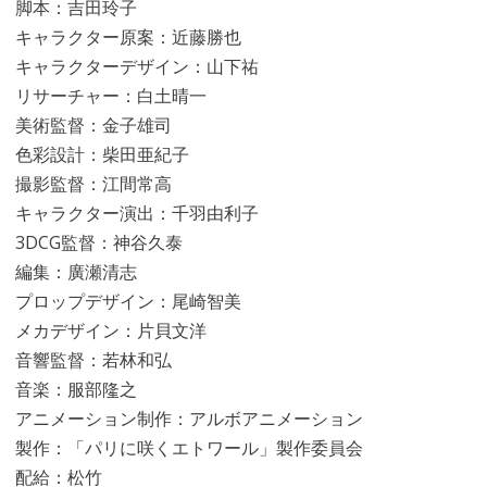
脚本：吉田玲子
キャラクター原案：近藤勝也
キャラクターデザイン：山下祐
リサーチャー：白土晴一
美術監督：金子雄司
色彩設計：柴田亜紀子
撮影監督：江間常高
キャラクター演出：千羽由利子
3DCG監督：神谷久泰
編集：廣瀬清志
プロップデザイン：尾崎智美
メカデザイン：片貝文洋
音響監督：若林和弘
音楽：服部隆之
アニメーション制作：アルボアニメーション
製作：「パリに咲くエトワール」製作委員会
配給：松竹