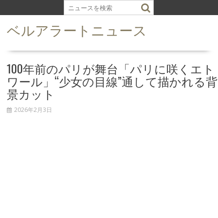
S
k
ベルアラートニュース
i
p
t
o
100年前のパリが舞台「パリに咲くエト
c
ワール」“少女の目線”通して描かれる背
o
景カット
n
t
2026年2月3日
e
n
t