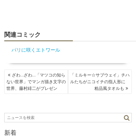
関連コミック
パリに咲くエトワール
投
ざわ…ざわ…「マツコの知ら
「ミルキー☆サブウェイ」チハ
稿
ない世界」でマンガ描き文字の
ルたちがニコイチの指人形に
ナ
世界、藤村緋二がプレゼン
粗品風タオルも
ビ
ゲ
ー
シ
ョ
ン
新着