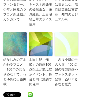
ファンタジー、
キャスト未発表
は集貝はな、茂
少年と睡魔のラ
の優敷山女、茂
見紅葉役は古賀
ブコメ新連載が
見紅葉、土呂瀞
葵 知与のビジ
ガンガンで
騎士華のボイス
ュアルも
使用
幼なじみのアホ
土田世紀「俺
「悪役令嬢の中
かわラブコメ
節」の原画100
の人展」100点
「100年の恋も
点以上が並ぶ展
超の複製原画や
さめなくて」花
示イベント、舞
フォトスポット
とゆめに出張掲
台と同じ池袋で
登場、ぬいぐる
載
開催中
みなど販売