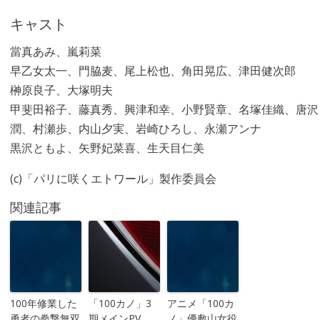
キャスト
當真あみ、嵐莉菜
早乙女太一、門脇麦、尾上松也、角田晃広、津田健次郎
榊原良子、大塚明夫
甲斐田裕子、藤真秀、興津和幸、小野賢章、名塚佳織、唐沢
潤、村瀬歩、内山夕実、岩崎ひろし、永瀬アンナ
黒沢ともよ、矢野妃菜喜、生天目仁美
(c)「パリに咲くエトワール」製作委員会
関連記事
100年修業した
「100カノ」3
アニメ「100カ
勇者の拳撃無双
期メインPV
ノ」優敷山女役