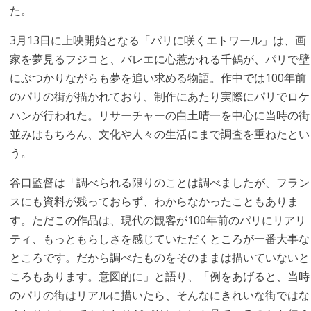
た。
3月13日に上映開始となる「パリに咲くエトワール」は、画
家を夢見るフジコと、バレエに心惹かれる千鶴が、パリで壁
にぶつかりながらも夢を追い求める物語。作中では100年前
のパリの街が描かれており、制作にあたり実際にパリでロケ
ハンが行われた。リサーチャーの白土晴一を中心に当時の街
並みはもちろん、文化や人々の生活にまで調査を重ねたとい
う。
谷口監督は「調べられる限りのことは調べましたが、フラン
スにも資料が残っておらず、わからなかったこともありま
す。ただこの作品は、現代の観客が100年前のパリにリアリ
ティ、もっともらしさを感じていただくところが一番大事な
ところです。だから調べたものをそのままは描いていないと
ころもあります。意図的に」と語り、「例をあげると、当時
のパリの街はリアルに描いたら、そんなにきれいな街ではな