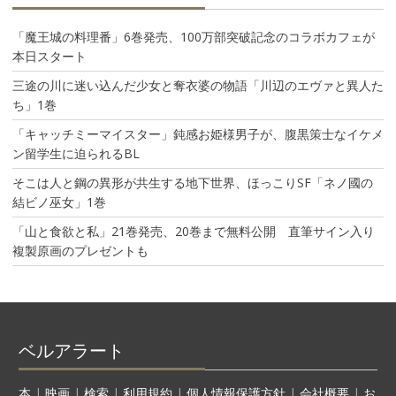
「魔王城の料理番」6巻発売、100万部突破記念のコラボカフェが
本日スタート
三途の川に迷い込んだ少女と奪衣婆の物語「川辺のエヴァと異人た
ち」1巻
「キャッチミーマイスター」鈍感お姫様男子が、腹黒策士なイケメ
ン留学生に迫られるBL
そこは人と鋼の異形が共生する地下世界、ほっこりSF「ネノ國の
結ビノ巫女」1巻
「山と食欲と私」21巻発売、20巻まで無料公開 直筆サイン入り
複製原画のプレゼントも
ベルアラート
本
|
映画
|
検索
|
利用規約
|
個人情報保護方針
|
会社概要
|
お