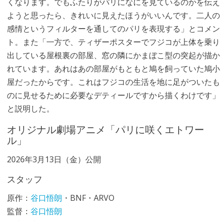
くなります。でもふたりがパリになにを見ているのかを伝え
ようと思ったら、きれいに見えたほうがいいんです。二人の
感情というフィルターを通してのパリを表現する」とコメン
ト。また「一方で、ティザーポスターでフジコが上体を乗り
出している屋根裏の部屋、窓の隣にかまぼこ型の突起が描か
れています。あれはあの部屋がもともと鳩を飼っていた鳩小
屋だったからです。これはフジコの生活を地に足がついたも
のに見せるために必要なデティールですから描くわけです」
と説明した。
オリジナル劇場アニメ「パリに咲くエトワー
ル」
2026年3月13日（金）公開
スタッフ
原作：
谷口悟朗
・BNF・ARVO
監督：
谷口悟朗