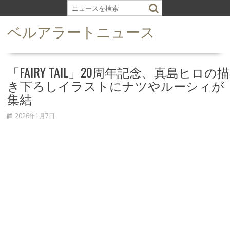
S
k
ベルアラートニュース
i
p
t
o
「FAIRY TAIL」20周年記念、真島ヒロの描
c
き下ろしイラストにナツやルーシィが
o
集結
n
t
2026年1月7日
e
n
t