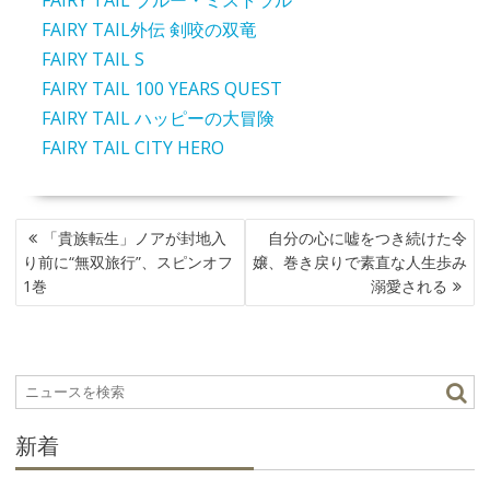
FAIRY TAIL ブルー・ミストラル
FAIRY TAIL外伝 剣咬の双竜
FAIRY TAIL S
FAIRY TAIL 100 YEARS QUEST
FAIRY TAIL ハッピーの大冒険
FAIRY TAIL CITY HERO
投
「貴族転生」ノアが封地入
自分の心に嘘をつき続けた令
稿
り前に“無双旅行”、スピンオフ
嬢、巻き戻りで素直な人生歩み
ナ
1巻
溺愛される
ビ
ゲ
ー
シ
ョ
ン
新着