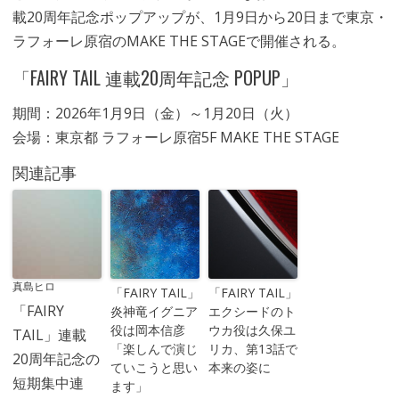
載20周年記念ポップアップが、1月9日から20日まで東京・
ラフォーレ原宿のMAKE THE STAGEで開催される。
「FAIRY TAIL 連載20周年記念 POPUP」
期間：2026年1月9日（金）～1月20日（火）
会場：東京都 ラフォーレ原宿5F MAKE THE STAGE
関連記事
真島ヒロ
「FAIRY TAIL」
「FAIRY TAIL」
「FAIRY
炎神竜イグニア
エクシードのト
役は岡本信彦
ウカ役は久保ユ
TAIL」連載
「楽しんで演じ
リカ、第13話で
20周年記念の
ていこうと思い
本来の姿に
短期集中連
ます」