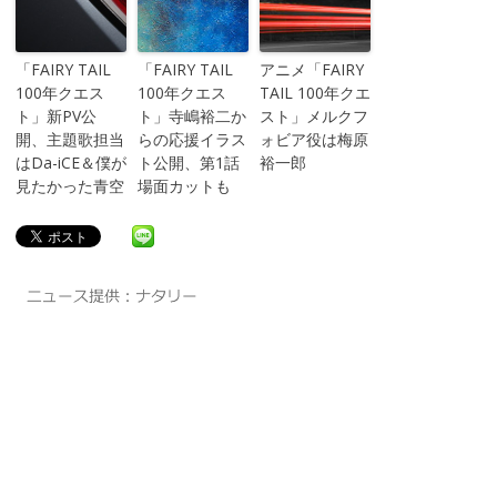
「FAIRY TAIL
「FAIRY TAIL
アニメ「FAIRY
100年クエス
100年クエス
TAIL 100年クエ
ト」新PV公
ト」寺嶋裕二か
スト」メルクフ
開、主題歌担当
らの応援イラス
ォビア役は梅原
はDa-iCE＆僕が
ト公開、第1話
裕一郎
見たかった青空
場面カットも