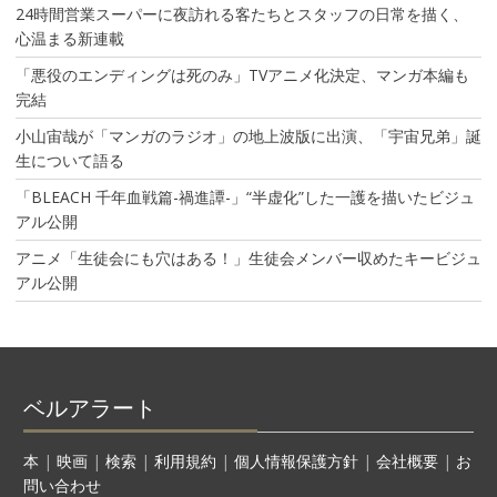
24時間営業スーパーに夜訪れる客たちとスタッフの日常を描く、
心温まる新連載
「悪役のエンディングは死のみ」TVアニメ化決定、マンガ本編も
完結
小山宙哉が「マンガのラジオ」の地上波版に出演、「宇宙兄弟」誕
生について語る
「BLEACH 千年血戦篇-禍進譚-」“半虚化”した一護を描いたビジュ
アル公開
アニメ「生徒会にも穴はある！」生徒会メンバー収めたキービジュ
アル公開
ベルアラート
本
|
映画
|
検索
|
利用規約
|
個人情報保護方針
|
会社概要
|
お
問い合わせ