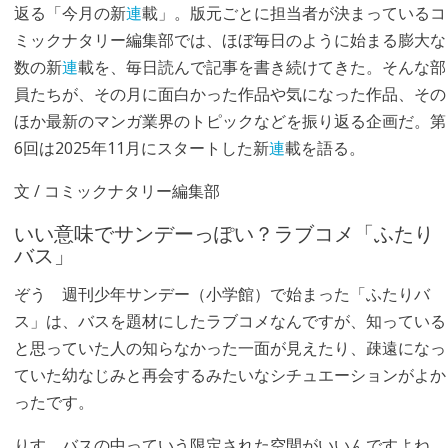
返る「今月の新
連
載」。版元ごとに担当者が決まっているコ
ミックナタリー編集部では、ほぼ毎日のように始まる膨大な
数の新
連
載を、毎日読んで記事を書き続けてきた。そんな部
員たちが、その月に面白かった作品や気になった作品、その
ほか最新のマンガ業界のトピックなどを振り返る企画だ。第
6回は2025年11月にスタートした新
連
載を語る。
文 / コミックナタリー編集部
いい意味でサンデーっぽい？ラブコメ「ふたり
バス」
ぞう
週刊少年サンデー（小学館）で始まった「ふたりバ
ス」は、バスを題材にしたラブコメなんですが、知っている
と思っていた人の知らなかった一面が見えたり、疎遠になっ
ていた幼なじみと再会するみたいなシチュエーションがよか
ったです。
りす
バスの中っていう限定された空間がいいんですよね。