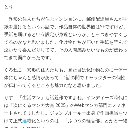
とり
異形の住人たちが住むマンションに、郵便配達員さんが手
紙を届けるというお話で、作品自体の世界観はSFですけど、
手紙を届けるという設定が身近というか、とっつきやすくし
てるのかなと思いました。化け物たちが届いた手紙を読んで
泣いたり喜んだりしてて、その人間感みたいなものが伝わっ
てきて面白かったです。
くろねこ
異形の住人たちも、見た目は化け物なのに一体一
体にちゃんと感情があって、1話の間でキャラクターの個性
が伝わってくるところも魅力だなと思いました。
りす
「生活マン」も話題作ですよね。インディーズ時代に
は「次にくるマンガ大賞 2025」のWebマンガ部門にノミネ
ートされてましたし。ジャンプルーキー出身で作画担当をつ
けて正式
連
載化というのは、「ふつうの軽音部」とかと一緒