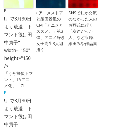
P
dアニメストア
SNSでしか交流
!」で3月30日
と須田景凪の
のなかった人の
CM「アニメと
お葬式に行く
より放送 ト
ススメ。」第3
「友達だった
マント役は田
弾、アニメ好き
人」など収録、
中貴子"
女子高生3人組
絹田みや作品集
描く
width="150"
height="150"
/>
「うそ探偵トマ
ント」TVアニ
メ化、「ZI
P
!」で3月30日
より放送 ト
マント役は田
中貴子