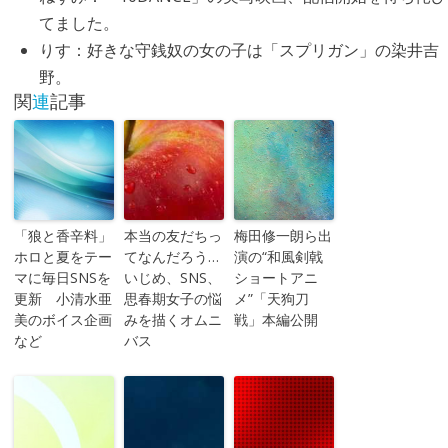
てました。
りす
：好きな守銭奴の女の子は「スプリガン」の染井吉
野。
関
連
記事
「狼と香辛料」
本当の友だちっ
梅田修一朗ら出
ホロと夏をテー
てなんだろう…
演の“和風剣戟
マに毎日SNSを
いじめ、SNS、
ショートアニ
更新 小清水亜
思春期女子の悩
メ”「天狗刀
美のボイス企画
みを描くオムニ
戦」本編公開
など
バス