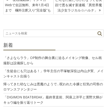
稿
Webで全話無料、来年1月4日
顔で悪を滅す新連載「異世界魔
ナ
まで 欄外注釈入り“完全版”も
法少女ラジカル☆ハルナ」
ビ
ゲ
ー
シ
ョ
ン
新着
「さよならララ」OP制作の舞台裏に迫るメイキング映像、セル画
撮影は設備探しから
「生徒会にも穴はある！」学年主任の平塚敏深役は内山夕実、メイ
ンキャスト出揃う
帰ってきた幼なじみは悪魔のようで…呪われた令嬢と狂気の司祭の
ロマンスファンタジー
「DIGIMON BEATBREAK」最終章直前、阿座上洋平と濱野大輝が
キョウ編を振り返りトーク