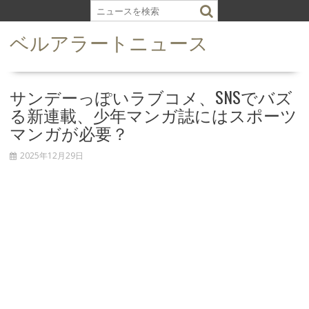
S
k
ベルアラートニュース
i
p
t
o
サンデーっぽいラブコメ、SNSでバズ
c
る新連載、少年マンガ誌にはスポーツ
o
マンガが必要？
n
t
2025年12月29日
e
n
t