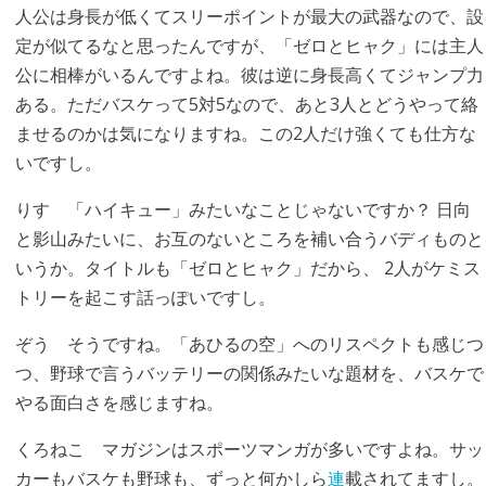
人公は身長が低くてスリーポイントが最大の武器なので、設
定が似てるなと思ったんですが、「ゼロとヒャク」には主人
公に相棒がいるんですよね。彼は逆に身長高くてジャンプ力
ある。ただバスケって5対5なので、あと3人とどうやって絡
ませるのかは気になりますね。この2人だけ強くても仕方な
いですし。
りす
「ハイキュー」みたいなことじゃないですか？ 日向
と影山みたいに、お互のないところを補い合うバディものと
いうか。タイトルも「ゼロとヒャク」だから、 2人がケミス
トリーを起こす話っぽいですし。
ぞう
そうですね。「あひるの空」へのリスペクトも感じつ
つ、野球で言うバッテリーの関係みたいな題材を、バスケで
やる面白さを感じますね。
くろねこ
マガジンはスポーツマンガが多いですよね。サッ
カーもバスケも野球も、ずっと何かしら
連
載されてますし。