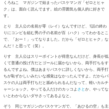
くろねこ
マガジンで始まったバスケマンガ「ゼロとヒャ
ク」は、面白く読んでます。絵の雰囲気も個人的に好きで
す。
とり
主人公の名前が零（レイ）なんですけど、1話の終わ
りにコンビを組む男の子の名前が百（ハク）ってわかるとこ
で、「おー！」ってなりました。だから「ゼロとヒャク」な
んだ！と思って（笑）。
りす
主人公はスリーポイントが得意なんだけど、身長が低
くて普通の投げ方だとゴールに届かないから、両手打ちをす
るんですよね。僕はあまりバスケに詳しくないから、両手打
ちが恥ずかしいみたいな感覚はなかったんですよ。だからバ
スケの人は両手打ちだと舐められるんだなって、軽いカルチ
ャーショック。やってる人だけのカッコよ
さと
か、やってな
いとわからないダサさってあるよなと。
ぞう
同じマガジンのバスケマンガで、「あひるの空」も主