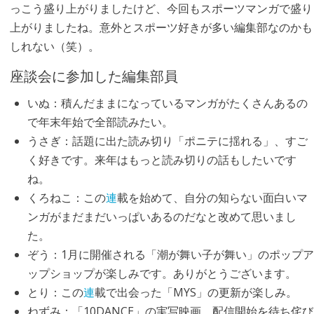
っこう盛り上がりましたけど、今回もスポーツマンガで盛り
上がりましたね。意外とスポーツ好きが多い編集部なのかも
しれない（笑）。
座談会に参加した編集部員
いぬ
：積んだままになっているマンガがたくさんあるの
で年末年始で全部読みたい。
うさぎ
：話題に出た読み切り「ポニテに揺れる」、すご
く好きです。来年はもっと読み切りの話もしたいです
ね。
くろねこ
：この
連
載を始めて、自分の知らない面白いマ
ンガがまだまだいっぱいあるのだなと改めて思いまし
た。
ぞう
：1月に開催される「潮が舞い子が舞い」のポップア
ップショップが楽しみです。ありがとうございます。
とり
：この
連
載で出会った「MYS」の更新が楽しみ。
ねずみ
：「10DANCE」の実写映画、配信開始を待ち侘び