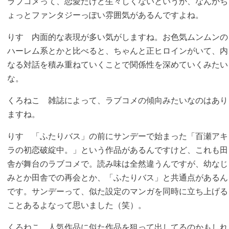
ラブコメって、恋愛だけど生々しくないというか、なんかち
ょっとファンタジーっぽい雰囲気があるんですよね。
りす
内面的な表現が多い気がしますね。お色気ムンムンの
ハーレム系とかと比べると、ちゃんと正ヒロインがいて、内
なる対話を積み重ねていくことで関係性を深めていくみたい
な。
くろねこ
雑誌によって、ラブコメの傾向みたいなのはあり
ますね。
りす
「ふたりバス」の前にサンデーで始まった「百瀬アキ
ラの初恋破綻中。」という作品があるんですけど、これも田
舎が舞台のラブコメで。読み味は全然違うんですが、幼なじ
みとか田舎での再会とか、「ふたりバス」と共通点があるん
です。サンデーって、似た設定のマンガを同時に立ち上げる
ことあるよなって思いました（笑）。
くろねこ
人気作品に似た作品を狙って出してるのかもしれ