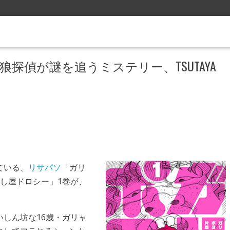
狼探偵が謎を追うミステリー、TSUTAYA
ている、
リサパソ
「ガリ
し屋ドロシー」1巻が、
。
しん坊な16歳・ガリャ