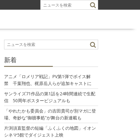
新着
アニメ「ロメリア戦記」PV第1弾でボイス解
禁 千葉翔也、梶原岳人らが追加キャストに
サンライズ71作品の第1話を24時間連続で生配
信 50周年ポスタービジュアルも
「やれたかも委員会」の吉田貴司が別マガに登
場、奇妙な“御贖事処”が舞台の新連載も
片渕須直監督の短編「ふくふくの地図」イオン
シネマ5館でダイジェスト上映