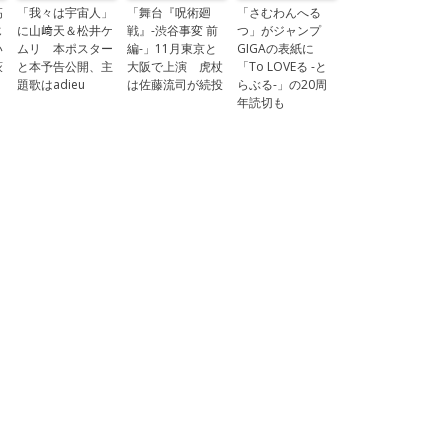
高
「我々は宇宙人」
「舞台『呪術廻
「さむわんへる
じ
に山﨑天＆松井ケ
戦』-渋谷事変 前
つ」がジャンプ
い
ムリ 本ポスター
編-」11月東京と
GIGAの表紙に
萩
と本予告公開、主
大阪で上演 虎杖
「To LOVEる -と
題歌はadieu
は佐藤流司が続投
らぶる-」の20周
年読切も