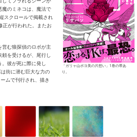
白してフラれるシーンか
悪魔のミネコは、魔法で
は縦スクロールで掲載され
修正が行われた。またお
を営む狼探偵のロボが主
依頼を受けるが、尾行し
う。彼が死に際に発し
「ガリャ山ポヨ美の片想い」1巻の帯あ
ボは街に潜む巨大な力の
り。
ュームで刊行され、描き