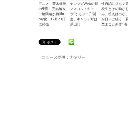
アニメ「斉木楠雄
ヤンマガWebの新
性自認に揺らぐ
のΨ難」完結編＆
マスコットキャ
校生とその幼な
Ψ始動編が初Blu-
ラ“うぇぶー子”誕
み、答えは出な
ray化、12月23日
生、キャラデザは
が日々は続く 
に発売
系山冏
埜まこと新作1巻