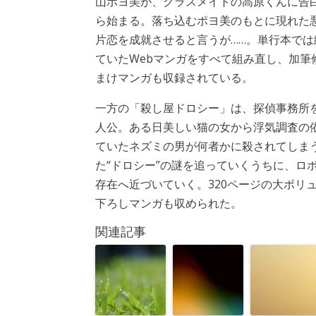
山ポヨ美が、クラスメイトの高原くんに告
ら始まる。落ち込むポヨ美のもとに現れた
片恋を成就させると言うが……。単行本で
ていたWebマンガをすべて組み直し、加筆
まけマンガも収録されている。
一方の「殺し屋ドロシー」は、探偵事務所
人公。ある日美しい猫の女から浮気調査の
ていたネズミの男が何者かに殺されてしま
た“ドロシー”の謎を追っていくうちに、ロ
存在へ近づいていく。320ページの大ボリ
下ろしマンガも収められた。
関連記事