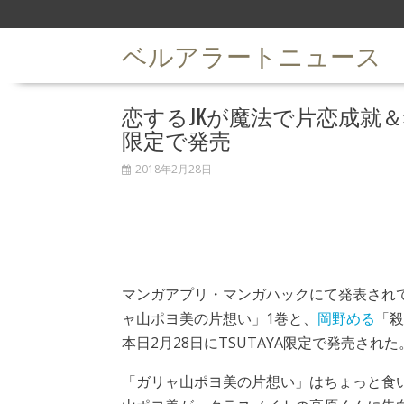
S
k
ベルアラートニュース
i
p
t
恋するJKが魔法で片恋成就＆
o
c
限定で発売
o
n
2018年2月28日
t
e
n
t
マンガアプリ・マンガハックにて発表され
ャ山ポヨ美の片想い」1巻と、
岡野める
「殺
本日2月28日にTSUTAYA限定で発売された
「ガリャ山ポヨ美の片想い」はちょっと食い