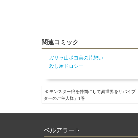
関連コミック
ガリャ山ポヨ美の片想い
殺し屋ドロシー
投
モンスター娘を仲間にして異世界をサバイブ
稿
ターのご主人様」1巻
ナ
ビ
ゲ
ー
ベルアラート
シ
ョ