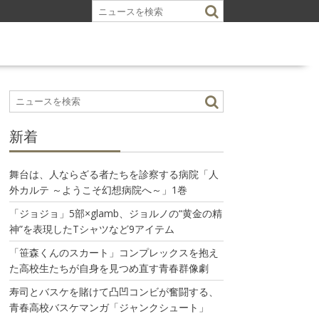
新着
舞台は、人ならざる者たちを診察する病院「人
外カルテ ～ようこそ幻想病院へ～」1巻
「ジョジョ」5部×glamb、ジョルノの“黄金の精
神”を表現したTシャツなど9アイテム
「笹森くんのスカート」コンプレックスを抱え
た高校生たちが自身を見つめ直す青春群像劇
寿司とバスケを賭けて凸凹コンビが奮闘する、
青春高校バスケマンガ「ジャンクシュート」