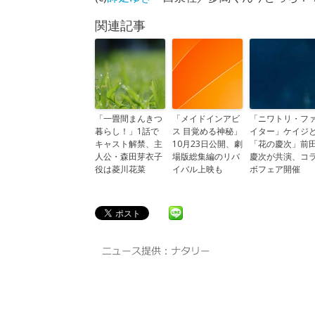
関連記事
「一畳間まんきつ
「メイドインアビ
「ニワトリ・フ
暮らし！」1話で
ス 目覚める神秘」
イター」ケイジ
キャスト解禁、主
10月23日公開、劇
「花の慶次」前
人公・森田芽衣子
場版総集編のリバ
慶次が共演、コ
役は菱川花菜
イバル上映も
ボフェア開催