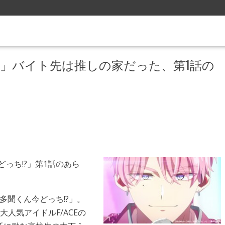
?」バイト先は推しの家だった、第1話の
っち!?」第1話のあら
「多聞くん今どっち!?」。
人気アイドルF/ACEの