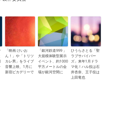
ァ
「映画 けいお
「銀河鉄道999 」
ひうらさとる「聖
と
ん！」や「トリツ
大規模体験型展示
ラブサバイバー
田
カレ男」をライブ
イベント、約1000
ズ」来年1月ドラ
ラ
音響上映、1月に
平方メートルの会
マ化！ハル役は石
新宿ピカデリーで
場が銀河空間に
井杏奈、王子役は
上田竜也