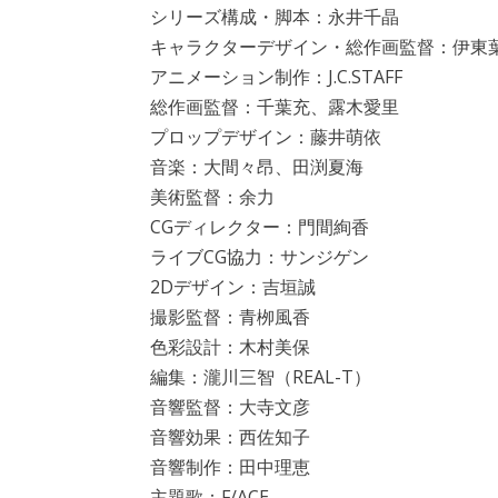
シリーズ構成・脚本：永井千晶
キャラクターデザイン・総作画監督：伊東
アニメーション制作：J.C.STAFF
総作画監督：千葉充、露木愛里
プロップデザイン：藤井萌依
音楽：大間々昂、田渕夏海
美術監督：余力
CGディレクター：門間絢香
ライブCG協力：サンジゲン
2Dデザイン：吉垣誠
撮影監督：青栁風香
色彩設計：木村美保
編集：瀧川三智（REAL-T）
音響監督：大寺文彦
音響効果：西佐知子
音響制作：田中理恵
主題歌：F/ACE