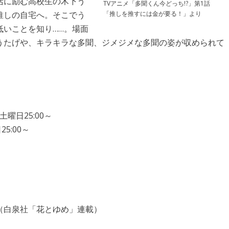
活に励む高校生の木下う
TVアニメ「多聞くん今どっち!?」第1話
「推しを推すには金が要る！」より
推しの自宅へ。そこでう
低いことを知り……。場面
うたげや、キラキラな多聞、ジメジメな多聞の姿が収められて
土曜日25:00～
5:00～
（白泉社「花とゆめ」連載）