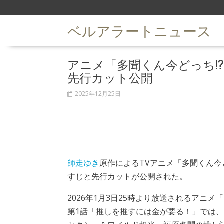
S
k
ベルアラートニュース
i
p
t
アニメ「多聞くん今どっち!
o
c
先行カット公開
o
n
2025年12月25日
t
e
n
t
師走ゆき
原作によるTVアニメ「多聞くん今ど
すじと先行カットが公開された。
2026年1月3日25時より放送されるアニメ
第1話「推しを推すには金が要る！」では、大