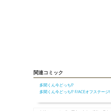
関連コミック
多聞くん今どっち!?
多聞くん今どっち!? F/ACEオフステージ!
投