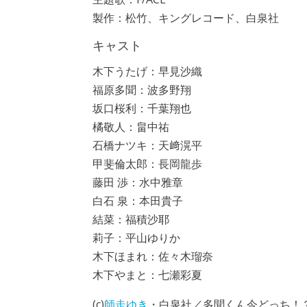
製作：松竹、キングレコード、白泉社
キャスト
木下うたげ：早見沙織
福原多聞：波多野翔
坂口桜利：千葉翔也
橘敬人：畠中祐
石橋ナツキ：天﨑滉平
甲斐倫太郎：長岡龍歩
藤田 渉：水中雅章
白石 泉：本田貴子
結菜：福積沙耶
莉子：平山ゆりか
木下ほまれ：佐々木瑠奈
木下やまと：七瀬彩夏
(c)
師走ゆき
・白泉社／多聞くん今どっち！