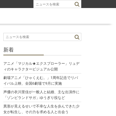
新着
アニメ「マジカル★エクスプローラー」リュデ
ィのキャラクタービジュアル公開
劇場アニメ「ひゃくえむ。」1周年記念でリバ
イバル上映、全国6劇場で9月に実施
声優の衣川里佳が一般人と結婚、主な出演作に
「ゾンビランドサガ」ゆうぎり役など
異形が見えるせいで不幸な人生を歩んできた少
女が転生し、その力を求める人と出会う