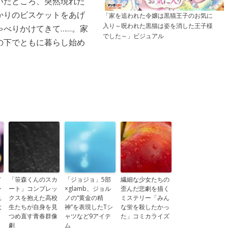
いたところ、突然現れた
かりのビスケットをあげ
「家を追われた令嬢は黒猫王子のお気に
入り～呪われた黒猫は姿を消した王子様
ゃべりかけてきて……。家
でした～」ビジュアル
の下でともに暮らし始め
ド
「笹森くんのスカ
「ジョジョ」5部
繊細な少女たちの
ン
ート」コンプレッ
×glamb、ジョル
歪んだ悲劇を描く
れ
クスを抱えた高校
ノの“黄金の精
ミステリー「みん
大
生たちが自身を見
神”を表現したTシ
な蛍を殺したかっ
」
つめ直す青春群像
ャツなど9アイテ
た」コミカライズ
劇
ム