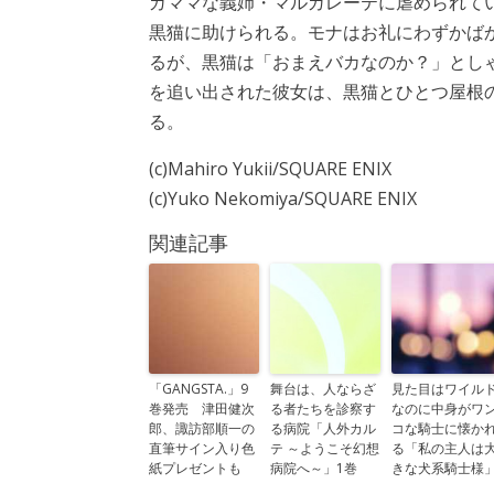
ガママな義姉・マルガレーテに虐められて
黒猫に助けられる。モナはお礼にわずかば
るが、黒猫は「おまえバカなのか？」とし
を追い出された彼女は、黒猫とひとつ屋根
る。
(c)Mahiro Yukii/SQUARE ENIX
(c)Yuko Nekomiya/SQUARE ENIX
関連記事
「GANGSTA.」9
舞台は、人ならざ
見た目はワイル
巻発売 津田健次
る者たちを診察す
なのに中身がワ
郎、諏訪部順一の
る病院「人外カル
コな騎士に懐か
直筆サイン入り色
テ ～ようこそ幻想
る「私の主人は
紙プレゼントも
病院へ～」1巻
きな犬系騎士様