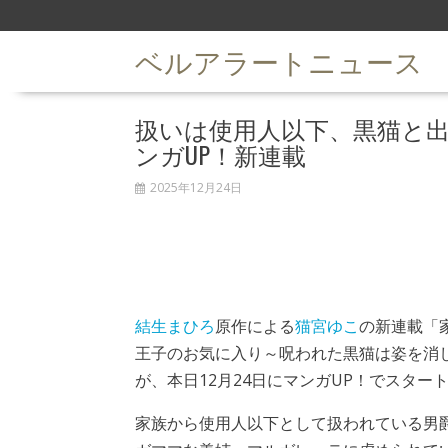
S
k
ベルアラートニュース
i
p
t
扱いは使用人以下、黒猫と
o
c
ンガUP！新連載
o
n
2025年12月24日
t
e
n
t
結生まひろ
原作による
猫宮ゆこ
の新連載「
王子のお気に入り～呪われた黒猫は姿を消
が、本日12月24日にマンガUP！でスター
家族から使用人以下として扱われている男