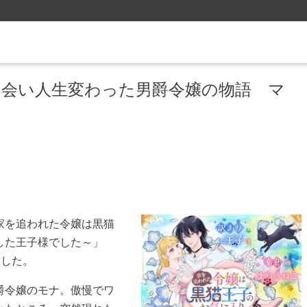
出会い人生変わった男爵令嬢の物語 マ
家を追われた令嬢は黒猫
した王子様でした～」
トした。
爵令嬢のモナ。傲慢でワ