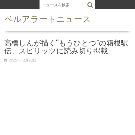
S
k
ベルアラートニュース
i
p
t
o
高橋しんが描く“もうひとつ”の箱根駅
c
伝、スピリッツに読み切り掲載
o
n
2025年12月22日
t
e
n
t