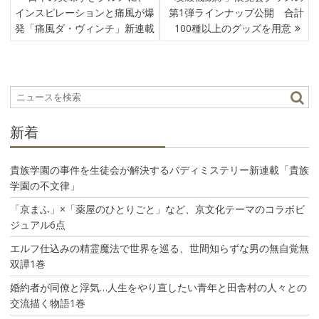
稿
インスピレーションと痛風が爆
第1弾ラインナップ公開 合計
ナ
発「痛風ダ・ヴィンチ」新連載
100種以上のグッズを用意
ビ
ゲ
ー
シ
ョ
ン
新着
貴族学園の事件を生徒会が解決するバディミステリー新連載「貴族
学園の不文律」
「京まふ」×「薬屋のひとりごと」など、京文化テーマのコラボビ
ジュアル6点
エルフ仕込みの精霊魔法で世界を巡る、世間知らずな男の無自覚無
双譚1巻
婚約者が同僚と浮気…人生をやり直したい青年と田舎村の人々との
交流描く物語1巻