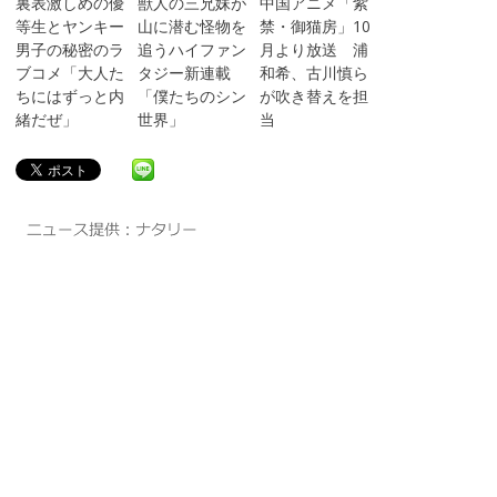
裏表激しめの優
獣人の三兄妹が
中国アニメ「紫
等生とヤンキー
山に潜む怪物を
禁・御猫房」10
男子の秘密のラ
追うハイファン
月より放送 浦
ブコメ「大人た
タジー新連載
和希、古川慎ら
ちにはずっと内
「僕たちのシン
が吹き替えを担
緒だぜ」
世界」
当