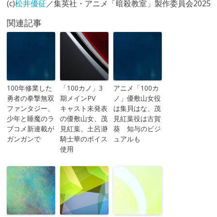
(c)
松井優征
／集英社・アニメ「暗殺教室」製作委員会2025
関連記事
100年修業した
「100カノ」3
アニメ「100カ
勇者の拳撃無双
期メインPV
ノ」優敷山女役
ファンタジー、
キャスト未発表
は集貝はな、茂
少年と睡魔のラ
の優敷山女、茂
見紅葉役は古賀
ブコメ新連載が
見紅葉、土呂瀞
葵 知与のビジ
ガンガンで
騎士華のボイス
ュアルも
使用