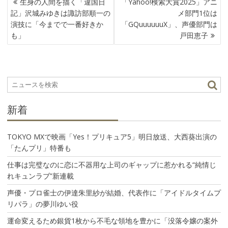
生身の人間を描く「違国日
「Yahoo!検索大賞2025」アニ
稿
記」沢城みゆきは諏訪部順一の
メ部門1位は
ナ
演技に「今までで一番好きか
「GQuuuuuuX」、声優部門は
ビ
も」
戸田恵子
ゲ
ー
シ
ョ
ン
新着
TOKYO MXで映画「Yes！プリキュア5」明日放送、大西葵出演の
「たんプリ」特番も
仕事は完璧なのに恋に不器用な上司のギャップに惹かれる“純情じ
れキュンラブ”新連載
声優・プロ雀士の伊達朱里紗が結婚、代表作に「アイドルタイムプ
リパラ」の夢川ゆい役
運命変えるため銀貨1枚から不毛な領地を豊かに「没落令嬢の案外