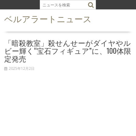
S
k
ベルアラートニュース
i
p
t
o
「暗殺教室」殺せんせーがダイヤやル
c
ビー輝く“宝石フィギュア”に、100体限
o
定発売
n
t
2025年12月2日
e
n
t