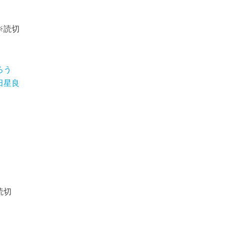
※読切
ろう
田星良
読切