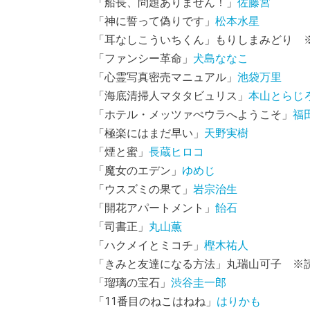
「船長、問題ありません！」
佐藤宮
「神に誓って偽りです」
松本水星
「耳なしこういちくん」もりしまみどり 
「ファンシー革命」
犬島ななこ
「心霊写真密売マニュアル」
池袋万里
「海底清掃人マタタビュリス」
本山とらじ
「ホテル・メッツァぺウラへようこそ」
福
「極楽にはまだ早い」
天野実樹
「煙と蜜」
長蔵ヒロコ
「魔女のエデン」
ゆめじ
「ウスズミの果て」
岩宗治生
「開花アパートメント」
飴石
「司書正」
丸山薫
「ハクメイとミコチ」
樫木祐人
「きみと友達になる方法」丸瑞山可子 ※
「瑠璃の宝石」
渋谷圭一郎
「11番目のねこはねね」
はりかも