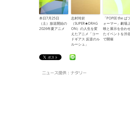
本日7月25日
志村玲於
「POPEE the ぱ
（土）放送開始の
（SUPER★DRAG
ォーマー」劇場
2026年夏アニメ
ON）の人生を変
映と展示を合わ
えたアニメ「コー
たイベントを渋
ドギアス 反逆のル
で開催
ルーシュ」