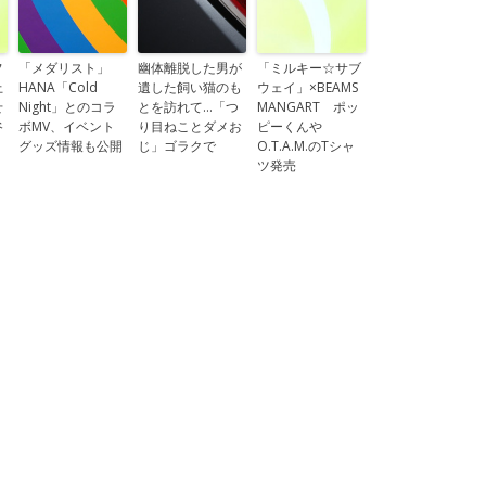
フ
「メダリスト」
幽体離脱した男が
「ミルキー☆サブ
上
HANA「Cold
遺した飼い猫のも
ウェイ」×BEAMS
せ
Night」とのコラ
とを訪れて…「つ
MANGART ポッ
谷
ボMV、イベント
り目ねことダメお
ピーくんや
グッズ情報も公開
じ」ゴラクで
O.T.A.M.のTシャ
ツ発売