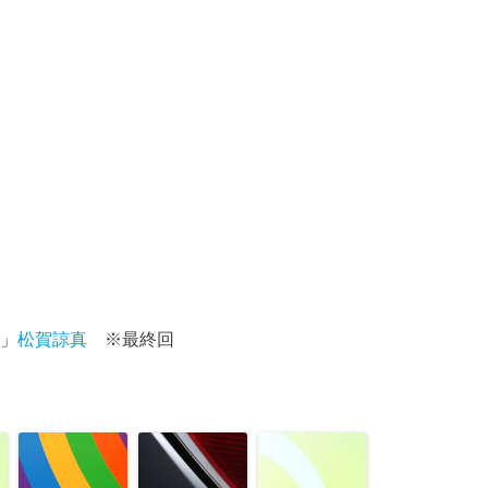
」
松賀諒真
※最終回