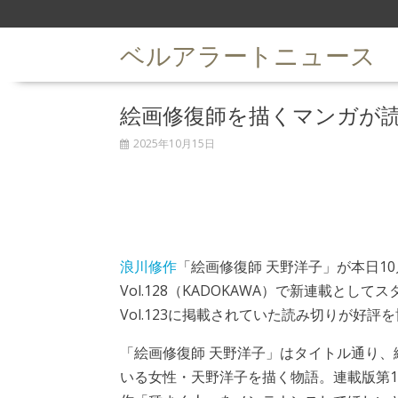
S
k
ベルアラートニュース
i
p
t
絵画修復師を描くマンガが
o
c
2025年10月15日
o
n
t
e
n
t
浪川修作
「絵画修復師 天野洋子」が本日10
Vol.128（KADOKAWA）で新連載とし
Vol.123に掲載されていた読み切りが好
「絵画修復師 天野洋子」はタイトル通り、
いる女性・天野洋子を描く物語。連載版第