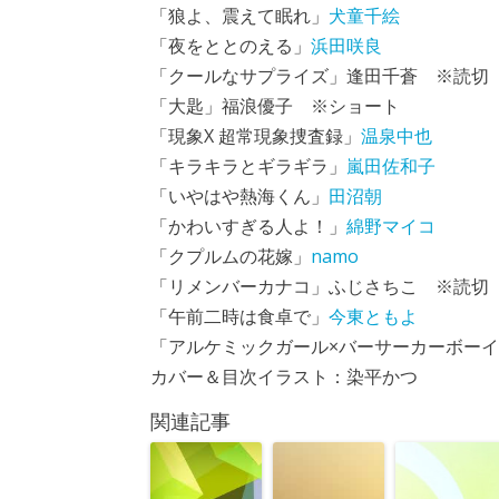
「狼よ、震えて眠れ」
犬童千絵
「夜をととのえる」
浜田咲良
「クールなサプライズ」逢田千蒼 ※読切
「大匙」福浪優子 ※ショート
「現象X 超常現象捜査録」
温泉中也
「キラキラとギラギラ」
嵐田佐和子
「いやはや熱海くん」
田沼朝
「かわいすぎる人よ！」
綿野マイコ
「クプルムの花嫁」
namo
「リメンバーカナコ」ふじさちこ ※読切
「午前二時は食卓で」
今東ともよ
「アルケミックガール×バーサーカーボーイ
カバー＆目次イラスト：染平かつ
関連記事