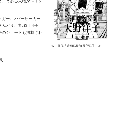
と、とある人物が洋子を
クガール×バーサーカー
まみどり、丸瑞山可子、
子のショートも掲載され
浪川修作「絵画修復師 天野洋子」より
載