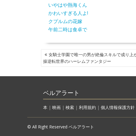
いやはや熱海くん
かわいすぎる人よ!
クプルムの花嫁
午前二時は食卓で
投
女騎士学園で唯一の男が絶倫スキルで成り上
稿
操逆転世界のハーレムファンタジー
ナ
ビ
ゲ
ー
ベルアラート
シ
ョ
ン
本
|
映画
|
検索
|
利用規約
|
個人情報保護方針
© All Right Reserved ベルアラート