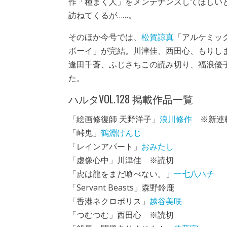
作「種まく人」をメンテナンスしてほしい
訪ねてくるが……。
そのほか今号では、
松賀諒真
「アルケミッ
ボーイ」が完結。川津佳、西田心、もりし
逢田千蒼、ふじさちこの読み切り、福浪優
た。
ハルタVOL.128 掲載作品一覧
「絵画修復師 天野洋子」
浪川修作
※新連
「峠鬼」
鶴淵けんじ
「レインアパート」
おみたし
「虚像心中」川津佳 ※読切
「虎は龍をまだ喰べない。」
一七八ハチ
「Servant Beasts」森野鈴鹿
「香港ネクロポリス」
越谷美咲
「つむつむ」西田心 ※読切