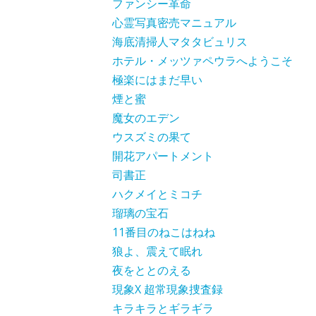
ファンシー革命
心霊写真密売マニュアル
海底清掃人マタタビュリス
ホテル・メッツァペウラへようこそ
極楽にはまだ早い
煙と蜜
魔女のエデン
ウスズミの果て
開花アパートメント
司書正
ハクメイとミコチ
瑠璃の宝石
11番目のねこはねね
狼よ、震えて眠れ
夜をととのえる
現象X 超常現象捜査録
キラキラとギラギラ