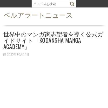
S
k
ベルアラートニュース
i
p
t
o
世界中のマンガ家志望者を導く公式ガ
c
イドサイト「KODANSHA MANGA
o
ACADEMY」
n
t
2025年10月14日
e
n
t