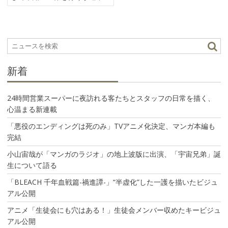
ビ
ゲ
ー
シ
ョ
ン
新着
24時間営業スーパーに夜訪れる客たちとスタッフの日常を描く、
心温まる新連載
「悪役のエンディングは死のみ」TVアニメ化決定、マンガ本編も
完結
小山宙哉が「マンガのラジオ」の地上波版に出演、「宇宙兄弟」誕
生について語る
「BLEACH 千年血戦篇-禍進譚-」“半虚化”した一護を描いたビジュ
アル公開
アニメ「生徒会にも穴はある！」生徒会メンバー収めたキービジュ
アル公開