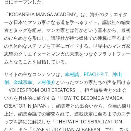
日にオープンした。
「KODANSHA MANGA ACADEMY」は、海外のクリエイタ
ーが日本でマンガ家になる道を学べるサイト。講談社の編集
者とタッグを組み、マンガ家とは何かという基本から、最初
のひらめきを形にし、講談社が持つ媒体での連載に至るまで
の具体的なステップを丁寧にガイドする。世界中のマンガ家
志望のクリエイターとマンガの未来をつなぐプラットフォー
ムとなることを目指している。
サイトの主なコンテンツは、
幸村誠
、
PEACH-PIT
、
諫山
創
、
金城宗幸
、
ノ村優介
といったマンガ家たちの声を届ける
「VOICES FROM OUR CREATORS」、担当編集者との出会
い方を具体的に紹介する「HOW TO BECOME A MANGA
CREATOR IN JAPAN」、編集者との出会いから、企画の練り
上げ、編集会議での審査を経て、連載決定に至るまでのステ
ップを詳細に解説した「THE PATH TO SERIALIZATION」
など。また「 CASE STUDY: JUAN ALBARRAN」では、スペ