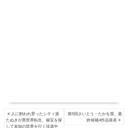
投
人に飼われ育ったシティ派
第9回さいとう・たかを賞、最
稿
たぬきが異世界転生、秘宝を探
終候補4作品発表
ナ
して未知の世界を行く珍道中