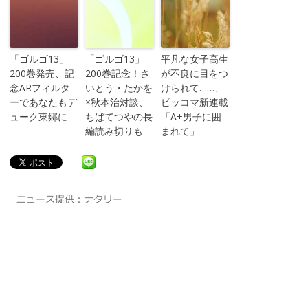
「ゴルゴ13」
「ゴルゴ13」
平凡な女子高生
200巻発売、記
200巻記念！さ
が不良に目をつ
念ARフィルタ
いとう・たかを
けられて……、
ーであなたもデ
×秋本治対談、
ピッコマ新連載
ューク東郷に
ちばてつやの長
「A+男子に囲
編読み切りも
まれて」