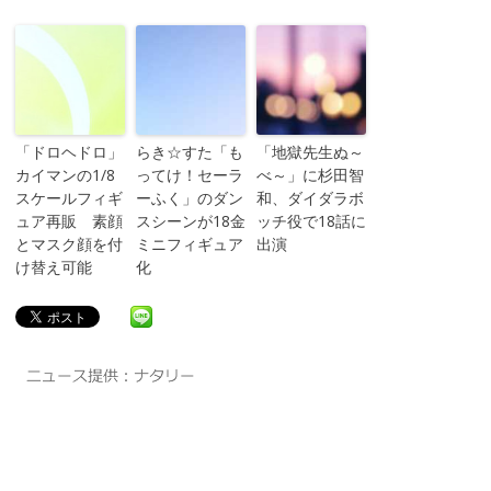
「ドロヘドロ」
らき☆すた「も
「地獄先生ぬ～
カイマンの1/8
ってけ！セーラ
べ～」に杉田智
スケールフィギ
ーふく」のダン
和、ダイダラボ
ュア再販 素顔
スシーンが18金
ッチ役で18話に
とマスク顔を付
ミニフィギュア
出演
け替え可能
化