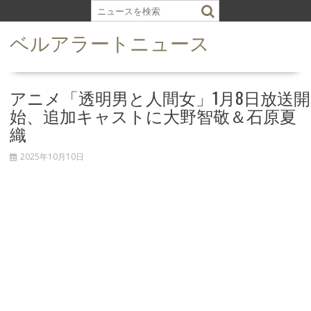
S
k
ベルアラートニュース
i
p
t
o
アニメ「透明男と人間女」1月8日放送開
c
始、追加キャストに大野智敬＆石原夏
o
織
n
t
2025年10月10日
e
n
t