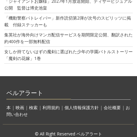
「ジャイアントお嬢様」2027年1月放送開始、ティザービジュアル
公開 監督は博史池畠
「機動警察パトレイバー」新作読切第2弾が次号のスピリッツに掲
載 付録ステッカーも
集英社が海外向けマンガ配信サービスを期間限定公開、翻訳された
約400作を一部無料配信
女しか持てないはずの魔剣に選ばれた少年の学園バトルストーリー
「魔剣の花嫁」1巻
ベルアラート
本
|
映画
|
検索
|
利用規約
|
個人情報保護方針
|
会社概要
|
お
問い合わせ
© All Right Reserved ベルアラート