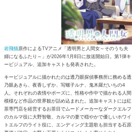
岩飛猫
原作によるTVアニメ「透明男と人間女～そのうち夫
婦になるふたり～」が2026年1月8日に放送開始日。第1弾キ
ービジュアル、追加キャストも発表された。
キービジュアルに描かれたのは透乃眼探偵事務所に務める透
乃眼あきら、夜香しずか、写螺子ルナ、鬼木羅だいちの4
人。それぞれの表情やポーズに、性格や作中で描かれる人間
模様など作品の世界観が詰め込まれた。追加キャストには紅
茶専門店を経営するお茶目でムードメーカーなダークエルフ
のカルマ役に大野智敬、カルマの妻で穏やかで優しいホワイ
トエルフのライト役に、エンディング主題歌も担当する石原