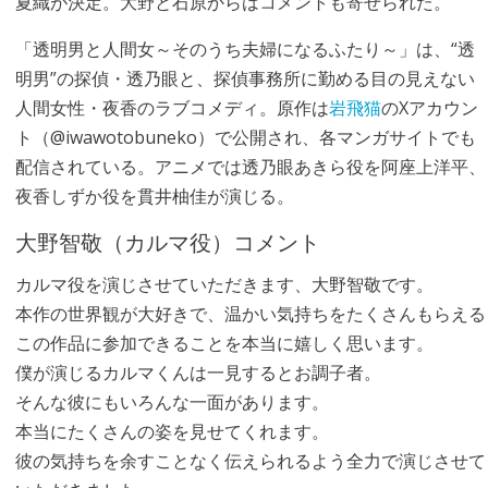
夏織が決定。大野と石原からはコメントも寄せられた。
「透明男と人間女～そのうち夫婦になるふたり～」は、“透
明男”の探偵・透乃眼と、探偵事務所に勤める目の見えない
人間女性・夜香のラブコメディ。原作は
岩飛猫
のXアカウン
ト（@iwawotobuneko）で公開され、各マンガサイトでも
配信されている。アニメでは透乃眼あきら役を阿座上洋平、
夜香しずか役を貫井柚佳が演じる。
大野智敬（カルマ役）コメント
カルマ役を演じさせていただきます、大野智敬です。
本作の世界観が大好きで、温かい気持ちをたくさんもらえる
この作品に参加できることを本当に嬉しく思います。
僕が演じるカルマくんは一見するとお調子者。
そんな彼にもいろんな一面があります。
本当にたくさんの姿を見せてくれます。
彼の気持ちを余すことなく伝えられるよう全力で演じさせて