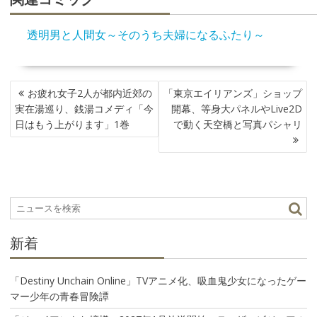
透明男と人間女～そのうち夫婦になるふたり～
投
お疲れ女子2人が都内近郊の
「東京エイリアンズ」ショップ
稿
実在湯巡り、銭湯コメディ「今
開幕、等身大パネルやLive2D
ナ
日はもう上がります」1巻
で動く天空橋と写真パシャリ
ビ
ゲ
ー
シ
ョ
ン
新着
「Destiny Unchain Online」TVアニメ化、吸血鬼少女になったゲー
マー少年の青春冒険譚