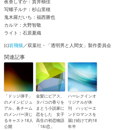
夜香しずか：貫井柚佳
写螺子ルナ：杉山里穂
鬼木羅だいち：福西勝也
カルマ：大野智敬
ライト：石原夏織
(c)
岩飛猫
／双葉社・「透明男と人間女」製作委員会
関連記事
「ドッジ弾子」
金髪にピアス、
ハーレクインオ
のメインビジュ
タバコの香りを
リジナルが休
アル、各チーム
まとう小説家に
刊 ハッピーエ
のメンバー演じ
恋をした 女子
ンドロマンスを
るキャスト18人
高生の初恋物語
届け続けて約18
公開
「18/恋」
年半