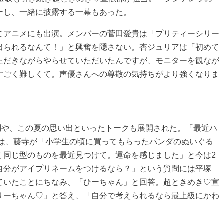
ーし、一緒に披露する一幕もあった。
てアニメにも出演。メンバーの菅田愛貴は「プリティーシリー
出られるなんて！」と興奮を隠さない。杏ジュリアは「初めて
ただきながらやらせていただいたんですが、モニターを観なが
すごく難しくて。声優さんへの尊敬の気持ちがより強くなりま
問や、この夏の思い出といったトークも展開された。「最近ハ
には、藤寺が「小学生の頃に買ってもらったパンダのぬいぐる
く同じ型のものを最近見つけて。運命を感じました」と今は2
自分がアイプリネームをつけるなら？」という質問には平塚
ていたことにちなみ、「ひーちゃん」と回答。超ときめき♡宣
リーちゃん♡」と答え、「自分で考えられるなら最上級にかわ