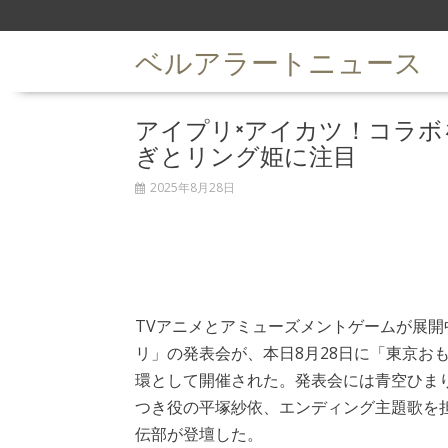
S
k
ベルアラートニュース
i
p
t
アイプリ×アイカツ！コラボ
o
c
ぎとリング姫に注目
o
n
2025年8月28日
t
e
n
t
TVアニメとアミューズメントゲームが展開
リ」の発表会が、本日8月28日に「東京おも
環として開催された。発表会には青空ひま
つき役の平塚紗依、エンディング主題歌を
伝部が登壇した。