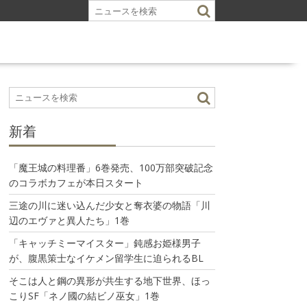
新着
「魔王城の料理番」6巻発売、100万部突破記念
のコラボカフェが本日スタート
三途の川に迷い込んだ少女と奪衣婆の物語「川
辺のエヴァと異人たち」1巻
「キャッチミーマイスター」鈍感お姫様男子
が、腹黒策士なイケメン留学生に迫られるBL
そこは人と鋼の異形が共生する地下世界、ほっ
こりSF「ネノ國の結ビノ巫女」1巻