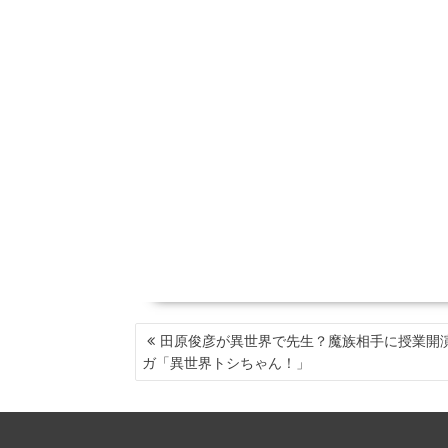
投
田原俊彦が異世界で先生？魔族相手に授業開
稿
ガ「異世界トシちゃん！」
ナ
ビ
ゲ
ー