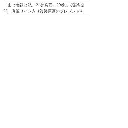
「山と食欲と私」21巻発売、20巻まで無料公
開 直筆サイン入り複製原画のプレゼントも