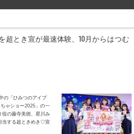
を超とき宣が最速体験、10月からはつむ
中の「ひみつのアイプ
ちゃショー2025」の一
り役の藤寺美徳、星川み
担当する超ときめき♡宣