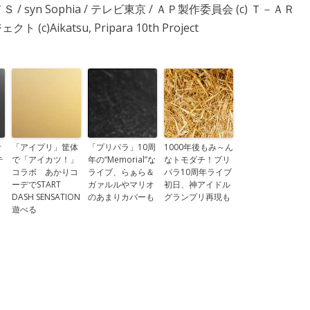
ＲＴＳ / syn Sophia / テレビ東京 / ＡＰ製作委員会 (c) Ｔ－ＡＲ
(c)Aikatsu, Pripara 10th Project
オ
「アイプリ」筐体
「プリパラ」10周
1000年後もみ～ん
テ
で「アイカツ！」
年の“Memorial”な
なトモダチ！プリ
コラボ あかりコ
ライブ、らぁら＆
パラ10周年ライブ
ーデでSTART
ガァルルやマリオ
初日、神アイドル
DASH SENSATION
のあまりカバーも
グランプリ再現も
遊べる