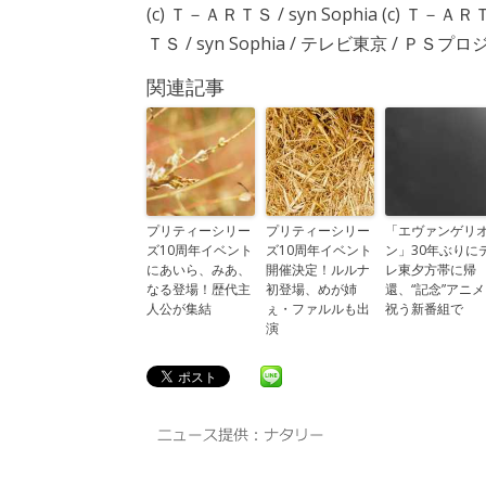
(c) Ｔ－ＡＲＴＳ / syn Sophia (c) Ｔ－Ａ
ＴＳ / syn Sophia / テレビ東京 / ＰＳプロジェクト 
関連記事
プリティーシリー
プリティーシリー
「エヴァンゲリ
ズ10周年イベント
ズ10周年イベント
ン」30年ぶりに
にあいら、みあ、
開催決定！ルルナ
レ東夕方帯に帰
なる登場！歴代主
初登場、めが姉
還、“記念”アニメ
人公が集結
ぇ・ファルルも出
祝う新番組で
演