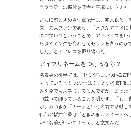
ラララ♡」の振付を藤寺と平塚にレクチャ
さらに超ときめき♡宣伝部は、本人役とし
ズ」の大ファンであり、「まさかアニメに
のアフレコということで、アドバイスをい
らタイミングを合わせてセリフを言うのが
した」とアフレコを振り返った。
アイプリネームをつけるなら？
発表会の後半では、“ヒミツ”にまつわる質
マっているヒミツの○○は？」という質問
みを今でも大事にしてるんですが、まった
つ並べて飾っていることを明かす。「もし
が、みつきが「ミー」という名前で活動し
伝部の坂井仁香は「ときめき♡スイートベ
いい名前がいいな！って」と微笑んだ。