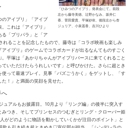
イ
「ひみつのアイプリ」発表会にて。前段
左から藤寺美徳、辻野かなみ、坂井仁
つのアイプリ」「アイプ
香、菅田愛貴、平塚紗依、後段左から杏
ジュリア、小泉遥香、吉川ひより
表。これは「アイプリ」
ある「プリパラ」と「ア
開されることを記念したもので、藤寺は「コラボ映画も楽しみ
『アイプリ』のゲームでコラボカードが出るなんてものすごく
ぶ。平塚は「あかりちゃんがアイプリバースに来てくれること
っていただけたらうれしいです」と呼びかけた。さらに超とき
を使って最速プレイ。見事「バズごうかく」をゲットし、「す
した！」と満面の笑顔を見せた。
半へ
ジュアルもお披露目。10月より「リング編」の後半に突入す
とみつき、そしてプリンセスのつむぎとリング・クローバー姫
2人がどのように物語を動かしていくかが注目のポイント」と
主題歌も引き続き超ときめき♡宣伝部が担当。「シンデレラの