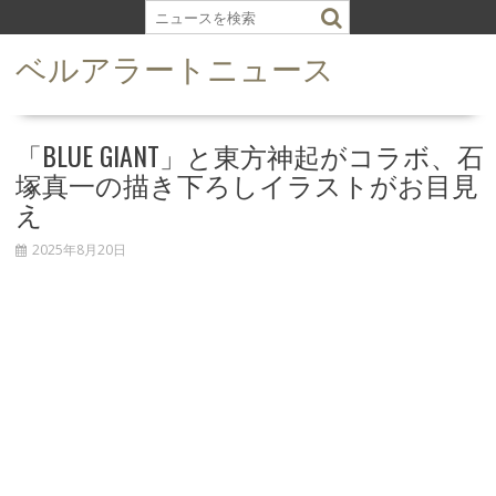
S
k
ベルアラートニュース
i
p
t
o
「BLUE GIANT」と東方神起がコラボ、石
c
塚真一の描き下ろしイラストがお目見
o
え
n
t
2025年8月20日
e
n
t