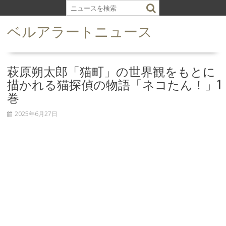
S
k
ベルアラートニュース
i
p
t
o
萩原朔太郎「猫町」の世界観をもとに
c
描かれる猫探偵の物語「ネコたん！」1
o
巻
n
t
2025年6月27日
e
n
t