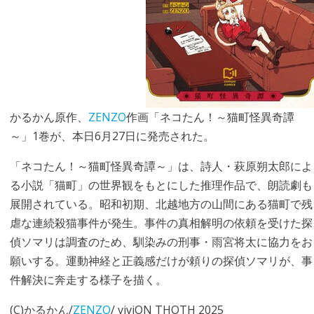
かるかん原作、
ZENZO
作画「ネコたん！～猫町怪異奇譚
～」1巻が、本日6月27日に発売された。
「ネコたん！～猫町怪異奇譚～」は、詩人・萩原朔太郎によ
る小説「猫町」の世界観をもとにした推理作品で、朗読劇も
展開されている。昭和初期、北越地方の山間にある猫町で残
虐な連続殺猫事件が発生。事件の真相解明の依頼を受けた探
偵ソマリは調査のため、馴染みの刑事・雨宮将太に協力をお
願いする。運動神経と正義感だけが頼りの探偵ソマリが、事
件解決に奔走する様子を描く。
(C)かるかん/
ZENZO
/ viviON THOTH 2025