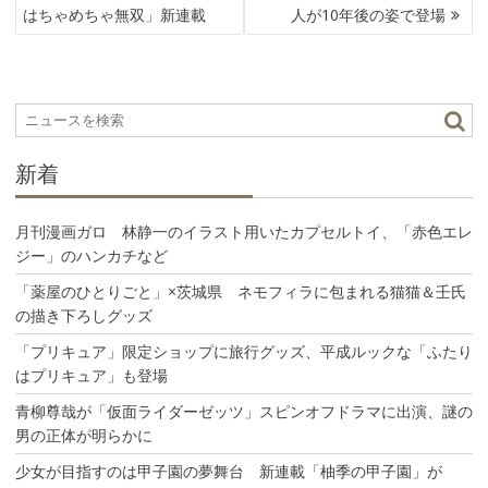
ナ
はちゃめちゃ無双」新連載
人が10年後の姿で登場
ビ
ゲ
ー
シ
ョ
ン
新着
月刊漫画ガロ 林静一のイラスト用いたカプセルトイ、「赤色エレ
ジー」のハンカチなど
「薬屋のひとりごと」×茨城県 ネモフィラに包まれる猫猫＆壬氏
の描き下ろしグッズ
「プリキュア」限定ショップに旅行グッズ、平成ルックな「ふたり
はプリキュア」も登場
青柳尊哉が「仮面ライダーゼッツ」スピンオフドラマに出演、謎の
男の正体が明らかに
少女が目指すのは甲子園の夢舞台 新連載「柚季の甲子園」が