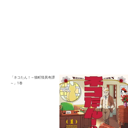
「ネコたん！～猫町怪異奇譚
～」1巻