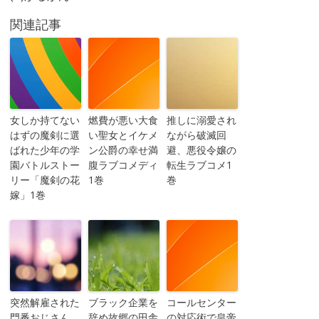
関連記事
女しか持てない
燃費が悪い大食
推しに溺愛され
はずの魔剣に選
い聖女とイケメ
ながら破滅回
ばれた少年の学
ン公爵の幸せ満
避、悪役令嬢の
園バトルストー
腹ラブコメディ
転生ラブコメ1
リー「魔剣の花
1巻
巻
嫁」1巻
突然解雇された
ブラック企業を
コールセンター
門番おじさん、
辞め故郷の田舎
の対応術で皇帝