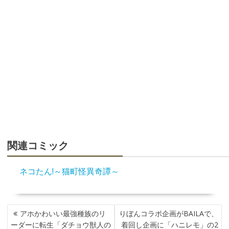
関連コミック
ネコたん!～猫町怪異奇譚～
投
アホかわいい最強種族のリ
りぼんコラボ企画がBAILAで、
稿
ーダーに転生「ダチョウ獣人の
着回し企画に「ハニレモ」の2