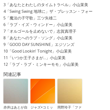
3「あなたとわたしのタイムトラベル」小山茉美
4「Swing Swing 地球に」ザ・ブレッスン・フォー
5「魔法の子守歌」三ツ矢雄二
6「ラブ・イズ・ウィンドー」小山茉美
7「オルゴールを止めないで」志賀真理子
8「あなたへのラブ・ソング」小山茉美
9「GOOD DAY SUNSHINE」エジソンズ
10「Good Lookin’ Tonight」小山茉美
11「いつか王子さまが…」小山茉美
12「ラブ・ラブ・ミンキーモモ」小山茉美
関連記事
赤井はあとが自
ジャズ×コミッ
岡野玲子「ファ