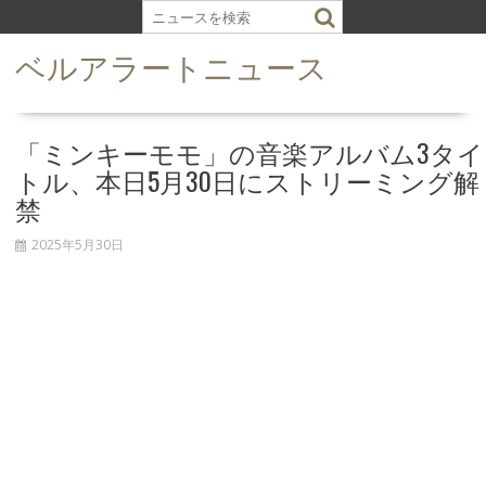
S
k
ベルアラートニュース
i
p
t
o
「ミンキーモモ」の音楽アルバム3タイ
c
トル、本日5月30日にストリーミング解
o
禁
n
t
2025年5月30日
e
n
t