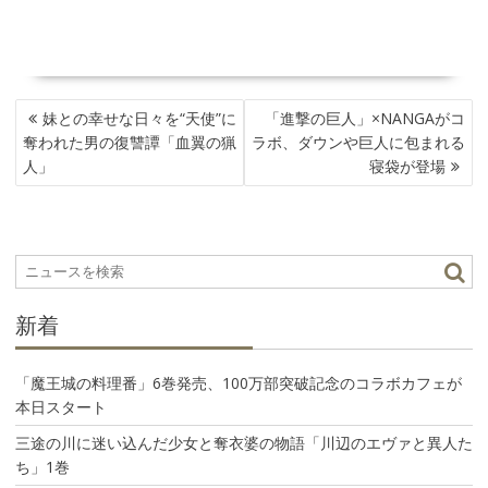
投
妹との幸せな日々を“天使”に
「進撃の巨人」×NANGAがコ
稿
奪われた男の復讐譚「血翼の猟
ラボ、ダウンや巨人に包まれる
ナ
人」
寝袋が登場
ビ
ゲ
ー
シ
ョ
ン
新着
「魔王城の料理番」6巻発売、100万部突破記念のコラボカフェが
本日スタート
三途の川に迷い込んだ少女と奪衣婆の物語「川辺のエヴァと異人た
ち」1巻