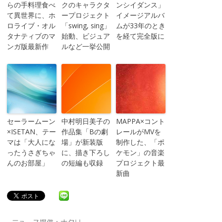
らの手料理食べ
クのキャラクタ
ンシイダンス」
て異世界に、ホ
ープロジェクト
イメージアルバ
ロライブ・オル
「swing, sing」
ムが33年のとき
タナティブのマ
始動、ビジュア
を経て完全版に
ンガ版最新作
ルなど一挙公開
セーラームーン
中村明日美子の
MAPPA×コント
×ISETAN、テー
作品集「Bの劇
レールがMVを
マは「大人にな
場」が新装版
制作した、「ポ
ったうさぎちゃ
に、描き下ろし
ケモン」の音楽
んのお部屋」
の短編も収録
プロジェクト最
新曲