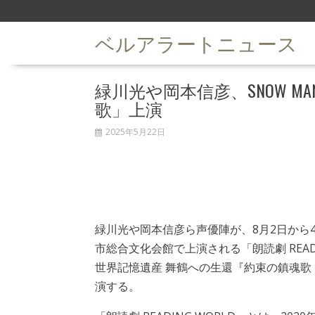
S
k
ベルアラートニュース
i
p
t
緑川光や岡本信彦、SNOW 
o
c
歌」上演
o
n
2025年5月22日
t
e
n
t
緑川光や岡本信彦ら声優陣が、8月2日から
市総合文化会館で上演される「朗読劇 READI
世界記憶遺産 舞鶴への生還『約束の鎮魂歌
演する。