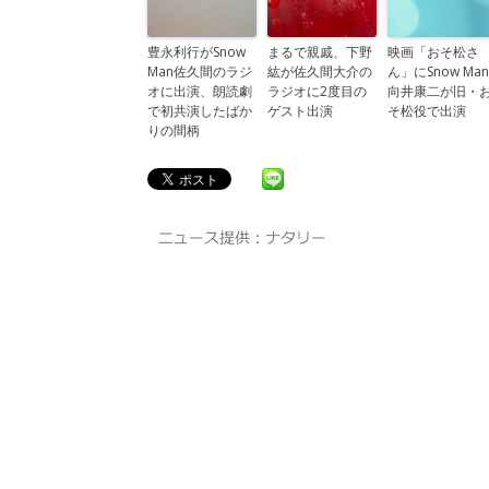
豊永利行がSnow
まるで親戚、下野
映画「おそ松さ
Man佐久間のラジ
紘が佐久間大介の
ん」にSnow Man
オに出演、朗読劇
ラジオに2度目の
向井康二が旧・
で初共演したばか
ゲスト出演
そ松役で出演
りの間柄