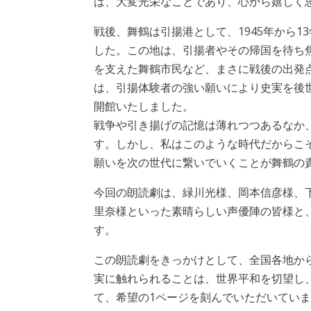
は、大変光栄なことであり、心から嬉しく
戦後、舞鶴は引揚港として、1945年から1
した。この地は、引揚者やその帰国を待ち
を支えた舞鶴市民など、まさに戦後の出発点
は、引揚体験者の強い願いにより史実を後
開館いたしました。
戦争や引き揚げの記憶は薄れつつあるなか
す。しかし、私はこのような時代だからこ
願いを次の世代に繋いでいくことが舞鶴の
今回の朗読劇は、緑川光様、岡本信彦様、
里奈様といった素晴らしい声優陣の皆様と、
す。
この朗読劇をきっかけとして、全国各地か
実に触れられることは、世界平和を切望し
て、希望の1ページを刻んでいただいてい