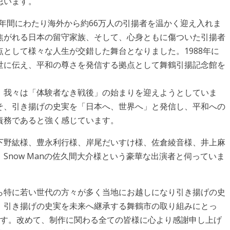
思います。
3年間にわたり海外から約66万人の引揚者を温かく迎え入れま
焦がれる日本の留守家族、そして、心身ともに傷ついた引揚者
として様々な人生が交錯した舞台となりました。1988年に
世に伝え、平和の尊さを発信する拠点として舞鶴引揚記念館を
、我々は「体験者なき戦後」の始まりを迎えようとしていま
そ、引き揚げの史実を「日本へ、世界へ」と発信し、平和への
責務であると強く感じています。
下野紘様、豊永利行様、岸尾だいすけ様、佐倉綾音様、井上麻
Snow Manの佐久間大介様という豪華な出演者と伺っていま
ら特に若い世代の方々が多く当地にお越しになり引き揚げの史
、引き揚げの史実を未来へ継承する舞鶴市の取り組みにとっ
ます。改めて、制作に関わる全ての皆様に心より感謝申し上げ