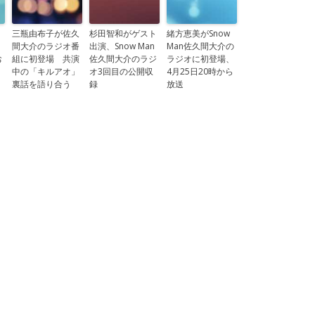
三瓶由布子が佐久
杉田智和がゲスト
緒方恵美がSnow
間大介のラジオ番
出演、Snow Man
Man佐久間大介の
お
組に初登場 共演
佐久間大介のラジ
ラジオに初登場、
中の「キルアオ」
オ3回目の公開収
4月25日20時から
裏話を語り合う
録
放送