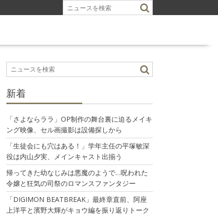
新着
「さよならララ」OP制作の舞台裏に迫るメイキ
ング映像、セル画撮影は設備探しから
「生徒会にも穴はある！」学年主任の平塚敏深
役は内山夕実、メインキャスト出揃う
帰ってきた幼なじみは悪魔のようで…呪われた
令嬢と狂気の司祭のロマンスファンタジー
「DIGIMON BEATBREAK」最終章直前、阿座
上洋平と濱野大輝がキョウ編を振り返りトーク