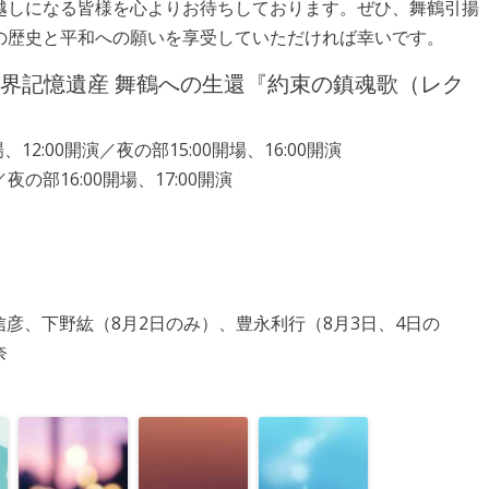
越しになる皆様を心よりお待ちしております。ぜひ、舞鶴引揚
の歴史と平和への願いを享受していただければ幸いです。
ユネスコ世界記憶遺産 舞鶴への生還『約束の鎮魂歌（レク
12:00開演／夜の部15:00開場、16:00開演
夜の部16:00開場、17:00開演
本信彦、下野紘（8月2日のみ）、豊永利行（8月3日、4日の
奈