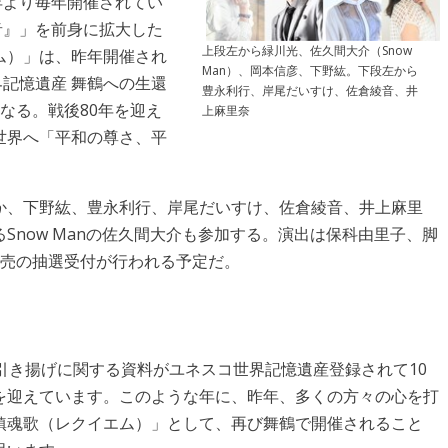
20年より毎年開催されてい
音』」を前身に拡大した
上段左から緑川光、佐久間大介（Snow
ム）」は、昨年開催され
Man）、岡本信彦、下野紘。下段左から
世界記憶遺産 舞鶴への生還
豊永利行、岸尾だいすけ、佐倉綾音、井
なる。戦後80年を迎え
上麻里奈
世界へ「平和の尊さ、平
か、下野紘、豊永利行、岸尾だいすけ、佐倉綾音、井上麻里
Snow Manの佐久間大介も参加する。演出は保科由里子、脚
販売の抽選受付が行われる予定だ。
引き揚げに関する資料がユネスコ世界記憶遺産登録されて10
を迎えています。このような年に、昨年、多くの方々の心を打
鎮魂歌（レクイエム）」として、再び舞鶴で開催されること