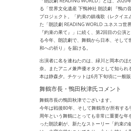
「朗読劇 READING WORLD」とは、20
る「世界文化遺産 下鴨神社 朗読劇 『鴨の
プロジェクト。「約束の鎮魂歌（レクイエ
た「朗読劇 READING WORLD ユネスコ
『約束の果て』」に続く、第2回目の公演と
る今年、朗読劇で、舞鶴から日本、そして
和への祈り」を届ける。
出演者に名を連ねたのは、緑川と岡本のほ
奈。またアニメ兼声優オタクとして知られる
本は静森夕。チケットは6月下旬頃に一般
舞鶴市長・鴨田秋津氏コメント
舞鶴市長の鴨田秋津でございます。
今年は戦後80年、そして舞鶴市が所有する
周年という舞鶴にとっても非常に重要な年
った朗読劇が、新たなストーリー「約束の