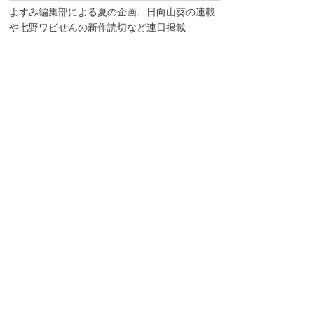
よすみ編集部による夏の企画、日向山葵の連載
や七野ワビせんの新作読切など連日掲載