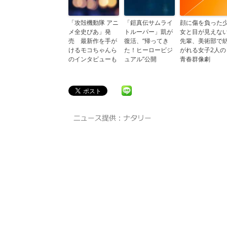
「攻殻機動隊 アニ
「鎧真伝サムライ
顔に傷を負った
メ全史ぴあ」発
トルーパー」凱が
女と目が見えな
売 最新作を手が
復活、“帰ってき
先輩、美術部で
けるモコちゃんら
た！ヒーロービジ
がれる女子2人の
のインタビューも
ュアル”公開
青春群像劇