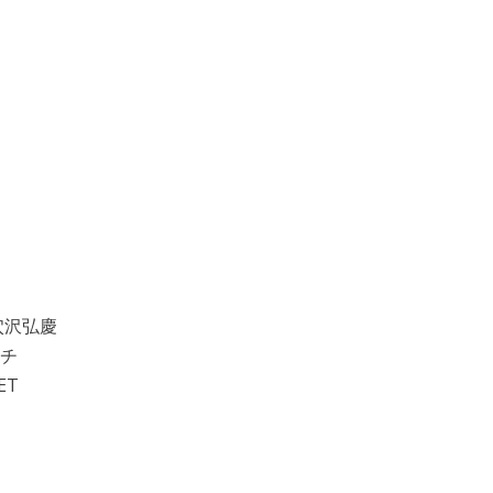
、穴沢弘慶
チ
ET