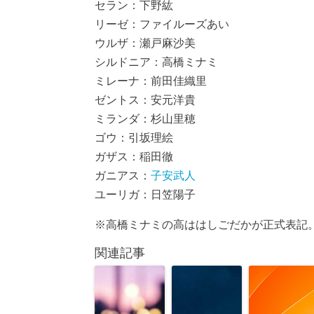
セラン：下野紘
リーゼ：ファイルーズあい
ウルザ：瀬戸麻沙美
シルドニア：高橋ミナミ
ミレーナ：前田佳織里
ゼントス：安元洋貴
ミランダ：杉山里穂
ゴウ：引坂理絵
ガザス：稲田徹
ガニアス：
子安武人
ユーリガ：日笠陽子
※高橋ミナミの高ははしごだかが正式表記
関連記事