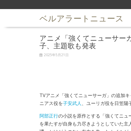
S
k
ベルアラートニュース
i
p
t
アニメ「強くてニューサー
o
c
子、主題歌も発表
o
n
2025年5月21日
t
e
n
t
TVアニメ「強くてニューサーガ」の追加キ
ニアス役を
子安武人
、ユーリガ役を日笠陽
阿部正行
の小説を原作とする「強くてニュ
を果たすが自身も力尽きようとしていた主