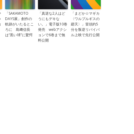
少
「SAKAMOTO
「真逆な2人はど
「まどか☆マギカ
い
DAYS展」創作の
うにもデキな
〈ワルプルギスの
紡
軌跡がいたるとこ
い。」電子版10巻
廻天〉」冒頭約5
ろに 島﨑信長
発売 webアクシ
分を叛逆リバイバ
は“黒い球”に驚愕
ョンで6巻まで無
ル上映で先行公開
料公開