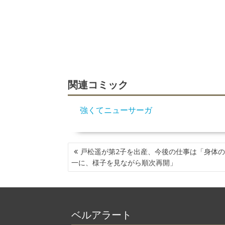
関連コミック
強くてニューサーガ
投
戸松遥が第2子を出産、今後の仕事は「身体
稿
一に、様子を見ながら順次再開」
ナ
ビ
ゲ
ー
ベルアラート
シ