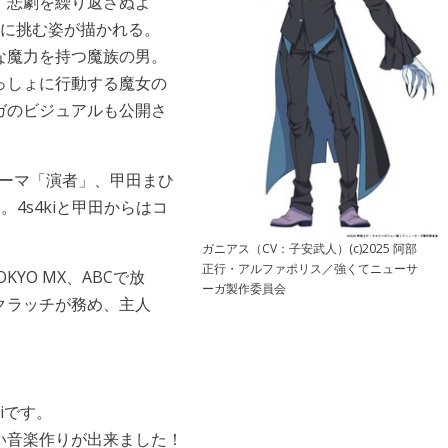
、悲劇を繰り返さぬよ
生に挑む姿が描かれる。
な魔力を持つ魔族の男。
っしょに行動する魔女の
ガのビジュアルも公開さ
テーマ「演者」、甲田まひ
4s4kiと甲田からはコ
ガニアス（CV：子安武人）(c)2025 阿部
正行・アルファポリス／強くてニューサ
YO MX、ABCで放
ーガ製作委員会
クラッチが務め、主人
iです。
い音楽作りが出来ました！