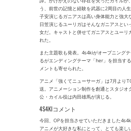
譚。かけがえのない存在を失ったカイルが
う、前世の記憶と経験を武器に2周目の人
子安演じるガニアスは高い身体能力と強大
日笠演じるユーリガはそんなガニアスとい
女だ。キャストと併せてガニアスとユーリ
れた。
また主題歌も発表。4s4kiがオープニング
るがエンディングテーマ「her」を担当する。
メントも寄せられた。
アニメ「強くてニューサーガ」は7月よりTOK
送。アニメーション制作を創通とスタジオ
公・カイル役は内田雄馬が演じる。
4S4KIコメント
今回、OPを担当させていただきました4s4k
アニメが大好きな私にとって、とても楽し