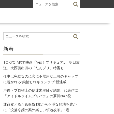
新着
TOKYO MXで映画「Yes！プリキュア5」明日放
送、大西葵出演の「たんプリ」特番も
仕事は完璧なのに恋に不器用な上司のギャップ
に惹かれる“純情じれキュンラブ”新連載
声優・プロ雀士の伊達朱里紗が結婚、代表作に
「アイドルタイムプリパラ」の夢川ゆい役
運命変えるため銀貨1枚から不毛な領地を豊か
に「没落令嬢の案外楽しい領地改革」1巻