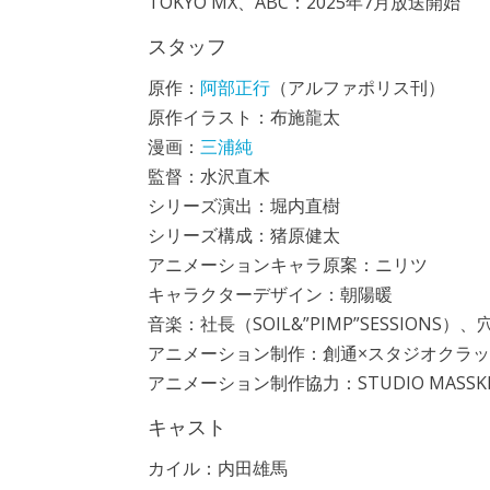
TOKYO MX、ABC：2025年7月放送開始
スタッフ
原作：
阿部正行
（アルファポリス刊）
原作イラスト：布施龍太
漫画：
三浦純
監督：水沢直木
シリーズ演出：堀内直樹
シリーズ構成：猪原健太
アニメーションキャラ原案：ニリツ
キャラクターデザイン：朝陽暖
音楽：社長（SOIL&”PIMP”SESSIONS）
アニメーション制作：創通×スタジオクラッ
アニメーション制作協力：STUDIO MASSK
キャスト
カイル：内田雄馬