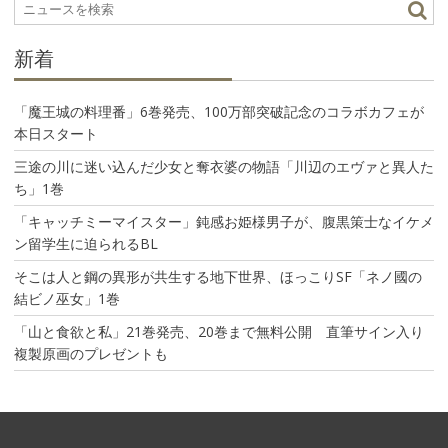
ン
新着
「魔王城の料理番」6巻発売、100万部突破記念のコラボカフェが
本日スタート
三途の川に迷い込んだ少女と奪衣婆の物語「川辺のエヴァと異人た
ち」1巻
「キャッチミーマイスター」鈍感お姫様男子が、腹黒策士なイケメ
ン留学生に迫られるBL
そこは人と鋼の異形が共生する地下世界、ほっこりSF「ネノ國の
結ビノ巫女」1巻
「山と食欲と私」21巻発売、20巻まで無料公開 直筆サイン入り
複製原画のプレゼントも