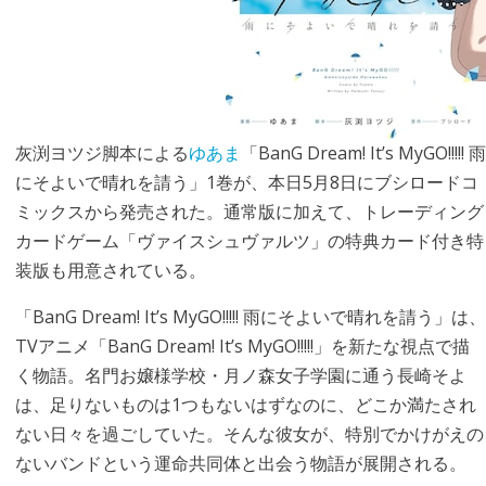
灰渕ヨツジ脚本による
ゆあま
「
BanG Dream! It’s MyGO!!!!!
雨
にそよいで晴れを請う」1巻が、本日5月8日にブシロードコ
ミックスから発売された。通常版に加えて、トレーディング
カードゲーム「ヴァイスシュヴァルツ」の特典カード付き特
装版も用意されている。
「
BanG Dream! It’s MyGO!!!!!
雨にそよいで晴れを請う」は、
TVアニメ「BanG Dream! It’s MyGO!!!!!」を新たな視点で描
く物語。名門お嬢様学校・月ノ森女子学園に通う長崎そよ
は、足りないものは1つもないはずなのに、どこか満たされ
ない日々を過ごしていた。そんな彼女が、特別でかけがえの
ないバンドという運命共同体と出会う物語が展開される。