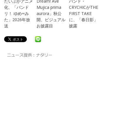
たいぷがアニメ
Dream! Ave
バンド・
化、「バンド
Mujica prima
CRYCHICがTHE
リ！ ゆめ∞み
aurora」秋公
FIRST TAKE
た」2026年放
開、ビジュアル
に、「春日影」
送
お披露目
披露