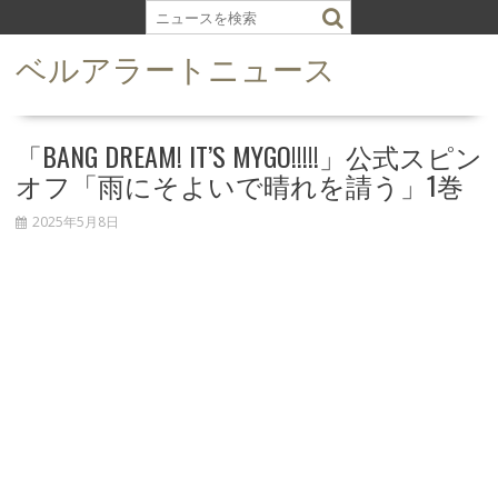
S
k
ベルアラートニュース
i
p
t
o
「BANG DREAM! IT’S MYGO!!!!!」公式スピン
c
オフ「雨にそよいで晴れを請う」1巻
o
n
2025年5月8日
t
e
n
t