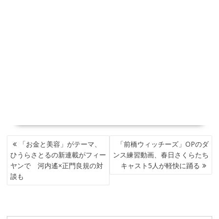
投
「お金と美容」がテーマ、
「前橋ウィッチーズ」OPのダ
稿
ひうらさとるの新連載がフィー
ンス練習動画、春日さくらたち
ナ
ヤンで 河内遙×正門良規の対
キャスト5人が軽快に踊る
ビ
談も
ゲ
ー
シ
ョ