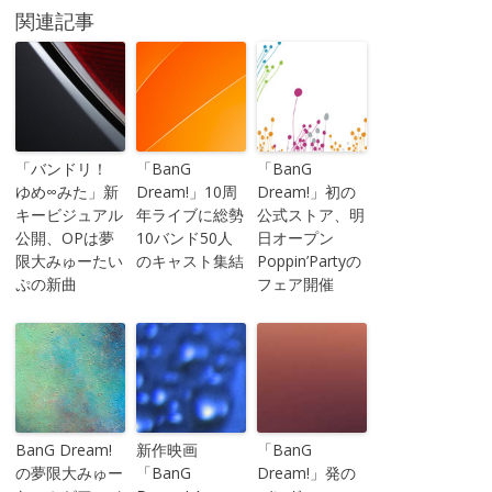
関連記事
「バンドリ！
「BanG
「BanG
ゆめ∞みた」新
Dream!」10周
Dream!」初の
キービジュアル
年ライブに総勢
公式ストア、明
公開、OPは夢
10バンド50人
日オープン
限大みゅーたい
のキャスト集結
Poppin’Partyの
ぷの新曲
フェア開催
BanG Dream!
新作映画
「BanG
の夢限大みゅー
「BanG
Dream!」発の