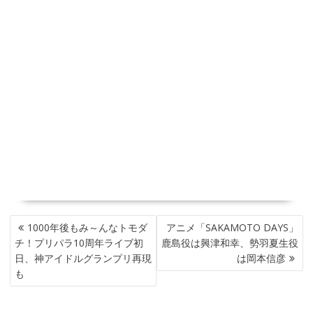
投
1000年後もみ～んなトモダ
アニメ「SAKAMOTO DAYS」
稿
チ！プリパラ10周年ライブ初
鹿島役は興津和幸、勢羽夏生役
ナ
日、神アイドルグランプリ再現
は岡本信彦
ビ
も
ゲ
ー