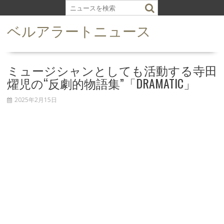
S
k
ベルアラートニュース
i
p
t
o
ミュージシャンとしても活動する寺田
c
燿児の“反劇的物語集”「DRAMATIC」
o
n
2025年2月15日
t
e
n
t