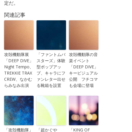
定だ。
関連記事
攻殻機動隊展
「ファントムバ
攻殻機動隊の音
「DEEP DIVE」
スターズ」体験
楽イベント
Night Tempo、
型ポップアッ
「DEEP DIVE」
TREKKIE TRAX
プ、キャラにフ
キービジュアル
CREW、なかむ
ァンレター出せ
公開 フチコマ
らみなみ出演
る靴箱を設置
も会場に登場
「攻殻機動隊」
「超かぐや
「KING OF