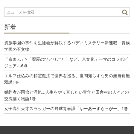
シ
ョ
ン
新着
貴族学園の事件を生徒会が解決するバディミステリー新連載「貴族
学園の不文律」
「京まふ」×「薬屋のひとりごと」など、京文化テーマのコラボビ
ジュアル6点
エルフ仕込みの精霊魔法で世界を巡る、世間知らずな男の無自覚無
双譚1巻
婚約者が同僚と浮気…人生をやり直したい青年と田舎村の人々との
交流描く物語1巻
女子高生天才スラッガーの野球青春譚「ゆーあーすらっがー」1巻