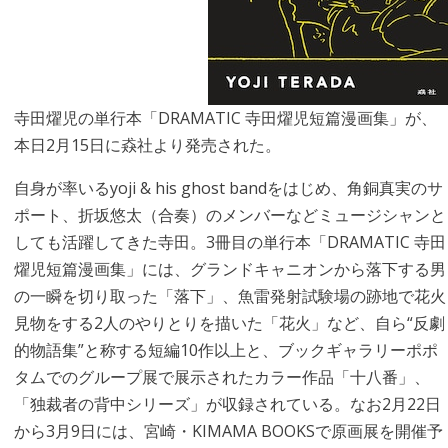
寺田燿児の単行本「DRAMATIC 寺田燿児短篇漫画集」が、
本日2月15日に猋社より発売された。
自身が率いるyoji & his ghost bandをはじめ、角銅真実のサ
ポート、折坂悠太（合奏）のメンバーなどミュージシャンと
しても活躍してきた寺田。3冊目の単行本「DRAMATIC 寺田
燿児短篇漫画集」には、グランドキャニオンから落下する男
の一瞬を切り取った「落下」、魚雷発射試験場の跡地で花火
見物をする2人のやりとりを描いた「花火」など、自ら“反劇
的物語集”と称する短編10作以上と、ブックギャラリーポポ
タムでのグループ展で展示されたカラー作品「十八番」、
「独裁者の背中シリーズ」が収録されている。なお2月22日
から3月9日には、宮崎・KIMAMA BOOKSで原画展を開催予