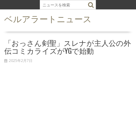
S
k
ベルアラートニュース
i
p
t
o
「おっさん剣聖」スレナが主人公の外
c
伝コミカライズがYGで始動
o
n
2025年2月7日
t
e
n
t