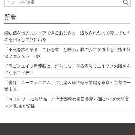
ョ
ン
新着
経験値を他人にシェアできるおじさん、追放されたので貸してたも
のを回収して旅に出る
「不死を求める者、これを道士と呼ぶ」村の少年が道士を目指す仙
侠ファンタジー1巻
ドラゴンエイジ新連載は、だらしなすぎる酒浸りエルフとお隣さん
になるコメディ
「響け！ユーフォニアム」特別編＆最終楽章前編を東京・京都で一
挙上映
「おじカワ」12巻発売 パグ太郎役の富田美憂が踊る“パグ太郎ダ
ンス”動画が公開