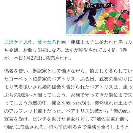
三沢ケイ
原作、
葉々ねろ
作画「俺様王太子に拾われた崖っぷ
ち令嬢、お飾り側妃になる…はずが溺愛されてます!?」1巻
が、本日1月27日に発売された。
偽名を使い、翻訳家として働きながら、慎ましく暮らしてい
たコーベット伯爵家のベアトリス。ある日、親友の裏切りに
より悪者扱いされ婚約破棄を告げられたベアトリスは、崖っ
ぷちの状態へと陥ってしまう。家族で守ってきた爵位まで失
ってしまう危機の中、彼女を救ったのは、突然現れた王太子
のアルフレッド殿下だった。ベアトリスは彼から「俺の妃」
宣言を受け、ピンチを助けた見返りとして“補佐官兼お飾り
側妃”に任命される。持ち前の明るさで職務を全うしようと