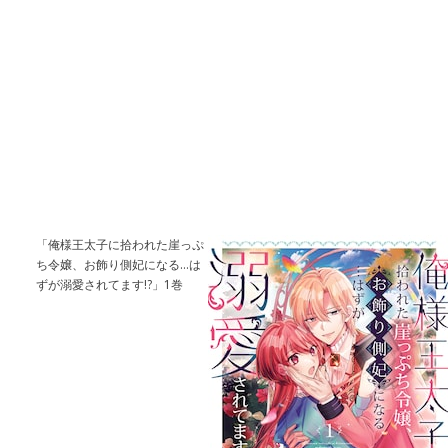
「俺様王太子に拾われた崖っぷ
ち令嬢、お飾り側妃になる…は
ずが溺愛されてます!?」1巻