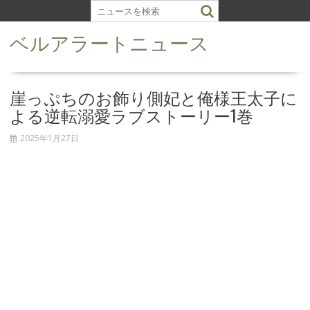
S
k
ベルアラートニュース
i
p
t
o
崖っぷちのお飾り側妃と俺様王太子に
c
よる逆転溺愛ラブストーリー1巻
o
n
2025年1月27日
t
e
n
t