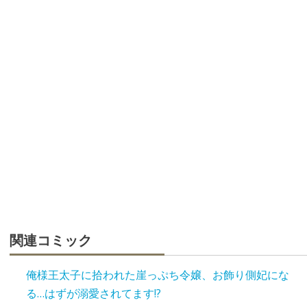
関連コミック
俺様王太子に拾われた崖っぷち令嬢、お飾り側妃にな
る…はずが溺愛されてます!?