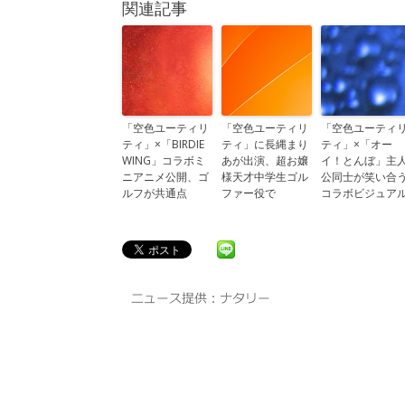
関連記事
「空色ユーティリ
「空色ユーティリ
「空色ユーティ
ティ」×「BIRDIE
ティ」に長縄まり
ティ」×「オー
WING」コラボミ
あが出演、超お嬢
イ！とんぼ」主
ニアニメ公開、ゴ
様天才中学生ゴル
公同士が笑い合
ルフが共通点
ファー役で
コラボビジュア