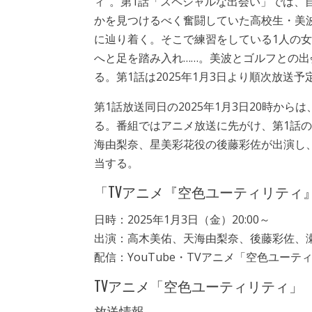
ィ”。第1話「スペシャルな出会い」では、自
かを見つけるべく奮闘していた高校生・美
に辿り着く。そこで練習をしている1人の
へと足を踏み入れ……。美波とゴルフとの出
る。第1話は2025年1月3日より順次放送予
第1話放送同日の2025年1月3日20時から
る。番組ではアニメ放送に先がけ、第1話
海由梨奈、星美彩花役の後藤彩佐が出演し
当する。
「TVアニメ『空色ユーティリティ
日時：2025年1月3日（金）20:00～
出演：高木美佑、天海由梨奈、後藤彩佐、
配信：YouTube・TVアニメ「空色ユーテ
TVアニメ「空色ユーティリティ」
放送情報