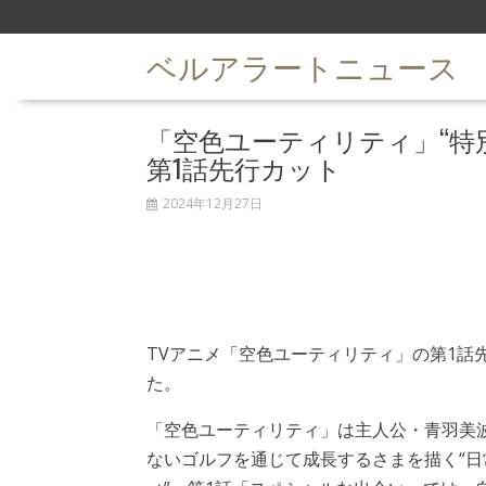
S
k
ベルアラートニュース
i
p
t
「空色ユーティリティ」“特
o
c
第1話先行カット
o
n
2024年12月27日
t
e
n
t
TVアニメ「空色ユーティリティ」の第1話
た。
「空色ユーティリティ」は主人公・青羽美
ないゴルフを通じて成長するさまを描く“