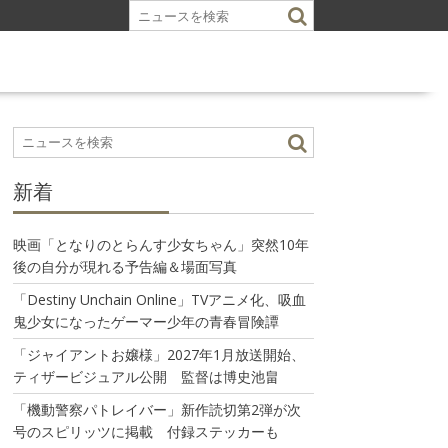
新着
映画「となりのとらんす少女ちゃん」突然10年
後の自分が現れる予告編＆場面写真
「Destiny Unchain Online」TVアニメ化、吸血
鬼少女になったゲーマー少年の青春冒険譚
「ジャイアントお嬢様」2027年1月放送開始、
ティザービジュアル公開 監督は博史池畠
「機動警察パトレイバー」新作読切第2弾が次
号のスピリッツに掲載 付録ステッカーも