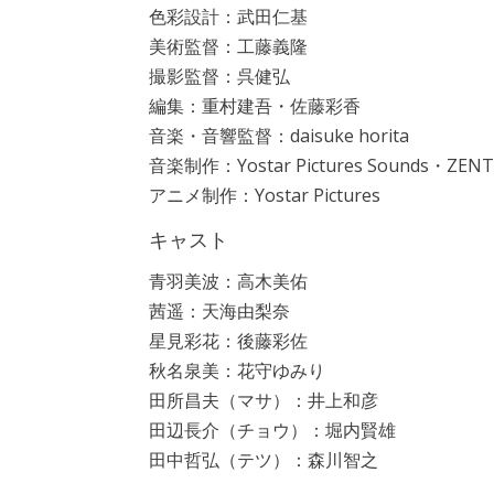
色彩設計：武田仁基
美術監督：工藤義隆
撮影監督：呉健弘
編集：重村建吾・佐藤彩香
音楽・音響監督：daisuke horita
音楽制作：Yostar Pictures Sounds・ZENT
アニメ制作：Yostar Pictures
キャスト
青羽美波：高木美佑
茜遥：天海由梨奈
星見彩花：後藤彩佐
秋名泉美：花守ゆみり
田所昌夫（マサ）：井上和彦
田辺長介（チョウ）：堀内賢雄
田中哲弘（テツ）：森川智之