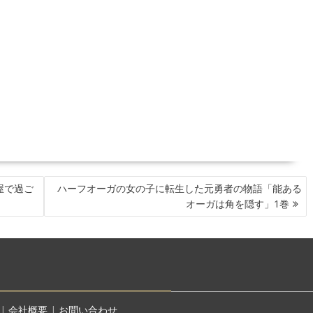
屋で過ご
ハーフオーガの女の子に転生した元勇者の物語「能ある
オーガは角を隠す」1巻
|
会社概要
|
お問い合わせ