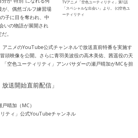
分が“特別”になれる何
TVアニメ「空色ユーティリティ」第1話
「スペシャルな出会い」より。 (c)空色ユ
波が、偶然ゴルフ練習場
ーティリティ
女の子に目を奪われ、中
会いの物語が展開され
定だ。
は、アニメのYouTube公式チャンネルで放送直前特番を実施す
の冒頭映像を公開。さらに青羽美波役の高木美佑、茜遥役の天
、「空色ユーティリティ」アンバサダーの瀬戸晴加がMCを担
』放送開始直前配信」
瀬戸晴加（MC）
ィリティ」公式YouTubeチャンネル