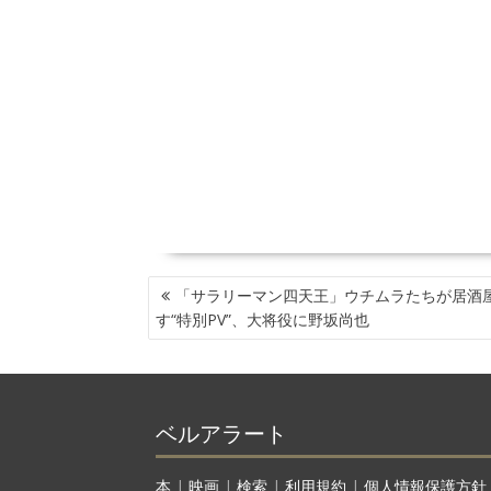
投
「サラリーマン四天王」ウチムラたちが居酒
稿
す“特別PV”、大将役に野坂尚也
ナ
ビ
ゲ
ー
ベルアラート
シ
ョ
ン
本
|
映画
|
検索
|
利用規約
|
個人情報保護方針