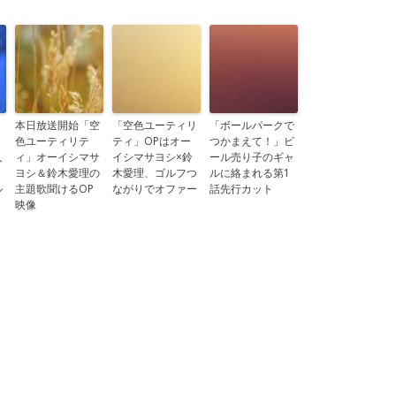
リ
本日放送開始「空
「空色ユーティリ
「ボールパークで
色ユーティリテ
ティ」OPはオー
つかまえて！」ビ
人
ィ」オーイシマサ
イシマサヨシ×鈴
ール売り子のギャ
う
ヨシ＆鈴木愛理の
木愛理、ゴルフつ
ルに絡まれる第1
ル
主題歌聞けるOP
ながりでオファー
話先行カット
映像