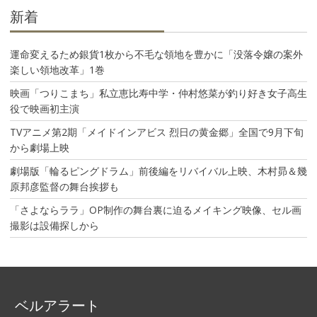
ン
新着
運命変えるため銀貨1枚から不毛な領地を豊かに「没落令嬢の案外
楽しい領地改革」1巻
映画「つりこまち」私立恵比寿中学・仲村悠菜が釣り好き女子高生
役で映画初主演
TVアニメ第2期「メイドインアビス 烈日の黄金郷」全国で9月下旬
から劇場上映
劇場版「輪るピングドラム」前後編をリバイバル上映、木村昴＆幾
原邦彦監督の舞台挨拶も
「さよならララ」OP制作の舞台裏に迫るメイキング映像、セル画
撮影は設備探しから
ベルアラート