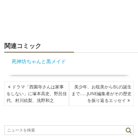
関連コミック
死神坊ちゃんと黒メイド
投
ドラマ「西園寺さんは家事
美少年、お耽美からBLの誕生
稿
をしない」に塚本高史、野呂佳
まで……JUNE編集者がその歴史
ナ
代、村川絵梨、浅野和之
を振り返るエッセイ
ビ
ゲ
ー
シ
ョ