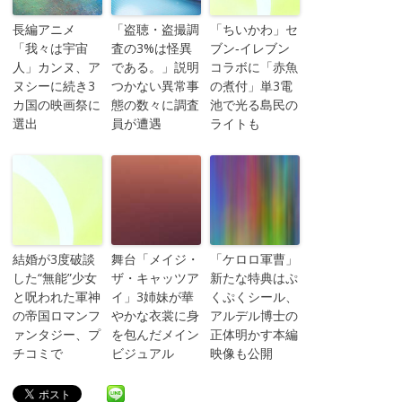
長編アニメ
「盗聴・盗撮調
「ちいかわ」セ
「我々は宇宙
査の3%は怪異
ブン‐イレブン
人」カンヌ、ア
である。」説明
コラボに「赤魚
ヌシーに続き3
つかない異常事
の煮付」単3電
カ国の映画祭に
態の数々に調査
池で光る島民の
選出
員が遭遇
ライトも
結婚が3度破談
舞台「メイジ・
「ケロロ軍曹」
した“無能”少女
ザ・キャッツア
新たな特典はぷ
と呪われた軍神
イ」3姉妹が華
くぷくシール、
の帝国ロマンフ
やかな衣裳に身
アルデル博士の
ァンタジー、プ
を包んだメイン
正体明かす本編
チコミで
ビジュアル
映像も公開