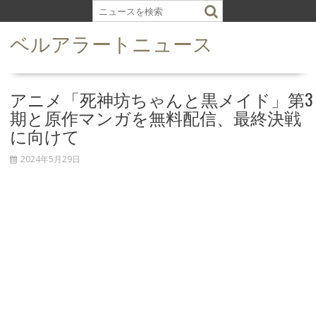
S
k
ベルアラートニュース
i
p
t
o
アニメ「死神坊ちゃんと黒メイド」第3
c
期と原作マンガを無料配信、最終決戦
o
に向けて
n
t
2024年5月29日
e
n
t