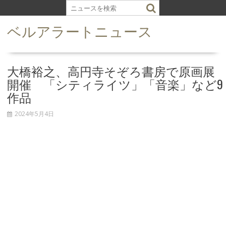
S
k
ベルアラートニュース
i
p
t
o
大橋裕之、高円寺そぞろ書房で原画展
c
開催 「シティライツ」「音楽」など9
o
作品
n
t
2024年5月4日
e
n
t