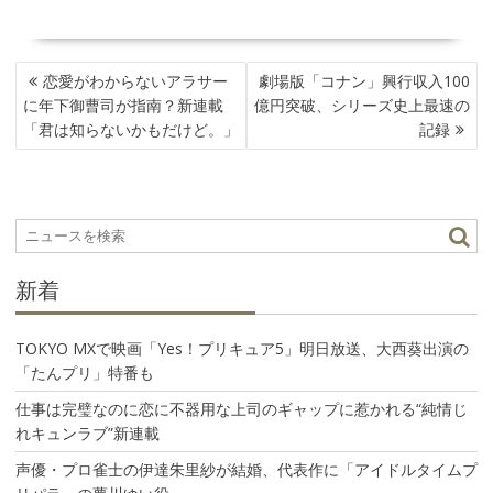
投
恋愛がわからないアラサー
劇場版「コナン」興行収入100
稿
に年下御曹司が指南？新連載
億円突破、シリーズ史上最速の
ナ
「君は知らないかもだけど。」
記録
ビ
ゲ
ー
シ
ョ
ン
新着
TOKYO MXで映画「Yes！プリキュア5」明日放送、大西葵出演の
「たんプリ」特番も
仕事は完璧なのに恋に不器用な上司のギャップに惹かれる“純情じ
れキュンラブ”新連載
声優・プロ雀士の伊達朱里紗が結婚、代表作に「アイドルタイムプ