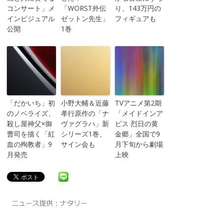
コンサート」メ
「WORST外伝
り、143万円の
インビジュアル
ゼットン先生」
フィギュアも
公開
1巻
「だかいち」初
小野大輔＆近藤
TVアニメ第2期
のノベライズ、
孝行原作の「ナ
「メイドインア
殺し屋神父×御
ヴァグラハ」新
ビス 烈日の黄
曹司を描く「紅
シリーズ1巻、
金郷」全国で9
血の殉教者」9
サイン会も
月下旬から劇場
月発売
上映