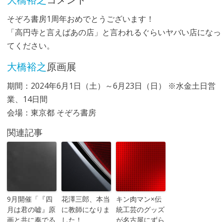
そぞろ書房1周年おめでとうございます！
「高円寺と言えばあの店」と言われるぐらいヤバい店になっ
てください。
大橋裕之
原画展
期間：2024年6月1日（土）～6月23日（日） ※水金土日営
業、14日間
会場：東京都 そぞろ書房
関連記事
9月開催「『四
花澤三郎、本当
キン肉マン×伝
月は君の嘘』原
に教師になりま
統工芸のグッズ
画と共に奏でる
した！
が名古屋にずら