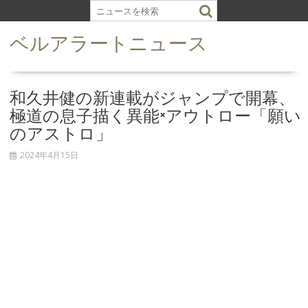
S
k
ベルアラートニュース
i
p
t
o
和久井健の新連載がジャンプで開幕、
c
極道の息子描く異能×アウトロー「願い
o
のアストロ」
n
t
2024年4月15日
e
n
t