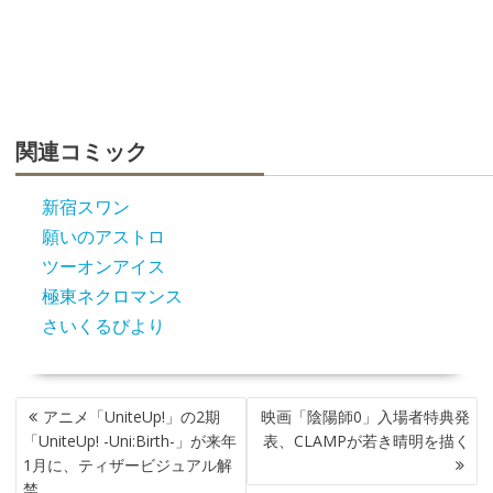
関連コミック
新宿スワン
願いのアストロ
ツーオンアイス
極東ネクロマンス
さいくるびより
投
アニメ「UniteUp!」の2期
映画「陰陽師0」入場者特典発
稿
「UniteUp! -Uni:Birth-」が来年
表、CLAMPが若き晴明を描く
ナ
1月に、ティザービジュアル解
ビ
禁