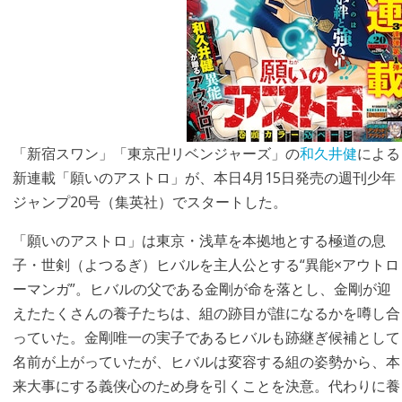
「新宿スワン」「東京卍リベンジャーズ」の
和久井健
による
新連載「願いのアストロ」が、本日4月15日発売の週刊少年
ジャンプ20号（集英社）でスタートした。
「願いのアストロ」は東京・浅草を本拠地とする極道の息
子・世剣（よつるぎ）ヒバルを主人公とする“異能×アウトロ
ーマンガ”。ヒバルの父である金剛が命を落とし、金剛が迎
えたたくさんの養子たちは、組の跡目が誰になるかを噂し合
っていた。金剛唯一の実子であるヒバルも跡継ぎ候補として
名前が上がっていたが、ヒバルは変容する組の姿勢から、本
来大事にする義侠心のため身を引くことを決意。代わりに養