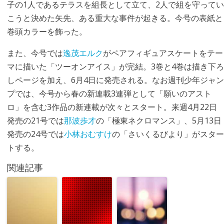
子の1人であるテラスを組長として立て、2人で組を守ってい
こうと決めた矢先、ある重大な事件が起きる。今号の表紙と
巻頭カラーを飾った。
また、今号では
逸茂エルク
がペアフィギュアスケートをテー
マに描いた「ツーオンアイス」が完結。3巻と4巻は描き下ろ
しページを加え、6月4日に発売される。なお週刊少年ジャン
プでは、今号から春の新連載3連弾として「願いのアスト
ロ」を含む3作品の新連載が次々とスタート。来週4月22日
発売の21号では
那波歩才
の「極東ネクロマンス」、5月13日
発売の24号では
小林おむすけ
の「さいくるびより」がスター
トする。
関連記事