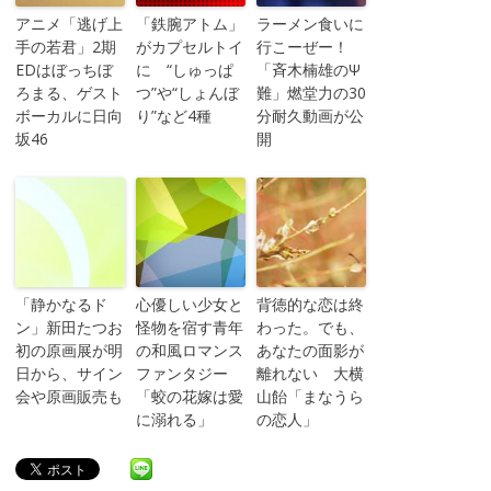
アニメ「逃げ上
「鉄腕アトム」
ラーメン食いに
手の若君」2期
がカプセルトイ
行こーぜー！
EDはぼっちぼ
に “しゅっぱ
「斉木楠雄のΨ
ろまる、ゲスト
つ”や“しょんぼ
難」燃堂力の30
ボーカルに日向
り”など4種
分耐久動画が公
坂46
開
「静かなるド
心優しい少女と
背徳的な恋は終
ン」新田たつお
怪物を宿す青年
わった。でも、
初の原画展が明
の和風ロマンス
あなたの面影が
日から、サイン
ファンタジー
離れない 大横
会や原画販売も
「蛟の花嫁は愛
山飴「まなうら
に溺れる」
の恋人」