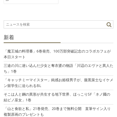
ゲ
ー
シ
ョ
ン
新着
「魔王城の料理番」6巻発売、100万部突破記念のコラボカフェが
本日スタート
三途の川に迷い込んだ少女と奪衣婆の物語「川辺のエヴァと異人た
ち」1巻
「キャッチミーマイスター」鈍感お姫様男子が、腹黒策士なイケメ
ン留学生に迫られるBL
そこは人と鋼の異形が共生する地下世界、ほっこりSF「ネノ國の
結ビノ巫女」1巻
「山と食欲と私」21巻発売、20巻まで無料公開 直筆サイン入り
複製原画のプレゼントも