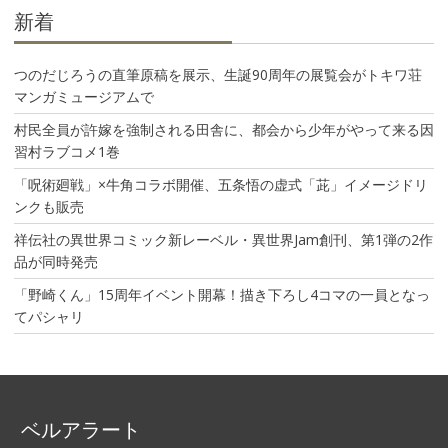
新着
つのだじろうの直筆原稿を展示、生誕90周年の展覧会がトキワ荘
マンガミュージアムで
村民全員が許嫁を強制される田舎に、都会から少年がやって来る因
習村ラブコメ1巻
「呪術廻戦」×牛角コラボ開催、五条悟の虚式「茈」イメージドリ
ンクも販売
祥伝社の異世界コミック新レーベル・異世界Jam創刊、第1弾の2作
品が同時発売
「野崎くん」15周年イベント開幕！描き下ろし4コマの一員となっ
てパシャリ
ベルアラート