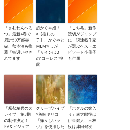
「さむわんへる
超かぐや姫！
「こち亀」新作
つ」最新4巻で
×【推しの
読切がジャンプ
累計50万部突
子】、かぐやと
に！現連載作家
破、秋本治も推
MEMちょが
が選ぶベストエ
薦「毎週いやさ
「サインはB」
ピソード小冊子
れてます」
の“コーレス”披
も付属
露
「魔都精兵のス
クリープハイプ
「ホタルの嫁入
レイブ」第3期
×魚喃キリコ
り」康太郎役は
の制作決定！
「痛々しいラ
伊東健人、三枝
PV＆ビジュア
ヴ」を使用した
役は津田健次