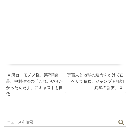
投
舞台「モノノ怪」第2弾開
宇宙人と地球の運命をかけて缶
稿
幕、中村健治の「これがやりた
ケリで勝負、ジャンプ＋読切
ナ
かったんだよ」にキャストも自
「異星の新友」
ビ
信
ゲ
ー
シ
ョ
ン