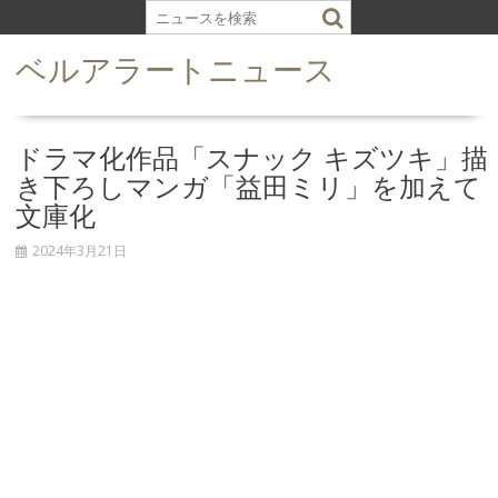
S
k
ベルアラートニュース
i
p
t
o
ドラマ化作品「スナック キズツキ」描
c
き下ろしマンガ「益田ミリ」を加えて
o
文庫化
n
t
2024年3月21日
e
n
t