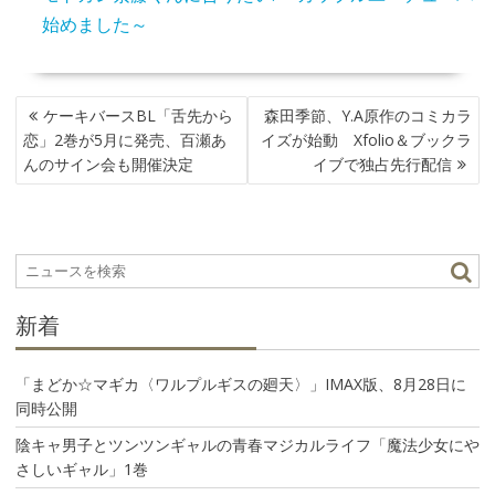
始めました～
投
ケーキバースBL「舌先から
森田季節、Y.A原作のコミカラ
稿
恋」2巻が5月に発売、百瀬あ
イズが始動 Xfolio＆ブックラ
ナ
んのサイン会も開催決定
イブで独占先行配信
ビ
ゲ
ー
シ
ョ
ン
新着
「まどか☆マギカ〈ワルプルギスの廻天〉」IMAX版、8月28日に
同時公開
陰キャ男子とツンツンギャルの青春マジカルライフ「魔法少女にや
さしいギャル」1巻