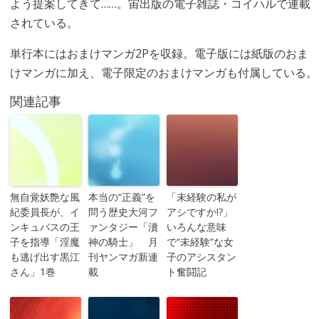
よう提案してきて……。宙出版の電子雑誌・コイハルで連載
されている。
単行本にはおまけマンガ2Pを収録。電子版には紙版のおま
けマンガに加え、電子限定のおまけマンガも付属している。
関連記事
無自覚妖艶な風
本当の“正義”を
「未経験の私が
紀委員長が、イ
問う歴史大河フ
アシですか!?」
ンキュバスの王
ァンタジー「瀆
いろんな意味
子を指導「淫魔
神の騎士」 月
で“未経験”な女
も逃げ出す黒江
刊ヤンマガ新連
子のアシスタン
さん」1巻
載
ト奮闘記