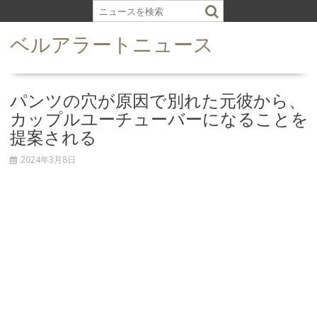
S
k
ベルアラートニュース
i
p
t
o
パンツの穴が原因で別れた元彼から、
c
カップルユーチューバーになることを
o
提案される
n
t
2024年3月8日
e
n
t