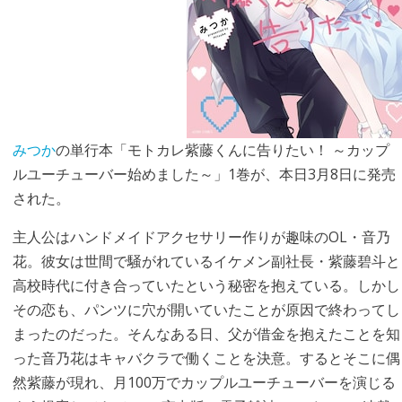
みつか
の単行本「モトカレ紫藤くんに告りたい！ ～カップ
ルユーチューバー始めました～」1巻が、本日3月8日に発売
された。
主人公はハンドメイドアクセサリー作りが趣味のOL・音乃
花。彼女は世間で騒がれているイケメン副社長・紫藤碧斗と
高校時代に付き合っていたという秘密を抱えている。しかし
その恋も、パンツに穴が開いていたことが原因で終わってし
まったのだった。そんなある日、父が借金を抱えたことを知
った音乃花はキャバクラで働くことを決意。するとそこに偶
然紫藤が現れ、月100万でカップルユーチューバーを演じる