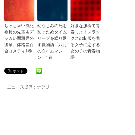
ちっちゃい風紀
幼なじみの死を
好きな服着て青
委員の先輩＆デ
防ぐためタイム
春しよ！スラッ
ッカい問題児の
リープを繰り返
クスの制服を着
後輩、体格差百
す夏物語「八月
る女子に恋する
合コメディ1巻
のタイムマシ
女の子の青春物
ン」1巻
語