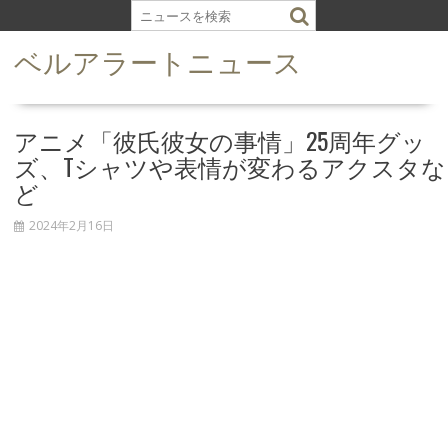
S
k
ベルアラートニュース
i
p
t
o
アニメ「彼氏彼女の事情」25周年グッ
c
ズ、Tシャツや表情が変わるアクスタな
o
ど
n
t
2024年2月16日
e
n
t