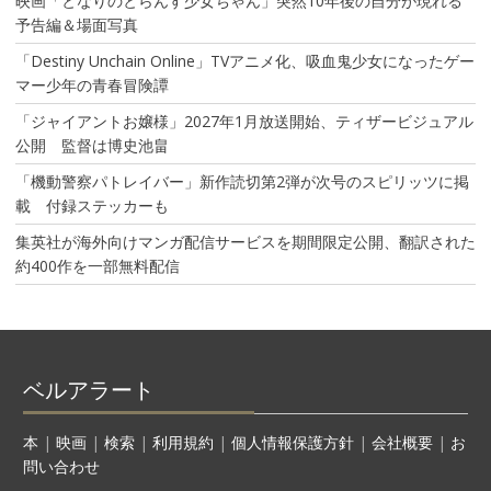
映画「となりのとらんす少女ちゃん」突然10年後の自分が現れる
予告編＆場面写真
「Destiny Unchain Online」TVアニメ化、吸血鬼少女になったゲー
マー少年の青春冒険譚
「ジャイアントお嬢様」2027年1月放送開始、ティザービジュアル
公開 監督は博史池畠
「機動警察パトレイバー」新作読切第2弾が次号のスピリッツに掲
載 付録ステッカーも
集英社が海外向けマンガ配信サービスを期間限定公開、翻訳された
約400作を一部無料配信
ベルアラート
本
|
映画
|
検索
|
利用規約
|
個人情報保護方針
|
会社概要
|
お
問い合わせ