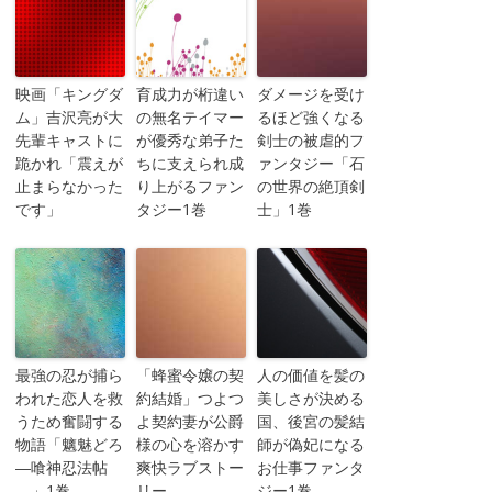
映画「キングダ
育成力が桁違い
ダメージを受け
ム」吉沢亮が大
の無名テイマー
るほど強くなる
先輩キャストに
が優秀な弟子た
剣士の被虐的フ
跪かれ「震えが
ちに支えられ成
ァンタジー「石
止まらなかった
り上がるファン
の世界の絶頂剣
です」
タジー1巻
士」1巻
最強の忍が捕ら
「蜂蜜令嬢の契
人の価値を髪の
われた恋人を救
約結婚」つよつ
美しさが決める
うため奮闘する
よ契約妻が公爵
国、後宮の髪結
物語「魑魅どろ
様の心を溶かす
師が偽妃になる
―喰神忍法帖
爽快ラブストー
お仕事ファンタ
―」1巻
リー
ジー1巻