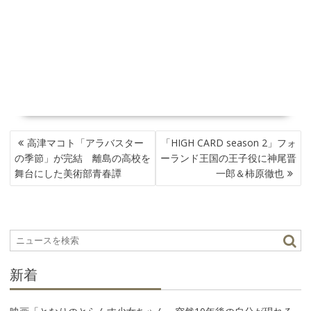
投
高津マコト「アラバスター
「HIGH CARD season 2」フォ
稿
の季節」が完結 離島の高校を
ーランド王国の王子役に神尾晋
ナ
舞台にした美術部青春譚
一郎＆柿原徹也
ビ
ゲ
ー
シ
ョ
ン
新着