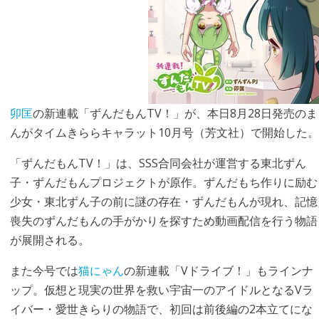
卯匡
の新連載「ずんだもんTV！」が、本日8月28日発売のま
んがタイムきららキャラット10月号（芳文社）で開始した。
「ずんだもんTV！」は、SSS合同会社が運営する東北ずん
子・ずんだもんプロジェクトが原作。ずんだもち作りに励む
少女・東北ずん子の前に謎の存在・ずんだもんが現れ、記憶
喪失のずんだもんの手がかりを探すため動画配信を行う物語
が展開される。
また今号では
猫にゃん
の新連載「Vドライブ！」もラインナ
ップ。仮想と現実の世界を救い宇宙一のアイドルとなるVラ
イバー・愛世きらりの物語で、初回は前後編の2本立てにな