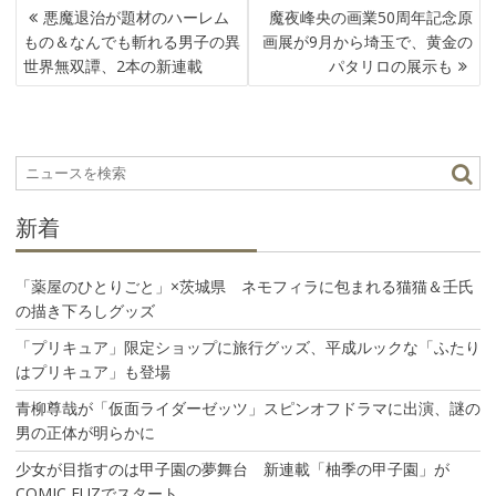
投
悪魔退治が題材のハーレム
魔夜峰央の画業50周年記念原
稿
もの＆なんでも斬れる男子の異
画展が9月から埼玉で、黄金の
ナ
世界無双譚、2本の新連載
パタリロの展示も
ビ
ゲ
ー
シ
ョ
ン
新着
「薬屋のひとりごと」×茨城県 ネモフィラに包まれる猫猫＆壬氏
の描き下ろしグッズ
「プリキュア」限定ショップに旅行グッズ、平成ルックな「ふたり
はプリキュア」も登場
青柳尊哉が「仮面ライダーゼッツ」スピンオフドラマに出演、謎の
男の正体が明らかに
少女が目指すのは甲子園の夢舞台 新連載「柚季の甲子園」が
COMIC FUZでスタート