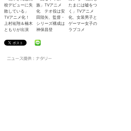
校デビューに失
族」TVアニメ
たまには嘘をつ
敗している」
化 テオ役は安
く」TVアニメ
TVアニメ化！
田陸矢、監督・
化、女装男子と
上村祐翔＆楠木
シリーズ構成は
ゲーマー女子の
ともりが出演
神保昌登
ラブコメ