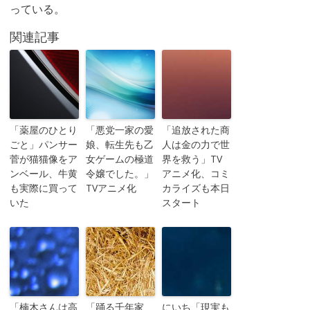
っている。
関連記事
「薬屋のひとり
「悪党一家の愛
「追放された商
ごと」パンサー
娘、転生先も乙
人は金の力で世
菅が猫猫像をア
女ゲームの極道
界を救う」TV
ンベール、牛黄
令嬢でした。」
アニメ化、コミ
も実際に買って
TVアニメ化
カライズも本日
いた
スタート
「楠木さんは高
「踊る千年家
にいち「現実も