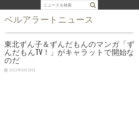
S
k
ベルアラートニュース
i
p
t
o
東北ずん子＆ずんだもんのマンガ「ず
c
んだもんTV！」がキャラットで開始な
o
のだ
n
t
2023年8月28日
e
n
t