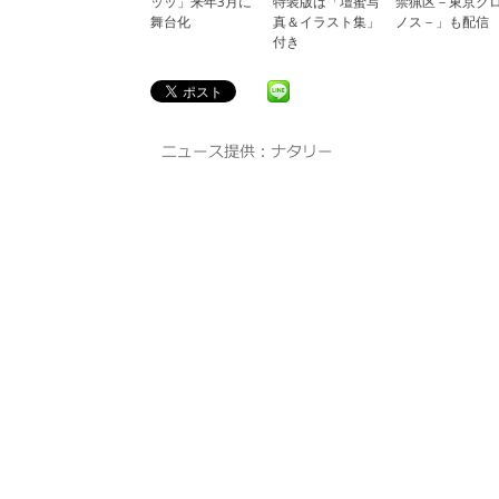
ッッ」来年3月に
特装版は「壇蜜写
禁猟区－東京ク
舞台化
真＆イラスト集」
ノス－」も配信
付き