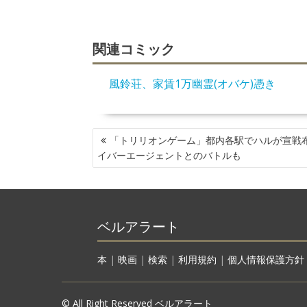
関連コミック
風鈴荘、家賃1万幽霊(オバケ)憑き
投
「トリリオンゲーム」都内各駅でハルが宣戦
稿
イバーエージェントとのバトルも
ナ
ビ
ゲ
ー
ベルアラート
シ
ョ
ン
本
|
映画
|
検索
|
利用規約
|
個人情報保護方針
© All Right Reserved ベルアラート