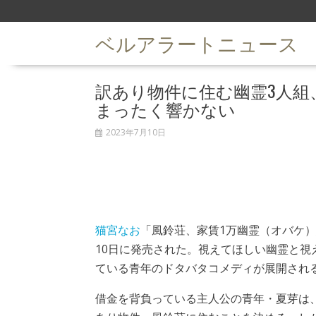
S
k
ベルアラートニュース
i
p
t
訳あり物件に住む幽霊3人組
o
c
まったく響かない
o
n
2023年7月10日
t
e
n
t
猫宮なお
「風鈴荘、家賃1万幽霊（オバケ）
10日に発売された。視えてほしい幽霊と視
ている青年のドタバタコメディが展開され
借金を背負っている主人公の青年・夏芽は