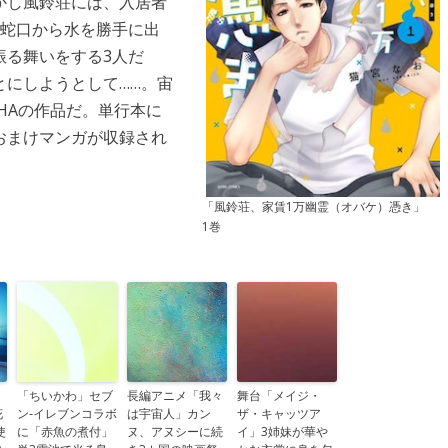
かし風鈴荘には、入居者
。蛇口から水を勝手に出
振る舞いをする3人だ
とにしようとして……。宙
HAの作品だ。単行本に
おまけマンガが収録され
「風鈴荘、家賃1万幽霊（オバケ）憑き」
1巻
「ちいかわ」セブ
長編アニメ「我々
舞台「メイジ・
花
ン‐イレブンコラボ
は宇宙人」カン
ザ・キャッツア
使
に「赤魚の煮付」
ヌ、アヌシーに続
イ」3姉妹が華や