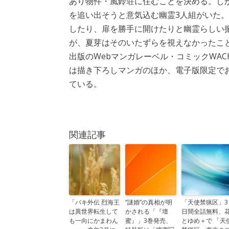
あり物件・風鈴荘に住むことを決める。し
を追い出そうと意気込む幽霊3人組がいた
したり、扉を勝手に開けたりと幽霊らしい
が、夏芽はそのいたずらを視えなかったこ
出版のWebマンガレーベル・コミックWAC
は描き下ろしマンガのほか、電子版限定で
ている。
関連記事
「バキ外伝 烈海王
“謎婚”の真相が明
「天使禁猟区」3
は異世界転生して
かされる「『壇
日間全話無料、
も一向にかまわん
蜜』」3巻発売、
とゆめ＋で 「天