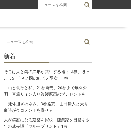
新着
そこは人と鋼の異形が共生する地下世界、ほっ
こりSF「ネノ國の結ビノ巫女」1巻
「山と食欲と私」21巻発売、20巻まで無料公
開 直筆サイン入り複製原画のプレゼントも
「死体担ぎのネム」3巻発売、山田鐘人と大今
良時が帯コメントを寄せる
人が笑顔になる建築を探求、建築家を目指す少
年の成長譚「ブループリント」1巻