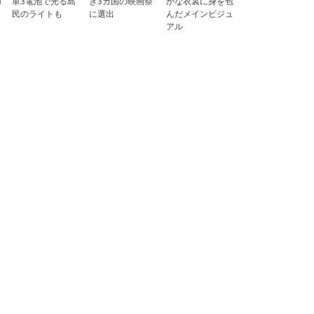
ロ
単3電池で光る島
き3カ国の映画祭
かな衣裳に身を包
民のライトも
に選出
んだメインビジュ
アル