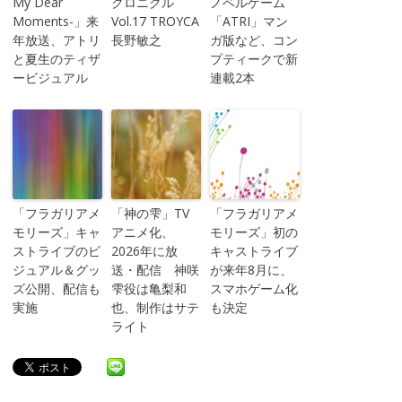
My Dear
クロニクル
ノベルゲーム
Moments-」来
Vol.17 TROYCA
「ATRI」マン
年放送、アトリ
長野敏之
ガ版など、コン
と夏生のティザ
プティークで新
ービジュアル
連載2本
「フラガリアメ
「神の雫」TV
「フラガリアメ
モリーズ」キャ
アニメ化、
モリーズ」初の
ストライブのビ
2026年に放
キャストライブ
ジュアル＆グッ
送・配信 神咲
が来年8月に、
ズ公開、配信も
雫役は亀梨和
スマホゲーム化
実施
也、制作はサテ
も決定
ライト