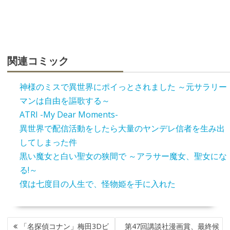
関連コミック
神様のミスで異世界にポイっとされました ～元サラリー
マンは自由を謳歌する～
ATRI -My Dear Moments-
異世界で配信活動をしたら大量のヤンデレ信者を生み出
してしまった件
黒い魔女と白い聖女の狭間で ～アラサー魔女、聖女にな
る!～
僕は七度目の人生で、怪物姫を手に入れた
投
「名探偵コナン」梅田3Dビ
第47回講談社漫画賞、最終候