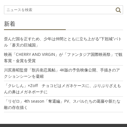
ョ
ン
新着
歪んだ国を正すため、少年は仲間とともに立ち上がる“下剋城”バト
ル「蒼天の巨城国」
映画「CHERRY AND VIRGIN」が「ファンタジア国際映画祭」で観
客賞・金賞を受賞
川尻善昭監督「獣兵衛忍風帖」4K版の予告映像公開、手描きのア
クションシーンを凝縮
「クレしん」×Zoff チョコビはメガネケースに、ぶりぶりざえも
んの鼻はメガネポーチに
「リゼロ」4th season「奪還編」PV、スバルたちの葛藤や新たな
敵の存在描く