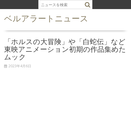
S
k
ベルアラートニュース
i
p
t
o
「ホルスの大冒険」や「白蛇伝」など
c
東映アニメーション初期の作品集めた
o
ムック
n
t
2023年4月6日
e
n
t