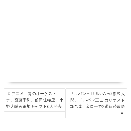
投
アニメ「青のオーケスト
「ルパン三世 ルパンVS複製人
稿
ラ」斎藤千和、前田佳織里、小
間」「ルパン三世 カリオスト
ナ
野大輔ら追加キャスト6人発表
ロの城」金ローで2週連続放送
ビ
ゲ
ー
シ