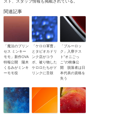
スト、スタッフ情報も掲載されている。
関連記事
「魔法のプリン
「ケロロ軍曹」
「ブルーロッ
セス ミンキー
とタピオカドリ
ク」入寮テス
モモ」新作OVA
ンク店がコラ
ト“オニごっ
特報公開 陽木
ボ、被り物した
こ”の映像公
くるみがミンキ
ケロロたちがド
開 脱落者は日
ーモモ役
リンクに舌鼓
本代表の資格を
失う