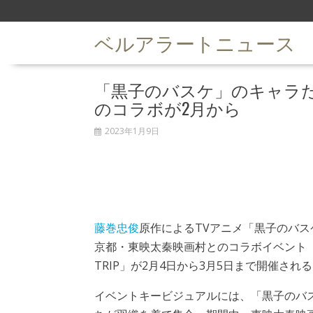
S
k
ベルアラートニュース
i
p
t
「黒子のバスケ」のキャラ
o
c
のコラボが2月から
o
n
2023年1月9日
t
e
n
t
藤巻忠俊
原作によるTVアニメ「黒子のバス
京都・東映太秦映画村とのコラボイベント「黒
TRIP」が2月4日から3月5日まで開催され
イベントキービジュアルには、「黒子のバ