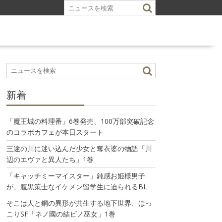
新着
「魔王城の料理番」6巻発売、100万部突破記念
のコラボカフェが本日スタート
三途の川に迷い込んだ少女と奪衣婆の物語「川
辺のエヴァと異人たち」1巻
「キャッチミーマイスター」鈍感お姫様男子
が、腹黒策士なイケメン留学生に迫られるBL
そこは人と鋼の異形が共生する地下世界、ほっ
こりSF「ネノ國の結ビノ巫女」1巻