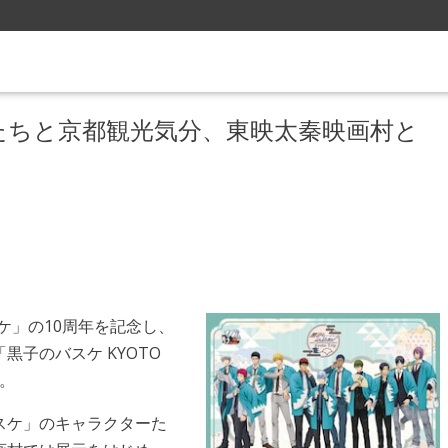
たちと京都観光気分、東映太秦映画村と
ケ」の10周年を記念し、
子のバスケ KYOTO
る。
スケ」のキャラクターた