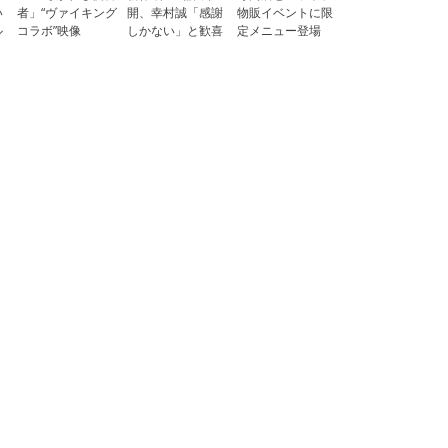
い
者」“ヴァイキング
開、幸村誠「感謝
物販イベントに限
ル
コラボ”映像
しかない」と歓喜
定メニュー登場