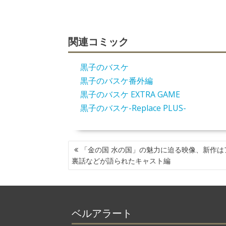
関連コミック
黒子のバスケ
黒子のバスケ番外編
黒子のバスケ EXTRA GAME
黒子のバスケ-Replace PLUS-
投
「金の国 水の国」の魅力に迫る映像、新作は
稿
裏話などが語られたキャスト編
ナ
ビ
ゲ
ー
ベルアラート
シ
ョ