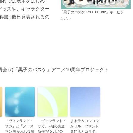
画村では展示をはじめ、
グッズや、キャラクター
「黒子のバスケ KYOTO TRIP」キービジ
詳細は後日発表されるの
ュアル
会 (c)「黒子のバスケ」アニメ10周年プロジェクト
「ヴィンランド・
「ヴィンランド・
まる子＆コジコジ
サガ」と「ノース
サガ」2期の完全
がフルーツサンド
、
マン 導かれし復讐
新作“第6.5話”公
専門店とコラボ、