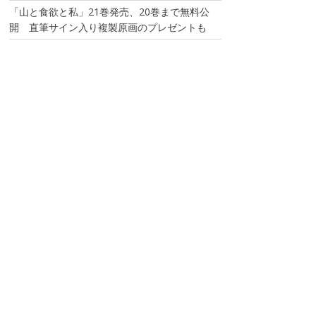
「山と食欲と私」21巻発売、20巻まで無料公
開 直筆サイン入り複製原画のプレゼントも