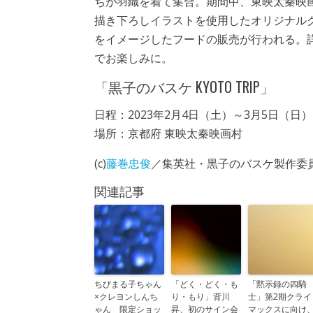
ちが羽織を着て集合。期間中、東映太秦映
描き下ろしイラストを使用したオリジナル
をイメージしたフードの販売が行われる。
でお楽しみに。
「黒子のバスケ KYOTO TRIP」
日程：2023年2月4日（土）～3月5日（日）
場所：京都府 東映太秦映画村
(c)
藤巻忠俊
／集英社・黒子のバスケ製作委員
関連記事
ちびまる子ちゃん
「どく・どく・も
「黙示録の四騎
×クレヨンしんち
り・もり」背川
士」第2期クライ
ゃん 限定ショッ
昇、初のサイン会
マックスに向け