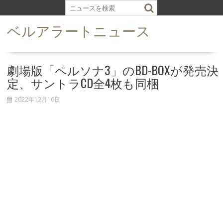
S
k
ベルアラートニュース
i
p
t
o
劇場版「ペルソナ3」のBD-BOXが発売決
c
定、サントラCD全4枚も同梱
o
n
2022年12月16日
t
e
n
t