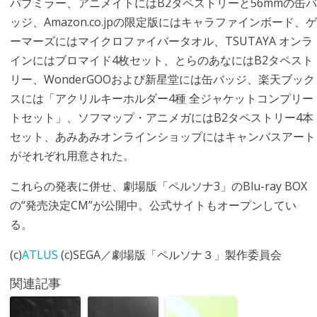
パブミラー、アニメイトにはB2タペストリーと56mmの缶バ
ッジ、Amazon.co.jpの限定版にはキャラファインボード、ゲ
ーマーズにはマイクロファイバータオル、TSUTAYA オンラ
インにはブロマイド4枚セット、とらのあなにはB2タペスト
リー、WonderGOOおよび新星堂には缶バッジ、楽天ブック
スには「アクリルキーホルダー4種 全ジャケットコンプリー
トセット」、ソフマップ・アニメガにはB2タペストリー4本
セット、あみあみオンラインショップにはキャンバスアート
がそれぞれ用意された。
これらの発表に併せ、劇場版「ペルソナ3」のBlu-ray BOX
の“発売決定CM”が公開中。公式サイトもオープンしてい
る。
(c)
ATLUS
(c)SEGA／劇場版「ペルソナ３」製作委員会
関連記事