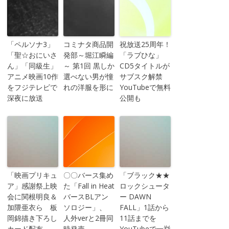
「ペルソナ3」
コミナタ商品開
祝放送25周年！
「聖☆おにいさ
発部～堀江瞬編
「ラブひな」
ん」「同級生」
～ 第1回 黒しか
CD5タイトルが
アニメ映画10作
選べない男が憧
サブスク解禁
をフジテレビで
れの洋服を形に
YouTubeで無料
深夜に放送
公開も
「映画プリキュ
〇〇バース集め
「ブラック★★
ア」感謝祭上映
た「Fall in Heat
ロックシュータ
会に関根明良＆
バースBLアン
ー DAWN
加隈亜衣ら 板
ソロジー」、
FALL」1話から
岡錦描き下ろし
人外verと2冊同
11話までを
カード配布
時発売
YouTubeで一挙