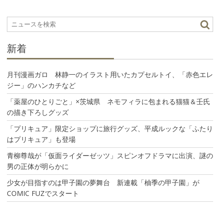
ー
シ
ョ
ン
新着
月刊漫画ガロ 林静一のイラスト用いたカプセルトイ、「赤色エレ
ジー」のハンカチなど
「薬屋のひとりごと」×茨城県 ネモフィラに包まれる猫猫＆壬氏
の描き下ろしグッズ
「プリキュア」限定ショップに旅行グッズ、平成ルックな「ふたり
はプリキュア」も登場
青柳尊哉が「仮面ライダーゼッツ」スピンオフドラマに出演、謎の
男の正体が明らかに
少女が目指すのは甲子園の夢舞台 新連載「柚季の甲子園」が
COMIC FUZでスタート