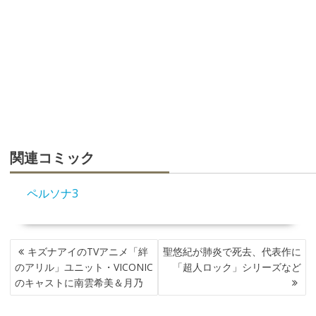
関連コミック
ペルソナ3
投
キズナアイのTVアニメ「絆
聖悠紀が肺炎で死去、代表作に
稿
のアリル」ユニット・VICONIC
「超人ロック」シリーズなど
ナ
のキャストに南雲希美＆月乃
ビ
ゲ