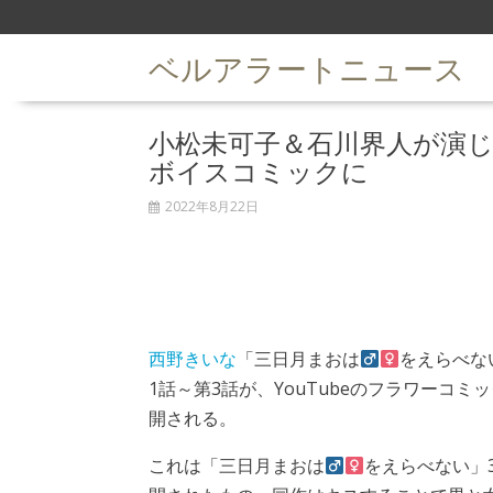
S
k
ベルアラートニュース
i
p
t
小松未可子＆石川界人が演
o
c
ボイスコミックに
o
n
2022年8月22日
t
e
n
t
西野きいな
「三日月まおは
をえらべな
1話～第3話が、YouTubeのフラワーコ
開される。
これは「三日月まおは
をえらべない」