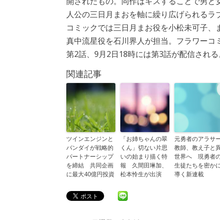
開されたもの。同作はキスすることで男と
人公の三日月まおを軸に繰り広げられるラ
コミックでは三日月まお役を小松未可子、
真中流星役を石川界人が担当。フラワーコミ
第2話、9月2日18時には第3話が配信される
関連記事
ツインエンジンと
「お姉ちゃんの翠
元勇者のアラサ
バンダイが戦略的
くん」切ない片思
教師、教え子と
パートナーシップ
いの始まり描く特
世界へ 現勇者
を締結 共同企画
報 久間田琳加、
生徒たちを密か
に最大40億円投資
松本怜生が出演
導く新連載