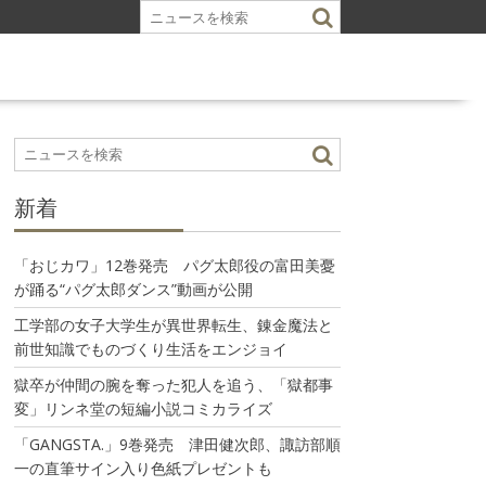
新着
「おじカワ」12巻発売 パグ太郎役の富田美憂
が踊る“パグ太郎ダンス”動画が公開
工学部の女子大学生が異世界転生、錬金魔法と
前世知識でものづくり生活をエンジョイ
獄卒が仲間の腕を奪った犯人を追う、「獄都事
変」リンネ堂の短編小説コミカライズ
「GANGSTA.」9巻発売 津田健次郎、諏訪部順
一の直筆サイン入り色紙プレゼントも