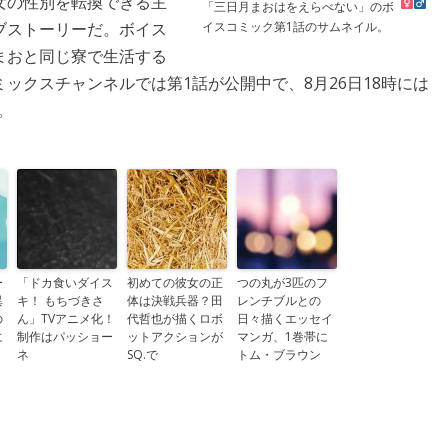
女の性別を転換できる主
「三日月まおは
をえらべない」のボ
イスコミック第1話のサムネイル。
ブストーリーだ。ボイス
まおと同じ寮で生活する
ックスチャンネルでは第1話が公開中で、8月26日18時には
。
ー
「ドカ食いダイス
初めての彼女の正
つの丸が3匹のフ
異
キ！ もちづきさ
体は決戦兵器？田
レンチブルとの
の
ん」TVアニメ化！
代哲也が描くロボ
日々描くエッセイ
に
制作はパッショー
ットアクションが
マンガ、1巻帯に
ネ
SQ.で
トム・ブラウン