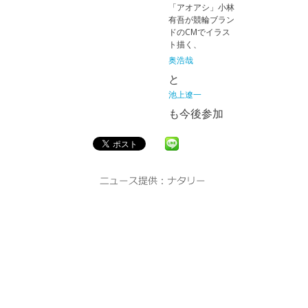
「アオアシ」小林
有吾が競輪ブラン
ドのCMでイラス
ト描く、
奥浩哉
と
池上遼一
も今後参加