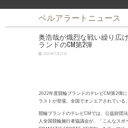
S
k
ベルアラートニュース
i
p
t
奥浩哉が熾烈な戦い繰り広
o
c
ランドのCM第2弾
o
n
2022年7月27日
t
e
n
t
2022年度競輪ブランドのテレビCM第2弾に
ラストが登場。全国でオンエアされている
競輪ブランドのテレビCMでは、公益財団法
人全国競輪施行者協議会が、「こんなスポ