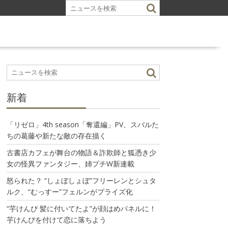
新着
「リゼロ」4th season「奪還編」PV、スバルた
ちの葛藤や新たな敵の存在描く
古書店カフェが舞台の物語＆詐欺師と狐憑き少
女の怪異ファンタジー、姉プチW新連載
怒られた？ “しょぼしょぼ”フリーレンとシュタ
ルク、“むっすー”フェルンがプライズ化
“芋けんぴ 髪に付いてたよ”が顔はめパネルに！
芋けんぴを付けて恋に落ちよう