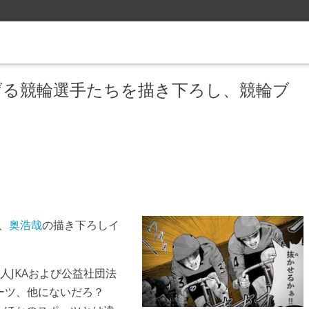
げる競輪選手たちを描き下ろし、競輪ブ
、
奥浩哉
の描き下ろしイ
。
人JKAおよび公益社団法
ーツ、他にないだろ？