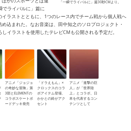
ーマに、ほかのスポーツとは違
「一瞬でライバルに」篇30秒CMより。
瞬でライバルに」篇に
のイラストとともに、1つのレース内でチーム戦から個人戦へ
詰め込まれた。なお音楽は、田中知之のソロプロジェクト・
ろしイラストを使用したテレビCMも公開される予定だ。
アニメ「ジョジョ
「ドラえもん」×
アニメ「進撃の巨
が
の奇妙な冒険」第
クロックスのコラ
人」が「世界陸
放
3部とELEMENTの
ボアイテム登場、
上」とコラボ、日
が
コラボスケートボ
かかとの鈴がアク
本を代表するコン
ードデッキ発売
セント
テンツとして