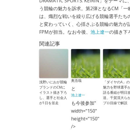
DRAMATIC SPORTS. KEIRIN」をテ
う競輪の魅力を訴求。第2弾となるCM「一
は、熾烈な戦いを繰り広げる競輪選手たち
と変わっていく、心揺さぶる競輪の魅力が
FPMが担当。なお今後、
池上遼一
の描き下
関連記事
奥浩哉
浅野いにおが競輪
「ダイヤのA」の
ブランドのCMに
魅力を野球選手
と
イラスト描き下ろ
語る番組が明日
池上遼一
し、選手と社会人
送、千賀滉大ら
も今後参加"
が1日を並走
プロ目線で解説
width="150"
height="150"
/>