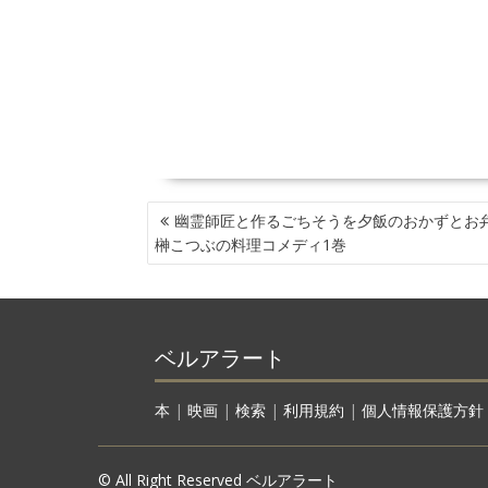
投
幽霊師匠と作るごちそうを夕飯のおかずとお
稿
榊こつぶの料理コメディ1巻
ナ
ビ
ゲ
ー
ベルアラート
シ
ョ
ン
本
|
映画
|
検索
|
利用規約
|
個人情報保護方針
© All Right Reserved ベルアラート