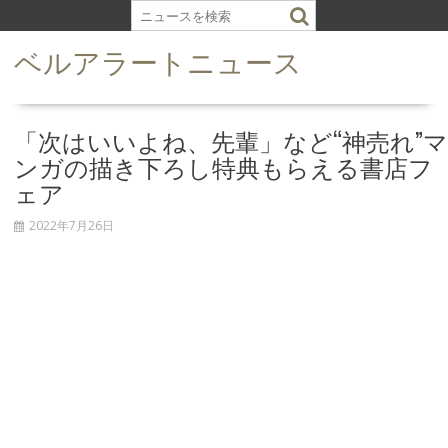
S
k
ベルアラートニュース
i
p
t
o
「次はいいよね、先輩」など“神売れ”マ
c
ンガの描き下ろし特典もらえる書店フ
o
ェア
n
t
2022年7月26日
e
n
t