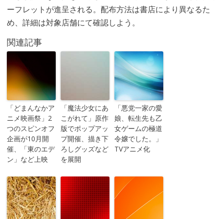
ーフレットが進呈される。配布方法は書店により異なるた
め、詳細は対象店舗にて確認しよう。
関連記事
「どまんなかア
「魔法少女にあ
「悪党一家の愛
ニメ映画祭」2
こがれて」原作
娘、転生先も乙
つのスピンオフ
版でポップアッ
女ゲームの極道
企画が10月開
プ開催、描き下
令嬢でした。」
催、「東のエデ
ろしグッズなど
TVアニメ化
ン」など上映
を展開