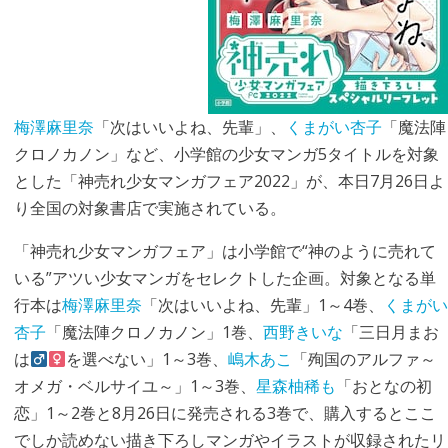
梅澤麻里奈
「次はいいよね、先輩」、
くまがい杏子
「魔法陣
クロノカノン」など、小学館の少女マンガ5タイトルを対象
とした「神売れ少女マンガフェア2022」が、本日7月26日よ
り全国の対象書店で実施されている。
「神売れ少女マンガフェア」は小学館で“神のように売れて
いる”アツい少女マンガをセレクトした企画。対象となる単
行本は
梅澤麻里奈
「次はいいよね、先輩」1～4巻、
くまがい
杏子
「魔法陣クロノカノン」1巻、
西野きいな
「三日月まお
は
を選べない」1～3巻、
嶋木あこ
「殉国のアルファ～
オメガ・ベルサイユ～」1～3巻、
星森柚稀も
「おとなの初
恋」1～2巻と8月26日に発売される3巻で、購入するとここ
でしか読めない描き下ろしマンガやイラストが収録されたリ