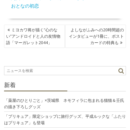
おとなの初恋
投
ミヨカワ将が描く“心のな
よしながふみへの20時間超の
稿
い”アンドロイドと人の友情物
インタビューが1冊に、ポスト
ナ
語「マーガレット2044」
カードの特典も
ビ
ゲ
ー
シ
ョ
ン
新着
「薬屋のひとりごと」×茨城県 ネモフィラに包まれる猫猫＆壬氏
の描き下ろしグッズ
「プリキュア」限定ショップに旅行グッズ、平成ルックな「ふたり
はプリキュア」も登場