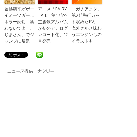
堀越耕平がボー
アニメ「FAIRY
「ガチアクタ」
イミーツガール
TAIL」第1期の
第2期先行カッ
ホラー読切「笑
主題歌アルバム
ト収めたPV、
わないでよ し
が初のアナログ
海外グルメ味わ
じまさん」でジ
レコード化、12
うエンジンらの
ャンプに帰還
月発売
イラストも