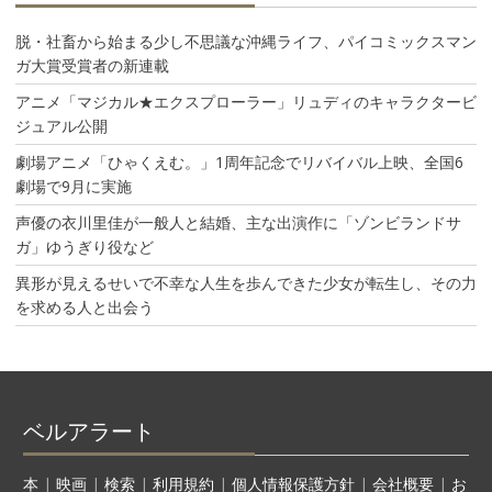
脱・社畜から始まる少し不思議な沖縄ライフ、パイコミックスマン
ガ大賞受賞者の新連載
アニメ「マジカル★エクスプローラー」リュディのキャラクタービ
ジュアル公開
劇場アニメ「ひゃくえむ。」1周年記念でリバイバル上映、全国6
劇場で9月に実施
声優の衣川里佳が一般人と結婚、主な出演作に「ゾンビランドサ
ガ」ゆうぎり役など
異形が見えるせいで不幸な人生を歩んできた少女が転生し、その力
を求める人と出会う
ベルアラート
本
|
映画
|
検索
|
利用規約
|
個人情報保護方針
|
会社概要
|
お