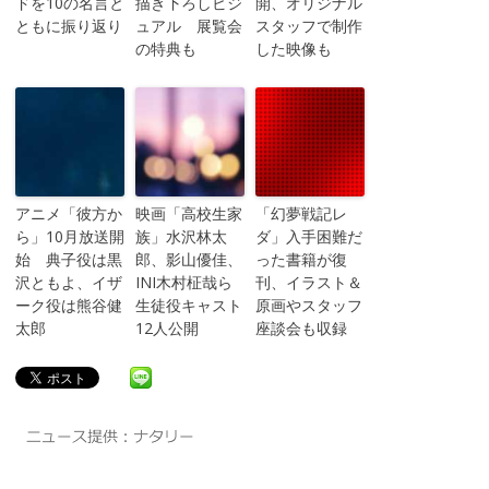
ドを10の名言と
描き下ろしビジ
開、オリジナル
ともに振り返り
ュアル 展覧会
スタッフで制作
の特典も
した映像も
アニメ「彼方か
映画「高校生家
「幻夢戦記レ
ら」10月放送開
族」水沢林太
ダ」入手困難だ
始 典子役は黒
郎、影山優佳、
った書籍が復
沢ともよ、イザ
INI木村柾哉ら
刊、イラスト＆
ーク役は熊谷健
生徒役キャスト
原画やスタッフ
太郎
12人公開
座談会も収録