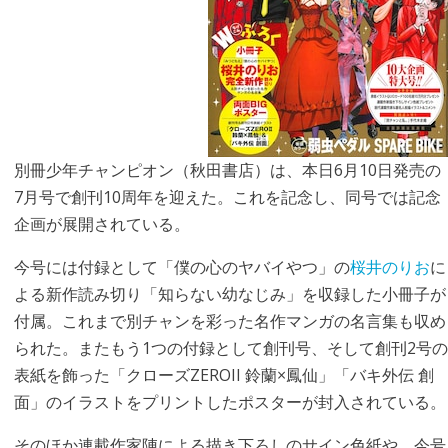
別冊少年チャンピオン（秋田書店）は、本日6月10日発売の
7月号で創刊10周年を迎えた。これを記念し、同号では記念
企画が展開されている。
今号には付録として「僕の心のヤバイやつ」の
桜井のりお
に
よる新作読み切り「知らない幼なじみ」を収録した小冊子が
付属。これまで別チャンを彩った名作マンガの名言集も収め
られた。またもう1つの付録として創刊号、そして創刊2号の
表紙を飾った「クローズZEROII 鈴蘭×鳳仙」「バキ外伝 創
面」のイラストをプリントしたポスターが封入されている。
そのほか連載作家陣による描き下ろしのサイン色紙や、今号