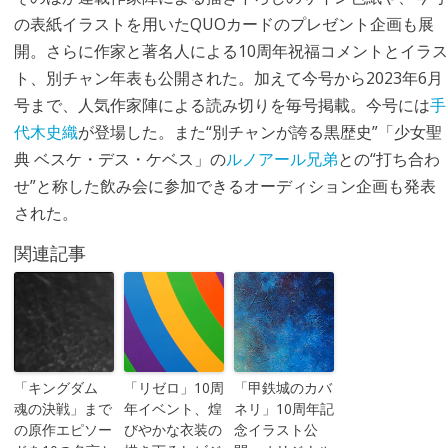
の表紙イラストを用いたQUOカードのプレゼント企画も展
開。さらに作家と著名人による10周年祝福コメントとイラス
ト、別チャン年表も公開された。加えて今号から2023年6月
号まで、人気作家陣による読み切りを毎号掲載。今号には
手
代木史織
が登場した。また“別チャンが誇る黒歴史”「少女聖
典 ベスケ・デス・ケベス」の
ルノアール兄弟
との“打ち合わ
せ”と称した飲み会に参加できるオーディション企画も発表
された。
関連記事
「キングダム
「リゼロ」10周
「甲鉄城のカバ
魂の決戦」まで
年イベント、煌
ネリ」10周年記
の原作エピソー
びやかな衣装の
念イラスト公