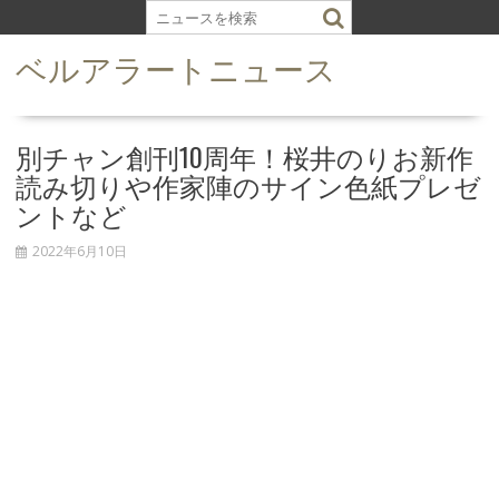
S
k
ベルアラートニュース
i
p
t
o
別チャン創刊10周年！桜井のりお新作
c
読み切りや作家陣のサイン色紙プレゼ
o
ントなど
n
t
2022年6月10日
e
n
t