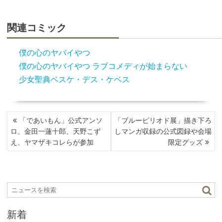
関連コミック
僕の心のヤバイやつ
僕の心のヤバイやつ ラブコメディが始まらない
少女聖典ベスケ・デス・ケベス
投
「であいもん」公式アンソ
「ブルーピリオド展」描き下ろ
稿
ロ、金田一蓮十郎、天野こず
しマンガ収録の公式図録や会場
ナ
え、ヤマザキコレらが参加
限定グッズ
ビ
ゲ
ー
シ
ョ
ン
新着