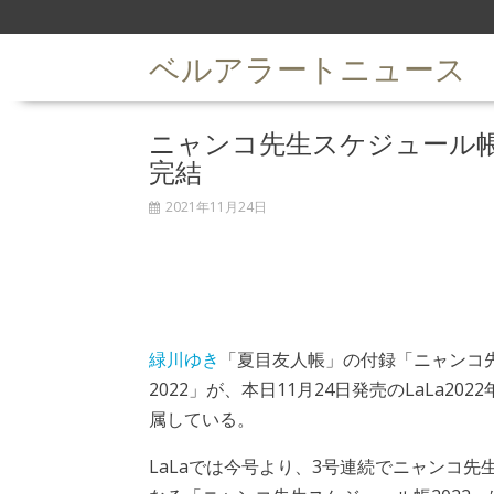
S
k
ベルアラートニュース
i
p
t
ニャンコ先生スケジュール帳
o
c
完結
o
n
2021年11月24日
t
e
n
t
緑川ゆき
「夏目友人帳」の付録「ニャンコ
2022」が、本日11月24日発売のLaLa20
属している。
LaLaでは今号より、3号連続でニャンコ先