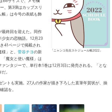
はB6サイズで、メモ欄
ー、第3弾はカップスリ
人帳」は今号の表紙も飾
が最終回を迎えた。同作
少女の恋物語。12月23
き41ページで掲載され
「ニャンコ先生スケジュール帳2022」
魔様」と、
菅谷チヨ
の新
。「魔女と使い魔様」は
ァンタジーで、単行本1巻は12月3日に発売される。「とな
作だ。
レゼントも実施。27人の作家が描き下ろした直筆年賀状が、抽
で確認を。