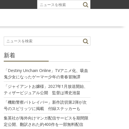
新着
「Destiny Unchain Online」TVアニメ化、吸血
鬼少女になったゲーマー少年の青春冒険譚
「ジャイアントお嬢様」2027年1月放送開始、
ティザービジュアル公開 監督は博史池畠
「機動警察パトレイバー」新作読切第2弾が次
号のスピリッツに掲載 付録ステッカーも
集英社が海外向けマンガ配信サービスを期間限
定公開、翻訳された約400作を一部無料配信