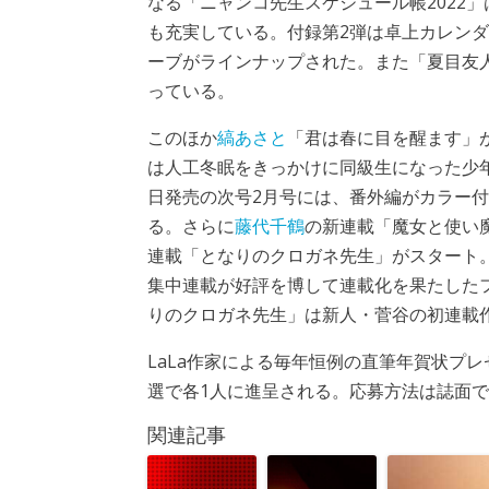
なる「ニャンコ先生スケジュール帳2022」
も充実している。付録第2弾は卓上カレンダ
ーブがラインナップされた。また「夏目友
っている。
このほか
縞あさと
「君は春に目を醒ます」
は人工冬眠をきっかけに同級生になった少年
日発売の次号2月号には、番外編がカラー付
る。さらに
藤代千鶴
の新連載「魔女と使い
連載「となりのクロガネ先生」がスタート
集中連載が好評を博して連載化を果たしたフ
りのクロガネ先生」は新人・菅谷の初連載
LaLa作家による毎年恒例の直筆年賀状プ
選で各1人に進呈される。応募方法は誌面
関連記事