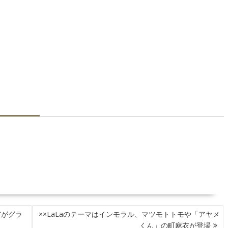
”がグラ
××LaLaのテーマはインモラル、マツモトトモや「アヤメ
くん」の町麻衣が登場