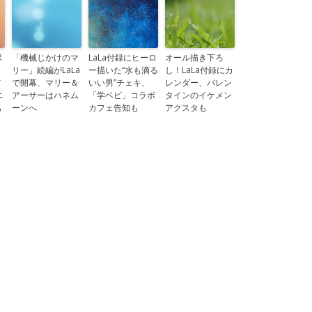
ボ
「機械じかけのマ
LaLa付録にヒーロ
オール描き下ろ
リー」続編がLaLa
ー描いた“水も滴る
し！LaLa付録にカ
メ
で開幕、マリー＆
いい男”チェキ、
レンダー、バレン
ニ
アーサーはハネム
「学ベビ」コラボ
タインのイケメン
も
ーンへ
カフェ告知も
アクスタも