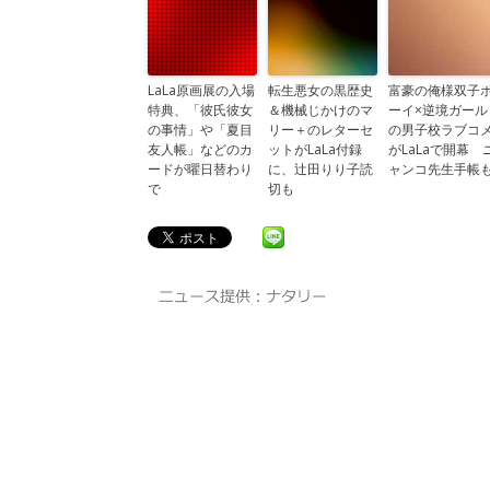
LaLa原画展の入場
転生悪女の黒歴史
富豪の俺様双子
特典、「彼氏彼女
＆機械じかけのマ
ーイ×逆境ガール
の事情」や「夏目
リー＋のレターセ
の男子校ラブコ
友人帳」などのカ
ットがLaLa付録
がLaLaで開幕 
ードが曜日替わり
に、辻田りり子読
ャンコ先生手帳
で
切も