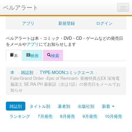
ベルアラート
ベルアラートとは
アプリ
新規登録
ログイン
ヘルプ
ベルアラートは本・コミック・DVD・CD・ゲームなどの発売日
新規登録
をメールや
アプリ
にてお知らせします
ログイン
本
映画
検索
Myカレンダー
本
>
雑誌別
>
TYPE-MOONコミックエース
>
購入管理
Fate/Grand Order ‐Epic of Remnant‐ 亜種特異点EX 深海電
脳楽土 SE.RA.PH 最新話（次は1話）の発売日をメールでお
Myシェルフ
知らせ
プレミアム
雑誌別
タイトル別
著者別
出版社別
新着
ランキング
7月発売
8月発売
9月発売
10月発売