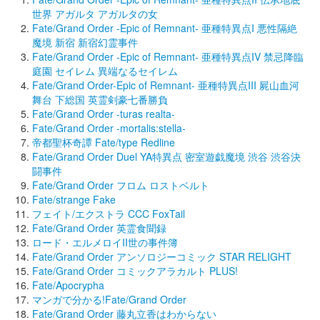
世界 アガルタ アガルタの女
Fate/Grand Order ‐Epic of Remnant‐ 亜種特異点I 悪性隔絶
魔境 新宿 新宿幻霊事件
Fate/Grand Order -Epic of Remnant- 亜種特異点IV 禁忌降臨
庭園 セイレム 異端なるセイレム
Fate/Grand Order-Epic of Remnant- 亜種特異点III 屍山血河
舞台 下総国 英霊剣豪七番勝負
Fate/Grand Order -turas realta-
Fate/Grand Order -mortalis:stella-
帝都聖杯奇譚 Fate/type Redline
Fate/Grand Order Duel YA特異点 密室遊戯魔境 渋谷 渋谷決
闘事件
Fate/Grand Order フロム ロストベルト
Fate/strange Fake
フェイト/エクストラ CCC FoxTail
Fate/Grand Order 英霊食聞録
ロード・エルメロイII世の事件簿
Fate/Grand Order アンソロジーコミック STAR RELIGHT
Fate/Grand Order コミックアラカルト PLUS!
Fate/Apocrypha
マンガで分かる!Fate/Grand Order
Fate/Grand Order 藤丸立香はわからない