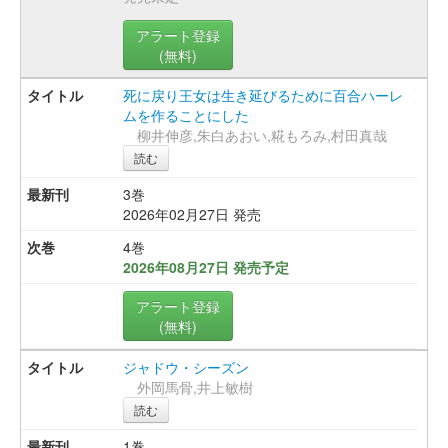
アラート登録
(無料)
死に戻り王女は生き延びるために百合ハーレ
ムを作ることにした
柳井伸彦,朱白あおい,糀もろみ,村田真哉
読む
3巻
2026年02月27日 発売
4巻
2026年08月27日 発売予定
アラート登録
(無料)
ジャドウ・シーズン
外岡馬骨,井上敏樹
読む
1巻