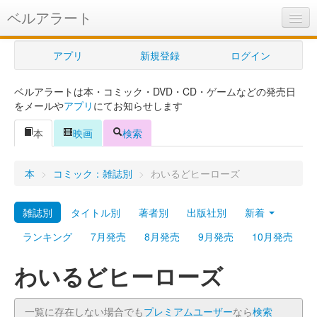
ベルアラート
ベルアラートとは
アプリ
新規登録
ログイン
ヘルプ
ベルアラートは本・コミック・DVD・CD・ゲームなどの発売日
新規登録
をメールや
アプリ
にてお知らせします
ログイン
本
映画
検索
Myカレンダー
本
>
コミック：雑誌別
>
わいるどヒーローズ
購入管理
雑誌別
タイトル別
著者別
出版社別
新着
Myシェルフ
ランキング
7月発売
8月発売
9月発売
10月発売
プレミアム
わいるどヒーローズ
一覧に存在しない場合でも
プレミアムユーザー
なら
検索