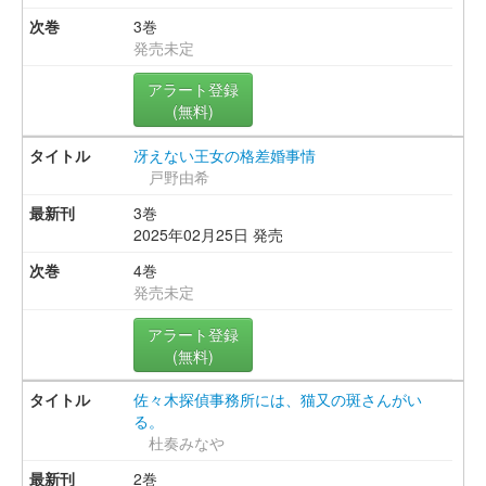
3巻
発売未定
アラート登録
(無料)
冴えない王女の格差婚事情
戸野由希
3巻
2025年02月25日 発売
4巻
発売未定
アラート登録
(無料)
佐々木探偵事務所には、猫又の斑さんがい
る。
杜奏みなや
2巻