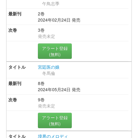
午鳥志季
2巻
2024年02月24日 発売
3巻
発売未定
アラート登録
(無料)
宮廷医の娘
冬馬倫
8巻
2024年05月24日 発売
9巻
発売未定
アラート登録
(無料)
境界のメロディ