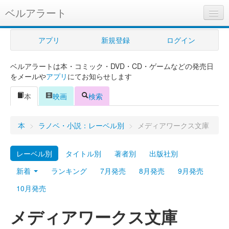
ベルアラート
ベルアラートとは
アプリ
新規登録
ログイン
ヘルプ
ベルアラートは本・コミック・DVD・CD・ゲームなどの発売日
新規登録
をメールや
アプリ
にてお知らせします
ログイン
本
映画
検索
Myカレンダー
本
>
ラノベ・小説：レーベル別
>
メディアワークス文庫
購入管理
レーベル別
タイトル別
著者別
出版社別
Myシェルフ
新着
ランキング
7月発売
8月発売
9月発売
プレミアム
10月発売
メディアワークス文庫