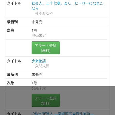
社会人、二十七歳。また、ヒーローになれた
なら
杜奏みなや
未発売
1巻
発売未定
アラート登録
(無料)
少女物語
入間人間
未発売
1巻
発売未定
アラート登録
(無料)
心獣の守護人 ―秦國博宝局宮廷物語―