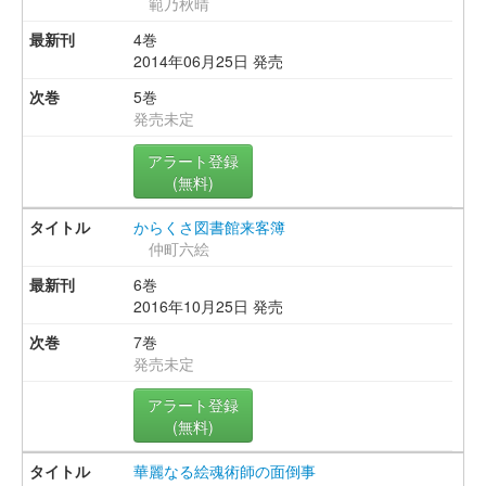
範乃秋晴
4巻
2014年06月25日 発売
5巻
発売未定
アラート登録
(無料)
からくさ図書館来客簿
仲町六絵
6巻
2016年10月25日 発売
7巻
発売未定
アラート登録
(無料)
華麗なる絵魂術師の面倒事