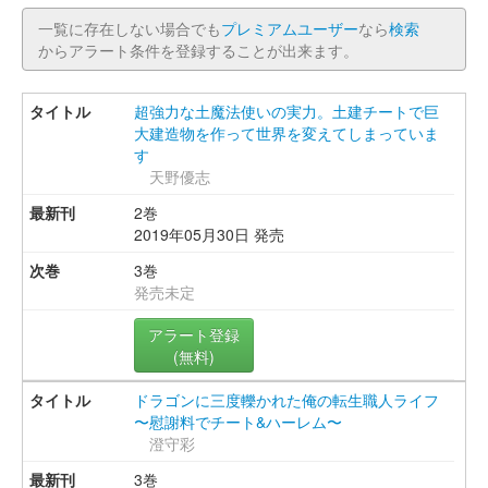
一覧に存在しない場合でも
プレミアムユーザー
なら
検索
からアラート条件を登録することが出来ます。
超強力な土魔法使いの実力。土建チートで巨
大建造物を作って世界を変えてしまっていま
す
天野優志
2巻
2019年05月30日 発売
3巻
発売未定
アラート登録
(無料)
ドラゴンに三度轢かれた俺の転生職人ライフ
〜慰謝料でチート&ハーレム〜
澄守彩
3巻