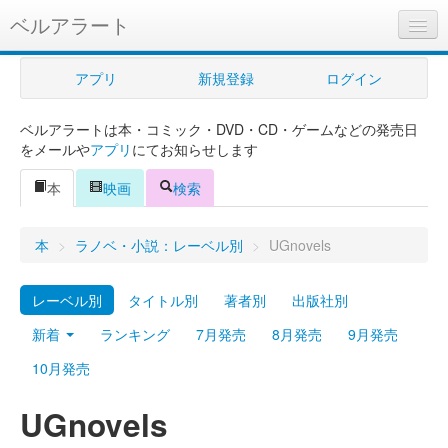
ベルアラート
ベルアラートとは
アプリ
新規登録
ログイン
ヘルプ
ベルアラートは本・コミック・DVD・CD・ゲームなどの発売日
新規登録
をメールや
アプリ
にてお知らせします
ログイン
本
映画
検索
Myカレンダー
本
>
ラノベ・小説：レーベル別
>
UGnovels
購入管理
レーベル別
タイトル別
著者別
出版社別
Myシェルフ
新着
ランキング
7月発売
8月発売
9月発売
プレミアム
10月発売
UGnovels