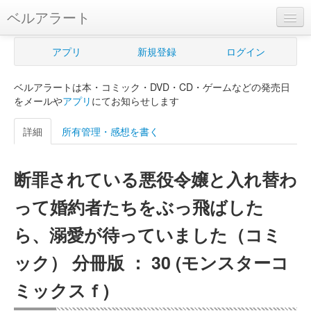
ベルアラート
ベルアラートとは
アプリ
新規登録
ログイン
ヘルプ
ベルアラートは本・コミック・DVD・CD・ゲームなどの発売日
新規登録
をメールや
アプリ
にてお知らせします
ログイン
詳細
所有管理・感想を書く
Myカレンダー
断罪されている悪役令嬢と入れ替わ
購入管理
って婚約者たちをぶっ飛ばした
Myシェルフ
ら、溺愛が待っていました（コミ
プレミアム
ック） 分冊版 ： 30 (モンスターコ
ミックスｆ)