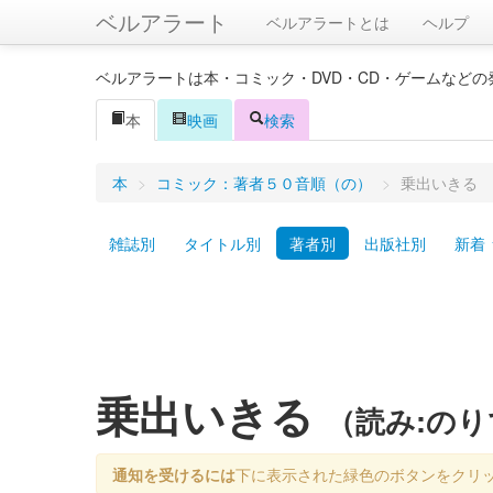
ベルアラート
ベルアラートとは
ヘルプ
ベルアラートは本・コミック・DVD・CD・ゲームなど
本
映画
検索
本
>
コミック：著者５０音順（の）
>
乗出いきる
雑誌別
タイトル別
著者別
出版社別
新着
乗出いきる
（読み:の
通知を受けるには
下に表示された緑色のボタンをクリ