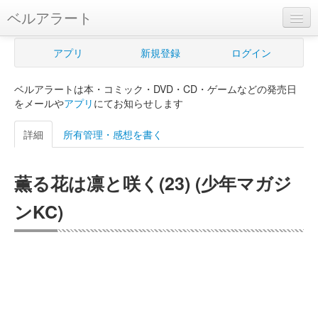
ベルアラート
ベルアラートとは
アプリ
新規登録
ログイン
ヘルプ
ベルアラートは本・コミック・DVD・CD・ゲームなどの発売日
新規登録
をメールや
アプリ
にてお知らせします
ログイン
詳細
所有管理・感想を書く
Myカレンダー
薫る花は凛と咲く(23) (少年マガジ
購入管理
ンKC)
Myシェルフ
プレミアム