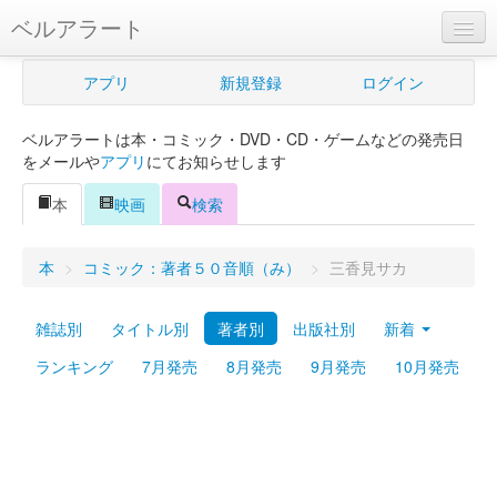
ベルアラート
ベルアラートとは
アプリ
新規登録
ログイン
ヘルプ
ベルアラートは本・コミック・DVD・CD・ゲームなどの発売日
新規登録
をメールや
アプリ
にてお知らせします
ログイン
本
映画
検索
Myカレンダー
本
>
コミック：著者５０音順（み）
>
三香見サカ
購入管理
雑誌別
タイトル別
著者別
出版社別
新着
Myシェルフ
ランキング
7月発売
8月発売
9月発売
10月発売
プレミアム