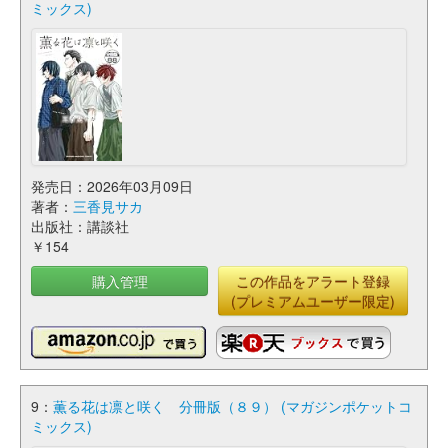
ミックス)
発売日：2026年03月09日
著者：
三香見サカ
出版社：講談社
￥154
購入管理
この作品をアラート登録
(プレミアムユーザー限定)
9：
薫る花は凛と咲く 分冊版（８９） (マガジンポケットコ
ミックス)