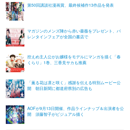
第50回講談社漫画賞、最終候補作13作品を発表
マガジンのメンズ陣から赤い薔薇をプレゼント、バ
レンタインフェアが全国の書店で
控えめ主人公がお嬢様をモデルにマンガを描く「春
くらり」1巻、三香見サカも推薦
「薫る花は凛と咲く」感謝を伝える特別ムービー公
開 朝日新聞に都道府県別の広告も
AOFが9月13日開催、作品ラインナップ＆出演者を公
開 須藤智子がビジュアル描く