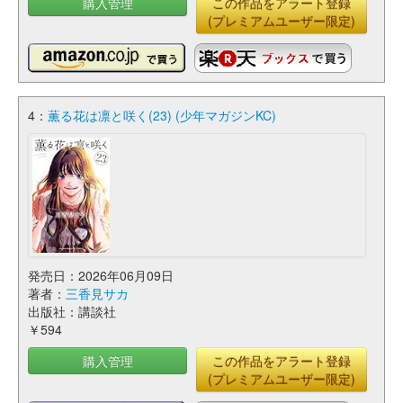
購入管理
この作品をアラート登録
(プレミアムユーザー限定)
4：
薫る花は凛と咲く(23) (少年マガジンKC)
発売日：2026年06月09日
著者：
三香見サカ
出版社：講談社
￥594
購入管理
この作品をアラート登録
(プレミアムユーザー限定)