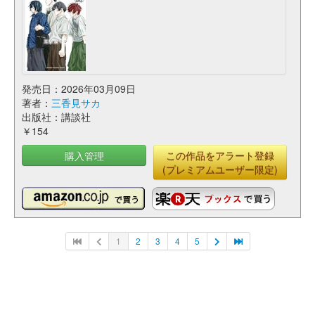
発売日：2026年03月09日
著者：
三香見サカ
出版社：講談社
￥154
購入管理
この作品をアラート登録
(プレミアムユーザー限定)
1
2
3
4
5