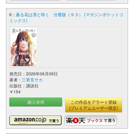
6：
薫る花は凛と咲く 分冊版（９３） (マガジンポケットコ
ミックス)
発売日：2026年06月09日
著者：
三香見サカ
出版社：講談社
￥154
購入管理
この作品をアラート登録
(プレミアムユーザー限定)