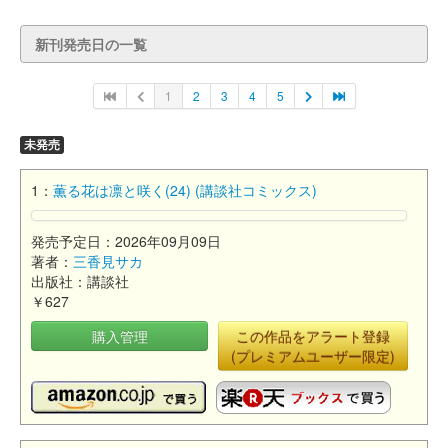
新刊発売日の一覧
1
2
3
4
5
未発売
1：
薫る花は凛と咲く(24) (講談社コミックス)
発売予定日：2026年09月09日
著者：
三香見サカ
出版社：講談社
￥627
購入管理
この作品をアラート登録
(プレミアムユーザー限定)