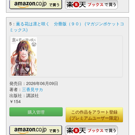
5：
薫る花は凛と咲く 分冊版（９０） (マガジンポケットコ
ミックス)
発売日：2026年06月09日
著者：
三香見サカ
出版社：講談社
￥154
購入管理
この作品をアラート登録
(プレミアムユーザー限定)