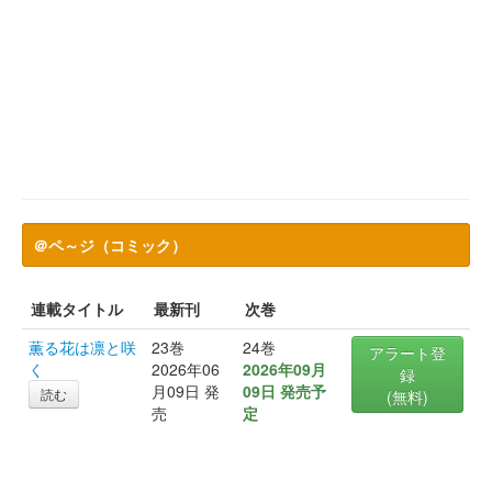
＠ペ～ジ（コミック）
連載タイトル
最新刊
次巻
薫る花は凛と咲
23巻
24巻
アラート登
く
2026年06
2026年09月
録
月09日 発
09日 発売予
読む
(無料)
売
定