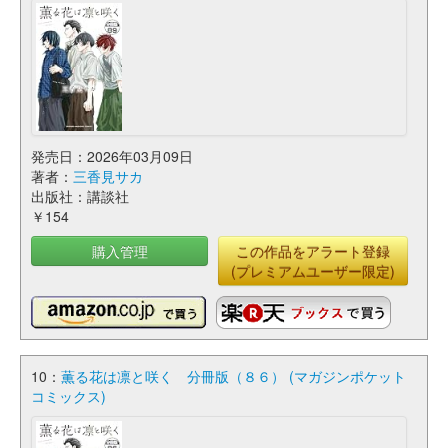
発売日：2026年03月09日
著者：
三香見サカ
出版社：講談社
￥154
購入管理
この作品をアラート登録
(プレミアムユーザー限定)
10：
薫る花は凛と咲く 分冊版（８６） (マガジンポケット
コミックス)