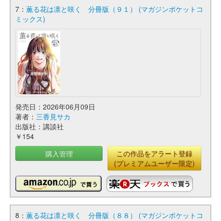
7：
薫る花は凛と咲く 分冊版（９１） (マガジンポケットコ
ミックス)
発売日：2026年06月09日
著者：
三香見サカ
出版社：講談社
￥154
購入管理
この作品をアラート登録
(プレミアムユーザー限定)
8：
薫る花は凛と咲く 分冊版（８８） (マガジンポケットコ