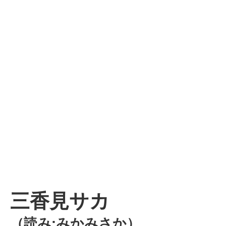
三香見サカ
（読み:みかみさか）