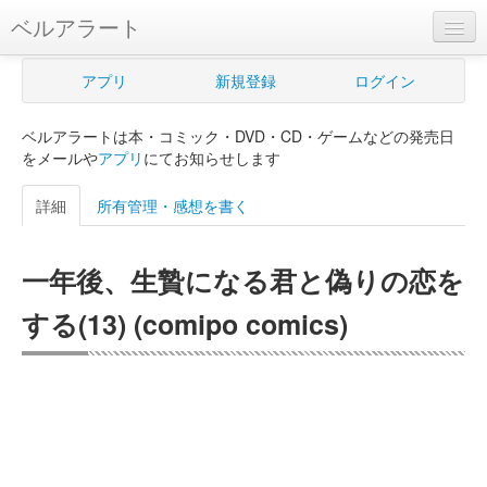
ベルアラート
ベルアラートとは
アプリ
新規登録
ログイン
ヘルプ
ベルアラートは本・コミック・DVD・CD・ゲームなどの発売日
新規登録
をメールや
アプリ
にてお知らせします
ログイン
詳細
所有管理・感想を書く
Myカレンダー
一年後、生贄になる君と偽りの恋を
購入管理
する(13) (comipo comics)
Myシェルフ
プレミアム