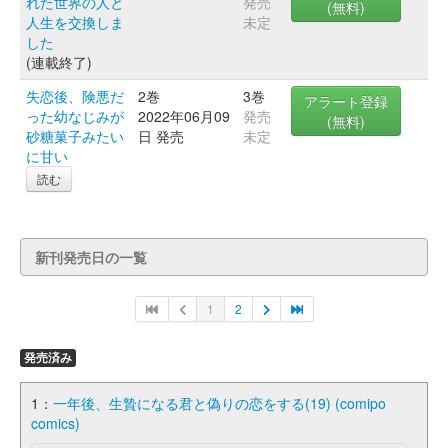
れた世界の人と
発売
(無料)
人生を交換しま
未定
した
(連載終了)
失恋後、険悪だ
2巻
3巻
アラート登録
った幼なじみが
2022年06月09
発売
(無料)
砂糖菓子みたい
日 発売
未定
に甘い
読む
新刊発売日の一覧
1
2
発売済み
1：
一年後、生贄になる君と偽りの恋をする(19) (comipo
comics)