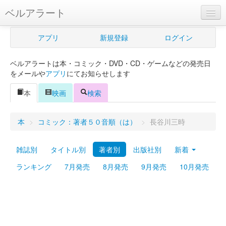
ベルアラート
ベルアラートとは
アプリ
新規登録
ログイン
ヘルプ
ベルアラートは本・コミック・DVD・CD・ゲームなどの発売日
新規登録
をメールや
アプリ
にてお知らせします
ログイン
本
映画
検索
Myカレンダー
本
>
コミック：著者５０音順（は）
>
長谷川三時
購入管理
雑誌別
タイトル別
著者別
出版社別
新着
Myシェルフ
ランキング
7月発売
8月発売
9月発売
10月発売
プレミアム