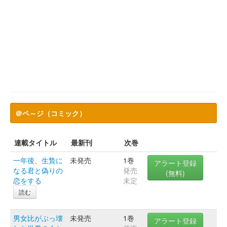
＠ペ～ジ（コミック）
連載タイトル
最新刊
次巻
一年後、生贄に
未発売
1巻
アラート登録
なる君と偽りの
発売
(無料)
恋をする
未定
読む
男女比がぶっ壊
未発売
1巻
アラート登録